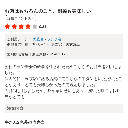
お肉はもちろんのこと、副菜も美味しい
返信コメントあり
4.0
ご利用シーン：
懇親会
›
ランチ会
参加者の年齢：
30代～40代
男女比：
男女混合
愛知県名古屋市東区東桜
2025/02/19
会社のランチ会の幹事を任されたためこちらのお弁当を利用しま
した。
個人的に、東京駅にある店舗にてこちらの牛タンをいただいたこ
とがあり、とても美味しかったので選定しました。
2月に利用しましたが、外が寒いせいもあり、届いた時にはお弁
当がとても...
注文内容
牛たん2色幕の内弁当