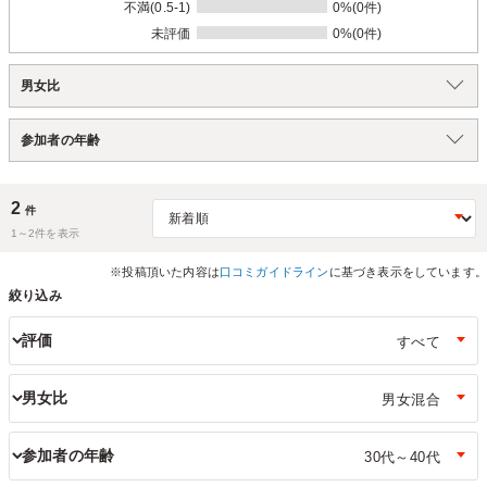
不満(0.5-1)
0%(0件)
未評価
0%(0件)
男女比
参加者の年齢
2
件
1～
2
件を表示
※投稿頂いた内容は
口コミガイドライン
に基づき表示をしています。
絞り込み
評価
男女比
参加者の年齢