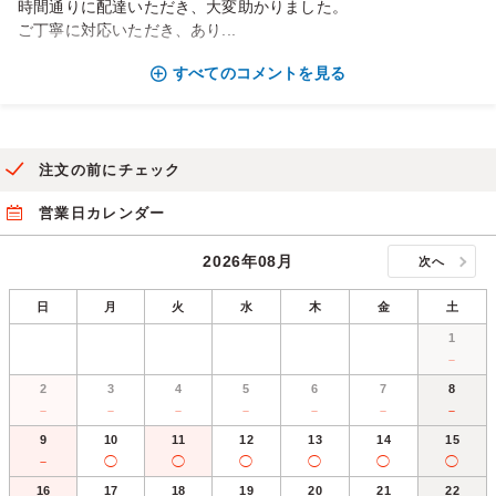
時間通りに配達いただき、大変助かりました。
ご丁寧に対応いただき、あり...
すべてのコメントを見る
注文の前にチェック
営業日カレンダー
2026年08月
次へ
日
月
火
水
木
金
土
1
－
2
3
4
5
6
7
8
－
－
－
－
－
－
－
9
10
11
12
13
14
15
－
◯
◯
◯
◯
◯
◯
16
17
18
19
20
21
22