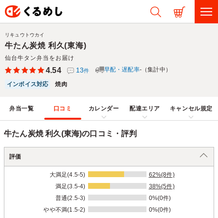
リキュウトウカイ
牛たん炭焼 利久(東海)
仙台牛タン弁当をお届け
4.54
13
早配・遅配率
-（集計中）
件
インボイス対応
焼肉
弁当一覧
口コミ
カレンダー
配達エリア
キャンセル規定
牛たん炭焼 利久(東海)の口コミ・評判
評価
大満足(4.5-5)
62%(8件)
満足(3.5-4)
38%(5件)
普通(2.5-3)
0%(0件)
やや不満(1.5-2)
0%(0件)