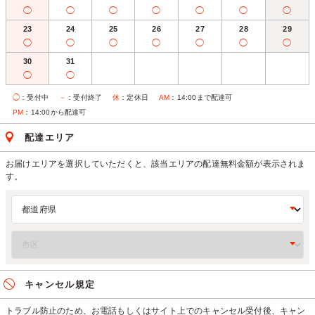
◯
◯
◯
◯
◯
◯
◯
23
24
25
26
27
28
29
◯
◯
◯
◯
◯
◯
◯
30
31
◯
◯
◯
：受付中
－
：受付終了
休
：定休日
AM
：14:00まで配達可
PM
：14:00から配達可
配達エリア
お届けエリアを選択していただくと、該当エリアの配達無料金額が表示されま
す。
キャンセル規定
トラブル防止のため、お電話もしくはサイト上でのキャンセル受付後、キャン