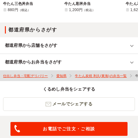
牛たん三色丼弁当
牛たん彩丼弁当
牛たん
880円
1,200円
1,6
（税込）
（税込）
都道府県からさがす
都道府県から店舗をさがす
都道府県からお弁当をさがす
仕出し弁当・宅配デリバリー
愛知県
牛たん炭焼 利久(東海)の弁当一覧
くるめし弁当をシェアする
メールでシェアする
お電話でご注文・ご相談