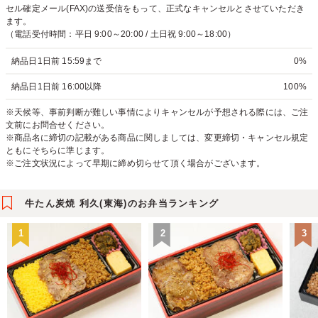
セル確定メール(FAX)の送受信をもって、正式なキャンセルとさせていただき
ます。
（電話受付時間：平日 9:00～20:00 / 土日祝 9:00～18:00）
納品日1日前 15:59まで
0%
納品日1日前 16:00以降
100%
※天候等、事前判断が難しい事情によりキャンセルが予想される際には、ご注
文前にお問合せください。
※商品名に締切の記載がある商品に関しましては、変更締切・キャンセル規定
ともにそちらに準じます。
※ご注文状況によって早期に締め切らせて頂く場合がございます。
牛たん炭焼 利久(東海)のお弁当ランキング
1
2
3