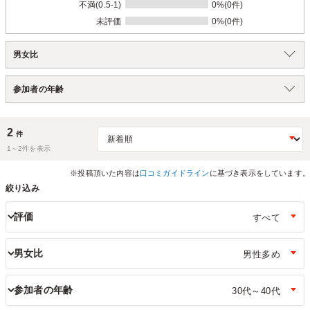
不満(0.5-1)
0%(0件)
未評価
0%(0件)
男女比
参加者の年齢
2
件
1～
2
件を表示
※投稿頂いた内容は
口コミガイドライン
に基づき表示をしています。
絞り込み
評価
男女比
参加者の年齢