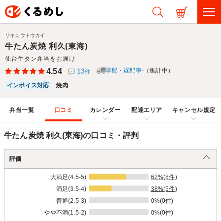
リキュウトウカイ
牛たん炭焼 利久(東海)
仙台牛タン弁当をお届け
4.54
13
早配・遅配率
-（集計中）
件
インボイス対応
焼肉
弁当一覧
口コミ
カレンダー
配達エリア
キャンセル規定
牛たん炭焼 利久(東海)の口コミ・評判
評価
大満足(4.5-5)
62%(8件)
満足(3.5-4)
38%(5件)
普通(2.5-3)
0%(0件)
やや不満(1.5-2)
0%(0件)