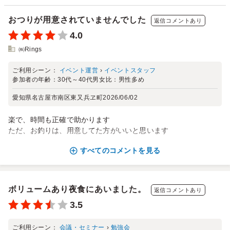
おつりが用意されていませんでした
返信コメントあり
4.0
㈱Rings
ご利用シーン：
イベント運営
›
イベントスタッフ
参加者の年齢：
30代～40代
男女比：
男性多め
愛知県名古屋市南区東又兵ヱ町
2026/06/02
楽で、時間も正確で助かります
ただ、お釣りは、用意してた方がいいと思います
すべてのコメントを見る
ボリュームあり夜食にあいました。
返信コメントあり
3.5
ご利用シーン：
会議・セミナー
›
勉強会