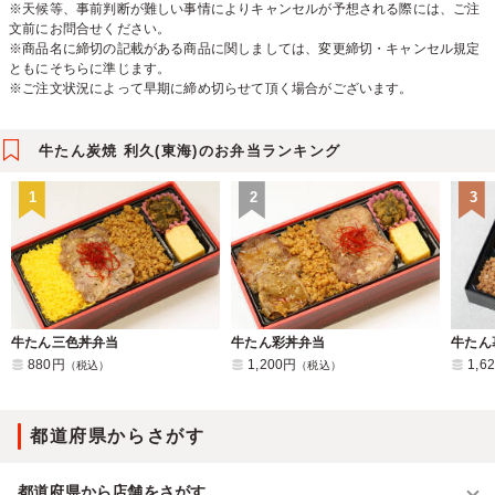
※天候等、事前判断が難しい事情によりキャンセルが予想される際には、ご注
文前にお問合せください。
※商品名に締切の記載がある商品に関しましては、変更締切・キャンセル規定
ともにそちらに準じます。
※ご注文状況によって早期に締め切らせて頂く場合がございます。
牛たん炭焼 利久(東海)のお弁当ランキング
1
2
3
牛たん三色丼弁当
牛たん彩丼弁当
牛たん
880円
1,200円
1,6
（税込）
（税込）
都道府県からさがす
都道府県から店舗をさがす