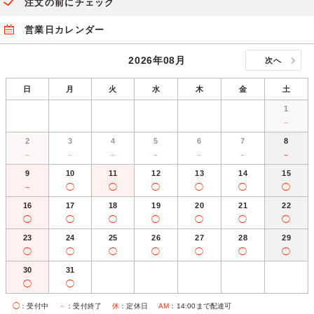
注文の前にチェック
営業日カレンダー
2026年08月
次へ
日
月
火
水
木
金
土
1
－
2
3
4
5
6
7
8
－
－
－
－
－
－
－
9
10
11
12
13
14
15
－
◯
◯
◯
◯
◯
◯
16
17
18
19
20
21
22
◯
◯
◯
◯
◯
◯
◯
23
24
25
26
27
28
29
◯
◯
◯
◯
◯
◯
◯
30
31
◯
◯
◯
：受付中
－
：受付終了
休
：定休日
AM
：14:00まで配達可