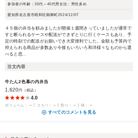
参加者の年齢：
30代～40代
男女比：
男性多め
愛知県名古屋市昭和区鶴舞町
2024/12/07
４５個の弁当を頼みましたが開催１週間きっていましたが通常で
すと断られるケースや配送ができずとりに行くケースもあり、予
定の時刻での配送がお願いでき大変便利でした。金額も予算内で
抑えられる商品が多数あり今後もいろいろ和洋様々なものから選
べると思...
注文内容
牛たん2色幕の内弁当
1,620
円（税込）
4.0
－
－
－
－
ボリューム
：
コスパ
：
彩り
：
味
：
すべてのコメントを見る