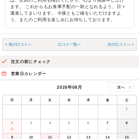
は、次回のご利用も検討くださり、心より感謝申し上げ
ます。 これからもお食事手配の一助となれるよう、日々
邁進してまいります。 今後ともご縁をいただけますよ
う、またのご利用を楽しみにお待ちしております。
前の口コミへ
口コミ一覧へ
次の口コミへ
注文の前にチェック
営業日カレンダー
2026年08月
次へ
日
月
火
水
木
金
土
1
－
2
3
4
5
6
7
8
休
－
－
－
－
－
－
9
10
11
12
13
14
15