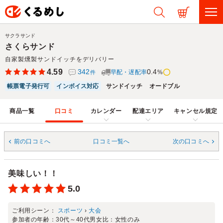
サクラサンド
さくらサンド
自家製燻製サンドイッチをデリバリー
4.59
342
0.4
早配・遅配率
%
件
帳票電子発行可
インボイス対応
サンドイッチ
オードブル
商品一覧
口コミ
カレンダー
配達エリア
キャンセル規定
前の口コミへ
口コミ一覧へ
次の口コミへ
美味しい！！
5.0
ご利用シーン：
スポーツ
›
大会
参加者の年齢：
30代～40代
男女比：
女性のみ