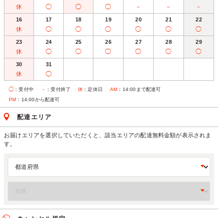
休
◯
◯
◯
－
－
－
16
17
18
19
20
21
22
休
◯
◯
◯
◯
◯
◯
23
24
25
26
27
28
29
休
◯
◯
◯
◯
◯
◯
30
31
休
◯
◯
：受付中
－
：受付終了
休
：定休日
AM
：14:00まで配達可
PM
：14:00から配達可
配達エリア
お届けエリアを選択していただくと、該当エリアの配達無料金額が表示されま
す。