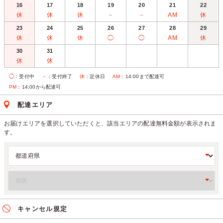
16
17
18
19
20
21
22
休
休
休
－
－
AM
休
23
24
25
26
27
28
29
休
休
休
◯
◯
AM
休
30
31
休
休
◯
：受付中
－
：受付終了
休
：定休日
AM
：14:00まで配達可
PM
：14:00から配達可
配達エリア
お届けエリアを選択していただくと、該当エリアの配達無料金額が表示されま
す。
キャンセル規定