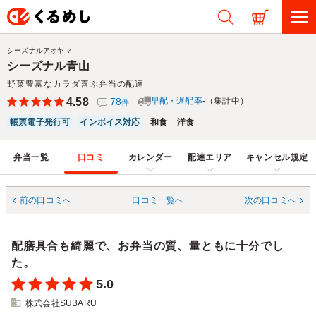
シーズナルアオヤマ
シーズナル青山
野菜豊富なカラダ喜ぶ弁当の配達
4.58
78
早配・遅配率
-（集計中）
件
帳票電子発行可
インボイス対応
和食
洋食
弁当一覧
口コミ
カレンダー
配達エリア
キャンセル規定
前の口コミへ
口コミ一覧へ
次の口コミへ
配膳具合も綺麗で、お弁当の質、量ともに十分でし
た。
5.0
株式会社SUBARU