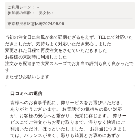
ご利用シーン：
－
参加者の年齢：
－
男女比：
－
東京都渋谷区恵比寿
2024/09/06
当初の注文日に台風が来て延期せざるをえず、TELにて対応いた
だきましたが、気持ちよく対応いただき安心しました
変更された日程で再度注文をさせていただきました
お客様の来訪時に利用しました
注文から配達まで大変スムーズでお弁当の評判も良く良かったで
す
またぜひお願いします
口コミへの返信
皆様へのお食事手配に、弊サービスをお選びいただき、
ありがとうございます。 お電話での気持ちの良い対応
が、お客様の安心へと繋がり、光栄に存じます。 弊サー
ビスにてご注文からお受け取りまで、滞りなく快適にご
利用いただけ、ほっといたしました。 お弁当につきまし
ては、バランスが良く、彩りも綺麗とお褒めにあずか