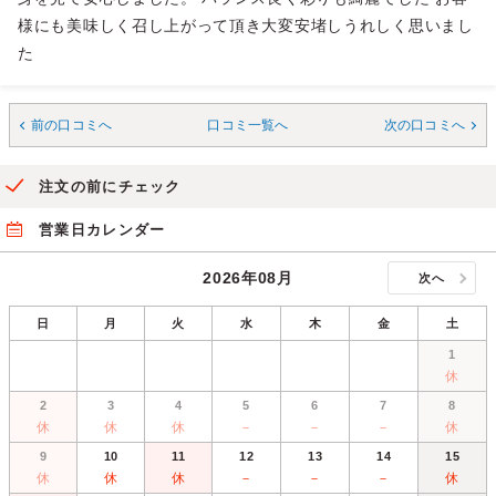
様にも美味しく召し上がって頂き大変安堵しうれしく思いまし
た
前の口コミへ
口コミ一覧へ
次の口コミへ
注文の前にチェック
営業日カレンダー
2026年08月
次へ
日
月
火
水
木
金
土
1
休
2
3
4
5
6
7
8
休
休
休
－
－
－
休
9
10
11
12
13
14
15
休
休
休
－
－
－
休