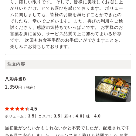
り、嬉しい限りです。 そして、皆様に美味しくお召し上
がりいただけ、とても喜びを感じております。 ボリュー
ムに関しましても、皆様のお腹を満たすことができたの
でしたら、幸いでございます。 また、再びの利用をご検
討くださり、感謝の気持ちでいっぱいです。 お客様のお
言葉を胸に留め、サービス品質向上に努めてまいる所存
です。 次回もお食事手配のお手伝いができますことを、
楽しみにお待ちしております。
注文内容
八彩弁当B
1,350
円（税込）
4.5
3.5
3.5
4.0
4.0
ボリューム
：
コスパ
：
彩り
：
味
：
当初量が少ないかもしれないかと不安でしたが、配達されて中
身を見て安心しました。 バランス良く彩りも綺麗でした お客