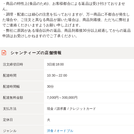
・商品の特性上(食品のため)、お客様都合による返品は受け付けておりませ
ん。
・調理・配達には細心の注意を払っておりますが、万一商品に不都合が発生し
た場合や、ご注文と異なる商品が届いた場合は、商品到着後、ただちに弊社ま
でご連絡くださいますようお願い申し上げます。
・弊社に原因がある場合以外の返品、商品到着後30分以上経過してからの返品
申請はお受けしかねますのでご了承ください。
シャンティーズの店舗情報
注文締切日時
3日前18:00
配達時間
10:30～22:00
配達時間幅
30分
配達無料金額
7,000円～300,000円
支払方法
現金 / 請求書 / クレジットカード
定休日
火
ジャンル
洋食
/
オードブル