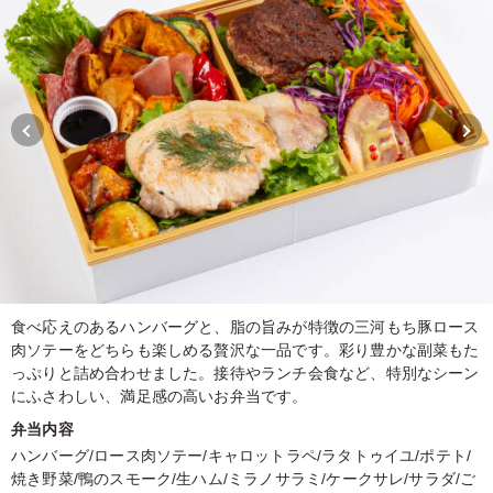
食べ応えのあるハンバーグと、脂の旨みが特徴の三河もち豚ロース
肉ソテーをどちらも楽しめる贅沢な一品です。彩り豊かな副菜もた
っぷりと詰め合わせました。接待やランチ会食など、特別なシーン
にふさわしい、満足感の高いお弁当です。
弁当内容
ハンバーグ/ロース肉ソテー/キャロットラペ/ラタトゥイユ/ポテト/
焼き野菜/鴨のスモーク/生ハム/ミラノサラミ/ケークサレ/サラダ/ご