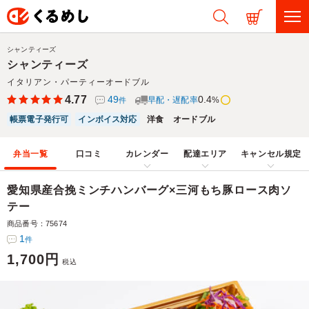
シャンティーズ
シャンティーズ
イタリアン・パーティーオードブル
4.77
49
0.4
早配・遅配率
%
件
帳票電子発行可
インボイス対応
洋食
オードブル
弁当一覧
口コミ
カレンダー
配達エリア
キャンセル規定
愛知県産合挽ミンチハンバーグ×三河もち豚ロース肉ソ
テー
商品番号：75674
1
件
1,700円
税込