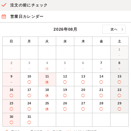
注文の前にチェック
営業日カレンダー
2026年08月
次へ
日
月
火
水
木
金
土
1
－
2
3
4
5
6
7
8
－
－
休
－
－
－
－
9
10
11
12
13
14
15
－
◯
休
◯
◯
◯
◯
16
17
18
19
20
21
22
◯
◯
休
◯
◯
◯
◯
23
24
25
26
27
28
29
◯
◯
休
◯
◯
◯
◯
30
31
◯
◯