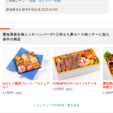
ご利用シーン：
会議・セミナー
›
研修
愛知県名古屋市中区正木
2025/11/03
愛知県産合挽ミンチハンバーグ×三河もち豚ロース肉ソテーに似た
条件の商品
おひとり様用プレート ＊カジュア
A4知多牛のサーロインステーキ
愛知県
ル＊
和風ロ
1,620円
（税込）
1,700円
1,500
（税込）
シャンティーズの弁当一覧を見る