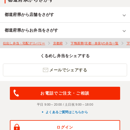
都道府県から店舗をさがす
都道府県からお弁当をさがす
仕出し弁当・宅配デリバリー
京都府
下鴨茶寮(京都・奈良)の弁当一覧
下
くるめし弁当をシェアする
メールでシェアする
お電話でご注文・ご相談
平日 9:00～20:00 / 土日祝 9:00～18:00
よくあるご質問はこちらから
ログイン