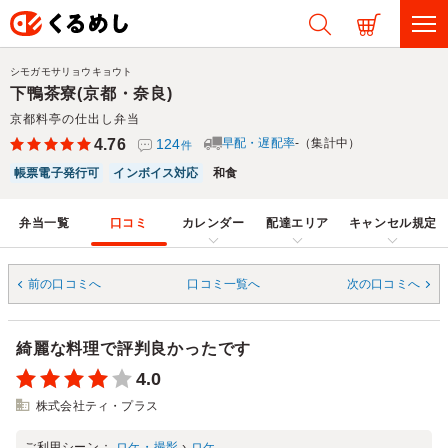
シモガモサリョウキョウト
下鴨茶寮(京都・奈良)
京都料亭の仕出し弁当
4.76
124
早配・遅配率
-（集計中）
件
帳票電子発行可
インボイス対応
和食
弁当一覧
口コミ
カレンダー
配達エリア
キャンセル規定
前の口コミへ
口コミ一覧へ
次の口コミへ
綺麗な料理で評判良かったです
4.0
株式会社ティ・プラス
ご利用シーン：
ロケ・撮影
›
ロケ