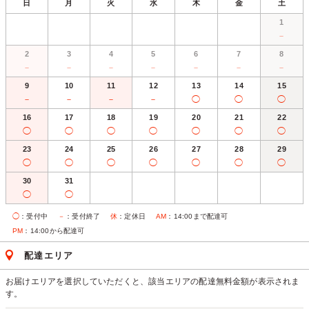
日
月
火
水
木
金
土
1
－
2
3
4
5
6
7
8
－
－
－
－
－
－
－
9
10
11
12
13
14
15
－
－
－
－
◯
◯
◯
16
17
18
19
20
21
22
◯
◯
◯
◯
◯
◯
◯
23
24
25
26
27
28
29
◯
◯
◯
◯
◯
◯
◯
30
31
◯
◯
◯
：受付中
－
：受付終了
休
：定休日
AM
：14:00まで配達可
PM
：14:00から配達可
配達エリア
お届けエリアを選択していただくと、該当エリアの配達無料金額が表示されま
す。