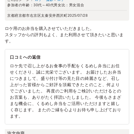
参加者の年齢：
30代～40代
男女比：
男女混合
京都府京都市右京区太秦安井西沢町
2025/07/28
ロケ用のお弁当を購入させていただきました。
スタッフからの評判もよく、また利用させて頂きたいと思いま
す。
口コミへの返信
ロケ先で召し上がるお食事の手配をくるめし弁当にお任
せくださり、誠に光栄でございます。 お届けしたお弁当
につきまして、盛り付け等の見た目の綺麗さなど、召し
上がった皆様からご好評を頂戴できたとのこと、何より
でございました。 再度のご利用をご検討いただけるとの
お言葉も、ありがたく拝読いたしました。 今後もさまざ
まな機会に、くるめし弁当をご活用いただけますと嬉し
く存じます。 またのご縁を心よりお待ち申し上げており
ます。
注文内容