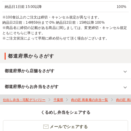
納品日1日前 15:00以降
100%
※100食以上のご注文は締切・キャンセル規定が異なります。
納品日2日前：14時59分まで 0% 納品日2日前：15時以降 100%
※商品名に締切の記載がある商品に関しましては、変更締切・キャンセル規定
ともにそちらに準じます。
※ご注文状況によって早期に締め切らせて頂く場合がございます。
都道府県からさがす
都道府県から店舗をさがす
都道府県からお弁当をさがす
仕出し弁当・宅配デリバリー
千葉県
肉の匠 将泰庵の弁当一覧
肉の匠 
くるめし弁当をシェアする
メールでシェアする