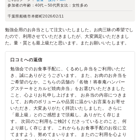
参加者の年齢：
40代～50代
男女比：
女性多め
千葉県船橋市本郷町
2026/02/11
勉強会用のお弁当として注文いたしました。お肉三昧の希望でし
たので、利用させていただきましたが、大変満足いただきまし
た。量・質とも最上級だと思います。またお願いいたします。
口コミへの返信
勉強会でのお食事手配に、くるめし弁当をご利用いただ
き、誠にありがとうございます。 また、お肉のお弁当を
ご希望のなか、こちらの店舗の「名物！将泰庵ハンバー
グステーキとカルビ焼肉弁当」をお選びいただきました
こと、心よりお礼申し上げます。 お弁当の内容につきま
して、お肉のボリュームや品質に温かいお言葉をお寄せ
いただき、大変ありがたく拝読いたしました。 さらに
「最上級」とのご感想まで頂戴し、ありがたく存じま
す。 次回のご利用もご検討くださっているとのこと、何
より嬉しく存じます。 これからもお食事手配のお役に立
てますよう、努めてまいります。 またのご利用を心より