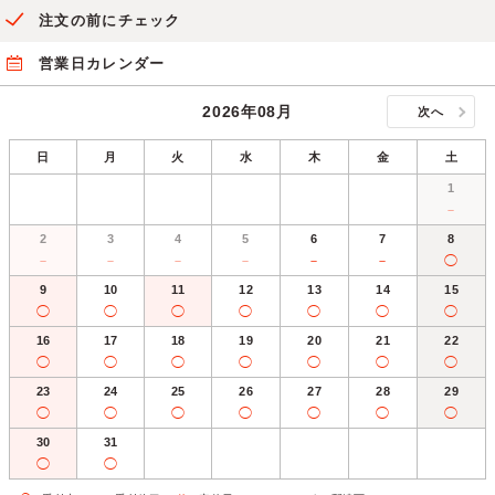
注文の前にチェック
営業日カレンダー
2026年08月
次へ
日
月
火
水
木
金
土
1
－
2
3
4
5
6
7
8
－
－
－
－
－
－
◯
9
10
11
12
13
14
15
◯
◯
◯
◯
◯
◯
◯
16
17
18
19
20
21
22
◯
◯
◯
◯
◯
◯
◯
23
24
25
26
27
28
29
◯
◯
◯
◯
◯
◯
◯
30
31
◯
◯