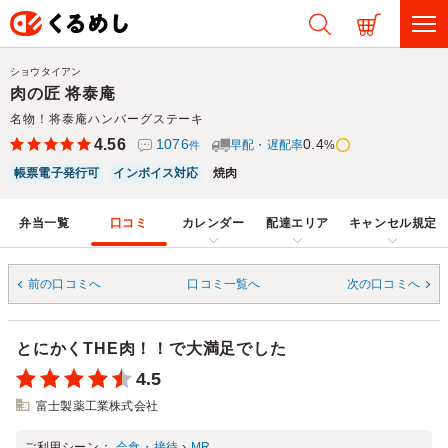
ショウタイアン
肉の匠 将泰庵
名物！将泰庵ハンバーグステーキ
4.56
1076
0.4
早配・遅配率
%
件
帳票電子発行可
インボイス対応
焼肉
弁当一覧
口コミ
カレンダー
配達エリア
キャンセル規定
前の口コミへ
口コミ一覧へ
次の口コミへ
とにかくTHE肉！！で大満足でした
4.5
富士製薬工業株式会社
ご利用シーン：
会食・接待
›
MR