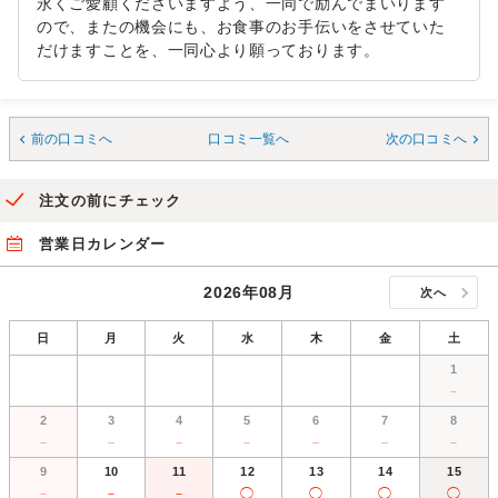
永くご愛顧くださいますよう、一同で励んでまいります
ので、またの機会にも、お食事のお手伝いをさせていた
だけますことを、一同心より願っております。
前の口コミへ
口コミ一覧へ
次の口コミへ
注文の前にチェック
営業日カレンダー
2026年08月
次へ
日
月
火
水
木
金
土
1
－
2
3
4
5
6
7
8
－
－
－
－
－
－
－
9
10
11
12
13
14
15
－
－
－
◯
◯
◯
◯