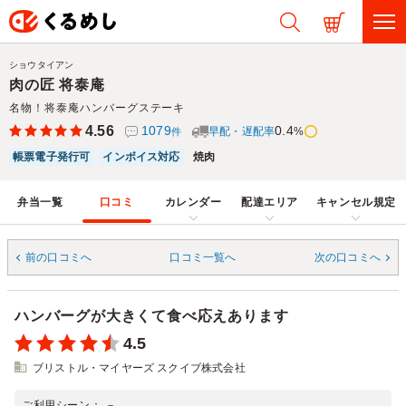
ショウタイアン
肉の匠 将泰庵
名物！将泰庵ハンバーグステーキ
4.56
1079
0.4
早配・遅配率
%
件
帳票電子発行可
インボイス対応
焼肉
弁当一覧
口コミ
カレンダー
配達エリア
キャンセル規定
前の口コミへ
口コミ一覧へ
次の口コミへ
ハンバーグが大きくて食べ応えあります
4.5
ブリストル・マイヤーズ スクイブ株式会社
ご利用シーン：
－