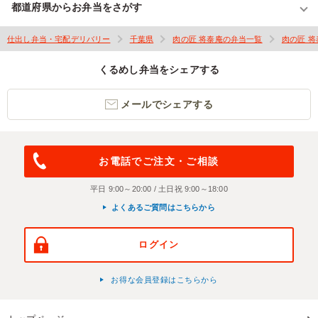
都道府県からお弁当をさがす
仕出し弁当・宅配デリバリー
千葉県
肉の匠 将泰庵の弁当一覧
肉の匠 
くるめし弁当をシェアする
メールでシェアする
お電話でご注文・ご相談
平日 9:00～20:00 / 土日祝 9:00～18:00
よくあるご質問はこちらから
ログイン
お得な会員登録はこちらから