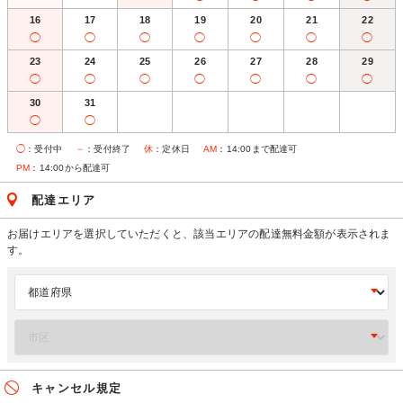
16
17
18
19
20
21
22
◯
◯
◯
◯
◯
◯
◯
23
24
25
26
27
28
29
◯
◯
◯
◯
◯
◯
◯
30
31
◯
◯
◯
：受付中
－
：受付終了
休
：定休日
AM
：14:00まで配達可
PM
：14:00から配達可
配達エリア
お届けエリアを選択していただくと、該当エリアの配達無料金額が表示されま
す。
キャンセル規定