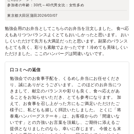
参加者の年齢：
30代～40代
男女比：
女性多め
東京都大田区蒲田
2026/03/07
勉強会用のお弁当としてこちらのお弁当を注文しました。 食べ応
えもありつつバランスよくとてもおいしかったと思います。 おい
しくいただけて先方も大満足だったと思います。副菜のバランス
もとても良く、彩りも素敵でよかったです！冷めても美味しくい
ただけました。ここのハンバーグは間違いないです。
口コミへの返信
勉強会でのお食事手配を、くるめし弁当にお任せくださ
り、誠にありがとうございます。 このほどのお弁当につ
きまして、献立のバランスや彩りも良く、食べ応えがあ
ることをお知らせいただき、とても参考になります。 加
えて、お食事を召し上がった方にもご満足いただけたご
様子に、私どもも嬉しく拝読いたしました。 とくに「将
泰庵ハンバーグステーキ」は、お客様からの「間違いな
いです」との力強いお言葉を頂戴し、ご期待に添えるご
提供となりましたのなら、幸いに存じます。 今後とも末