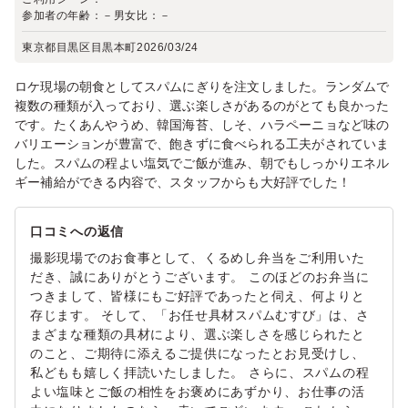
参加者の年齢：
－
男女比：
－
東京都目黒区目黒本町
2026/03/24
ロケ現場の朝食としてスパムにぎりを注文しました。ランダムで
複数の種類が入っており、選ぶ楽しさがあるのがとても良かった
です。たくあんやうめ、韓国海苔、しそ、ハラペーニョなど味の
バリエーションが豊富で、飽きずに食べられる工夫がされていま
した。スパムの程よい塩気でご飯が進み、朝でもしっかりエネル
ギー補給ができる内容で、スタッフからも大好評でした！
口コミへの返信
撮影現場でのお食事として、くるめし弁当をご利用いた
だき、誠にありがとうございます。 このほどのお弁当に
つきまして、皆様にもご好評であったと伺え、何よりと
存じます。 そして、「お任せ具材スパムむすび」は、さ
まざまな種類の具材により、選ぶ楽しさを感じられたと
のこと、ご期待に添えるご提供になったとお見受けし、
私どもも嬉しく拝読いたしました。 さらに、スパムの程
よい塩味とご飯の相性をお褒めにあずかり、お仕事の活