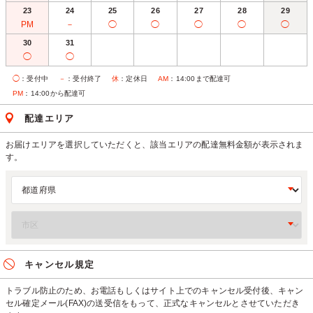
23
24
25
26
27
28
29
PM
－
◯
◯
◯
◯
◯
30
31
◯
◯
◯
：受付中
－
：受付終了
休
：定休日
AM
：14:00まで配達可
PM
：14:00から配達可
配達エリア
お届けエリアを選択していただくと、該当エリアの配達無料金額が表示されま
す。
キャンセル規定
トラブル防止のため、お電話もしくはサイト上でのキャンセル受付後、キャン
セル確定メール(FAX)の送受信をもって、正式なキャンセルとさせていただき