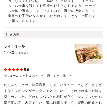
力になりましたのなら、幸いでございます。 これから
も、お食事を通じてお客様のお力となれるよう、サービ
ス全体で邁進してまいりますので、再びの機会にも、お
食事のお手伝いをさせていただけますことを、一同心よ
り願っております。
注文内容
ライトミール
1,080
円（税込）
5.0
－
－
－
－
ボリューム
：
コスパ
：
彩り
：
味
：
たくあん、うめ、韓国海苔、しそ、ハラペーニョなど、さまざ
まなトッピングがランダムで入っていて、それぞれ違った味を
楽しめました。どれもスパムとの相性が良く、シンプルながら
満足度の高い内容でした。選ぶ時間も楽しく、現場の朝食とし