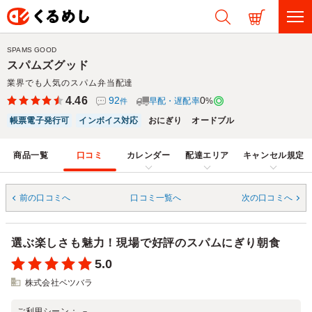
SPAMS GOOD
スパムズグッド
業界でも人気のスパム弁当配達
4.46
92
0
早配・遅配率
%
件
帳票電子発行可
インボイス対応
おにぎり
オードブル
商品一覧
口コミ
カレンダー
配達エリア
キャンセル規定
前の口コミへ
口コミ一覧へ
次の口コミへ
選ぶ楽しさも魅力！現場で好評のスパムにぎり朝食
5.0
株式会社ベツバラ
ご利用シーン：
－