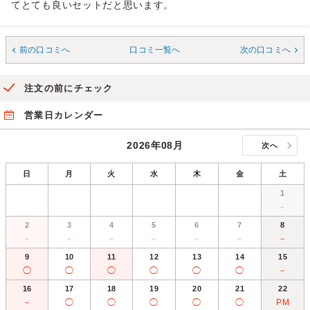
てとても良いセットだと思います。
前の口コミへ
口コミ一覧へ
次の口コミへ
注文の前にチェック
営業日カレンダー
2026年08月
次へ
日
月
火
水
木
金
土
1
－
2
3
4
5
6
7
8
－
－
－
－
－
－
－
9
10
11
12
13
14
15
◯
◯
◯
◯
◯
◯
－
16
17
18
19
20
21
22
－
◯
◯
◯
◯
◯
PM