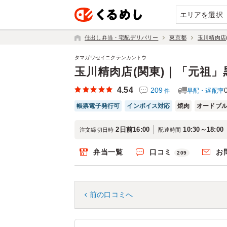
エリアを選択
仕出し弁当・宅配デリバリー
東京都
玉川精肉店
タマガワセイニクテンカントウ
玉川精肉店(関東)｜「元祖
4.54
209
早配・遅配率
件
帳票電子発行可
インボイス対応
焼肉
オードブ
2日前16:00
10:30～18:00
注文締切日時
配達時間
弁当一覧
口コミ
お
209
前の口コミへ