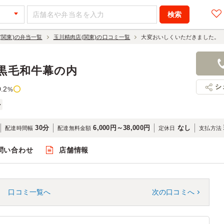
(関東)の弁当一覧
玉川精肉店(関東)の口コミ一覧
大変おいしくいただきました。
」黒毛和牛幕の内
シ
0.2
%
ル
30分
6,000円～38,000円
なし
配達時間幅
配達無料金額
定休日
支払方法
問い合わせ
店舗情報
口コミ一覧へ
次の口コミへ