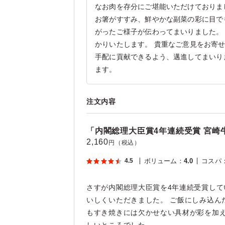
なお肉を存分にご堪能いただけておりま
お箸がすすみ、鮮やかな副菜の彩に目で
がったご様子が伝わってまいりました。
かりいたします。 貴重なご意見をお寄
手配に貢献できるよう、邁進してまいり
ます。
注文内容
「内閣総理大臣賞4年連続受賞 宮崎
2,160
円（税込）
4.5
ボリューム
：
4.0
コスパ
さすが内閣総理大臣賞を4年連続受賞し
いしくいただきました。 ご飯にしみ込ん
もすき焼きには欠かせない具材が彩を加え