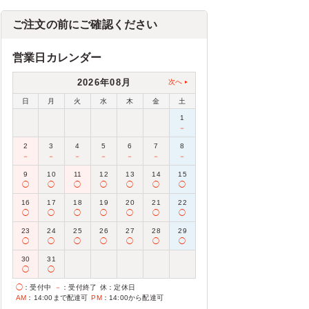
ご注文の前にご確認ください
営業日カレンダー
2026年08月
次へ
日
月
火
水
木
金
土
1
－
2
3
4
5
6
7
8
－
－
－
－
－
－
－
9
10
11
12
13
14
15
◯
◯
◯
◯
◯
◯
◯
16
17
18
19
20
21
22
◯
◯
◯
◯
◯
◯
◯
23
24
25
26
27
28
29
◯
◯
◯
◯
◯
◯
◯
30
31
◯
◯
◯
：受付中
－
：受付終了
休
：定休日
AM
：14:00まで配達可
PM
：14:00から配達可