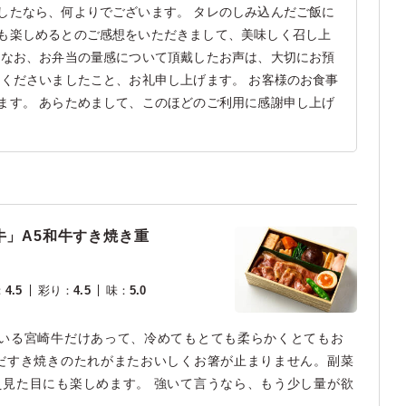
したなら、何よりでございます。 タレのしみ込んだご飯に
も楽しめるとのご感想をいただきまして、美味しく召し上
 なお、お弁当の量感について頂戴したお声は、大切にお預
せくださいましたこと、お礼申し上げます。 お客様のお食事
ます。 あらためまして、このほどのご利用に感謝申し上げ
牛」A5和牛すき焼き重
：
4.5
彩り
：
4.5
味
：
5.0
ている宮崎牛だけあって、冷めてもとても柔らかくとてもお
だすき焼きのたれがまたおいしくお箸が止まりません。副菜
見た目にも楽しめます。 強いて言うなら、もう少し量が欲