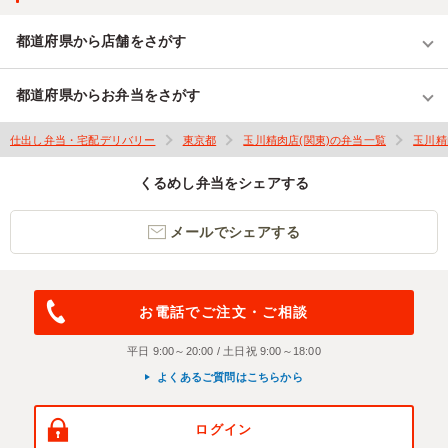
都道府県から店舗をさがす
都道府県からお弁当をさがす
仕出し弁当・宅配デリバリー
東京都
玉川精肉店(関東)の弁当一覧
玉川精
くるめし弁当をシェアする
メールでシェアする
お電話でご注文・ご相談
平日 9:00～20:00 / 土日祝 9:00～18:00
よくあるご質問はこちらから
ログイン