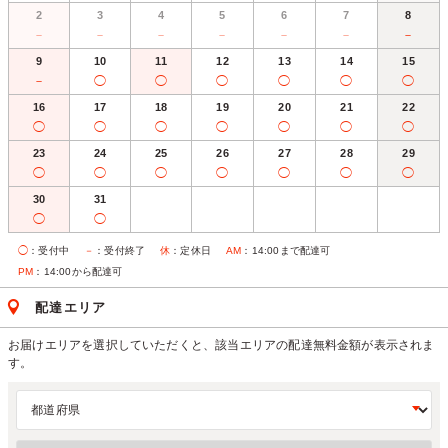
2
3
4
5
6
7
8
－
－
－
－
－
－
－
9
10
11
12
13
14
15
－
◯
◯
◯
◯
◯
◯
16
17
18
19
20
21
22
◯
◯
◯
◯
◯
◯
◯
23
24
25
26
27
28
29
◯
◯
◯
◯
◯
◯
◯
30
31
◯
◯
◯
：受付中
－
：受付終了
休
：定休日
AM
：14:00まで配達可
PM
：14:00から配達可
配達エリア
お届けエリアを選択していただくと、該当エリアの配達無料金額が表示されま
す。