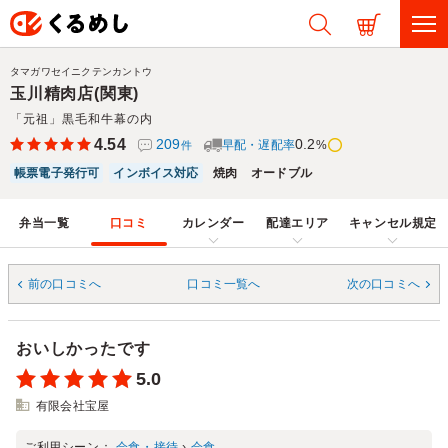
タマガワセイニクテンカントウ
玉川精肉店(関東)
「元祖」黒毛和牛幕の内
4.54
209
0.2
早配・遅配率
%
件
帳票電子発行可
インボイス対応
焼肉
オードブル
弁当一覧
口コミ
カレンダー
配達エリア
キャンセル規定
前の口コミへ
口コミ一覧へ
次の口コミへ
おいしかったです
5.0
有限会社宝屋
ご利用シーン：
会食・接待
›
会食