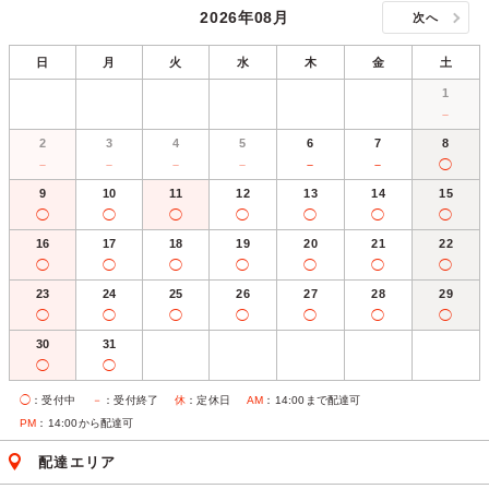
2026年08月
次へ
日
月
火
水
木
金
土
1
－
2
3
4
5
6
7
8
－
－
－
－
－
－
◯
9
10
11
12
13
14
15
◯
◯
◯
◯
◯
◯
◯
16
17
18
19
20
21
22
◯
◯
◯
◯
◯
◯
◯
23
24
25
26
27
28
29
◯
◯
◯
◯
◯
◯
◯
30
31
◯
◯
◯
：受付中
－
：受付終了
休
：定休日
AM
：14:00まで配達可
PM
：14:00から配達可
配達エリア