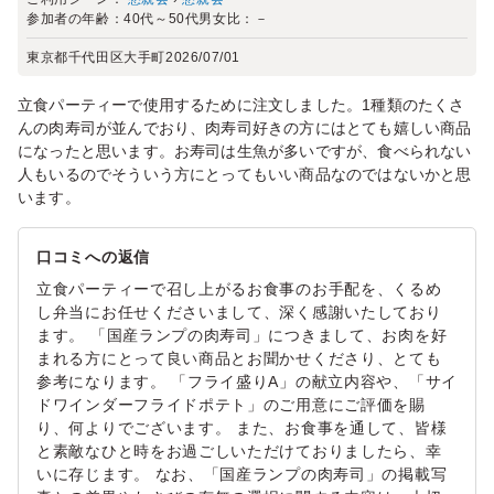
参加者の年齢：
40代～50代
男女比：
－
東京都千代田区大手町
2026/07/01
立食パーティーで使用するために注文しました。1種類のたくさ
んの肉寿司が並んでおり、肉寿司好きの方にはとても嬉しい商品
になったと思います。お寿司は生魚が多いですが、食べられない
人もいるのでそういう方にとってもいい商品なのではないかと思
います。
口コミへの返信
立食パーティーで召し上がるお食事のお手配を、くるめ
し弁当にお任せくださいまして、深く感謝いたしており
ます。 「国産ランプの肉寿司」につきまして、お肉を好
まれる方にとって良い商品とお聞かせくださり、とても
参考になります。 「フライ盛りA」の献立内容や、「サイ
ドワインダーフライドポテト」のご用意にご評価を賜
り、何よりでございます。 また、お食事を通して、皆様
と素敵なひと時をお過ごしいただけておりましたら、幸
いに存じます。 なお、「国産ランプの肉寿司」の掲載写