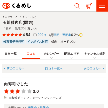
タマガワセイニクテンカントウ
玉川精肉店(関東)
「元祖」黒毛和牛幕の内
4.54
209
0.2
早配・遅配率
%
件
帳票電子発行可
インボイス対応
焼肉
オードブル
弁当一覧
口コミ
カレンダー
配達エリア
キャンセル規定
前の口コミへ
口コミ一覧へ
次の口コミへ
肉寿司でした
3.0
大和総研インフォメーションシステムズ
ご利用シーン：
懇親会
›
懇親会