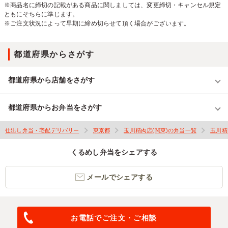
※商品名に締切の記載がある商品に関しましては、変更締切・キャンセル規定
ともにそちらに準じます。
※ご注文状況によって早期に締め切らせて頂く場合がございます。
都道府県からさがす
都道府県から店舗をさがす
都道府県からお弁当をさがす
仕出し弁当・宅配デリバリー
東京都
玉川精肉店(関東)の弁当一覧
玉川精
くるめし弁当をシェアする
メールでシェアする
お電話でご注文・ご相談