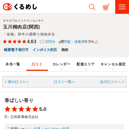
タマガワセイニクテンカンサイ
玉川精肉店(関西)
「名物」和牛の霜降り焼肉弁当
4.63
103
0.9
早配・遅配率
%
件
帳票電子発行可
インボイス対応
焼肉
弁当一覧
口コミ
カレンダー
配達エリア
キャンセル規定
前の口コミへ
口コミ一覧へ
次の口コミへ
香ばしい香り
5.0
正和商事株式会社
ご利用シーン：
会議・セミナー
›
会議