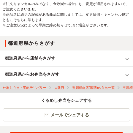
※注文キャンセルのみでなく、食数減の場合にも、規定が適用されますので、
ご注意くださいませ。
※商品名に締切の記載がある商品に関しましては、変更締切・キャンセル規定
ともにそちらに準じます。
※ご注文状況によって早期に締め切らせて頂く場合がございます。
都道府県からさがす
都道府県から店舗をさがす
都道府県からお弁当をさがす
仕出し弁当・宅配デリバリー
大阪府
玉川精肉店(関西)の弁当一覧
玉川精
くるめし弁当をシェアする
メールでシェアする