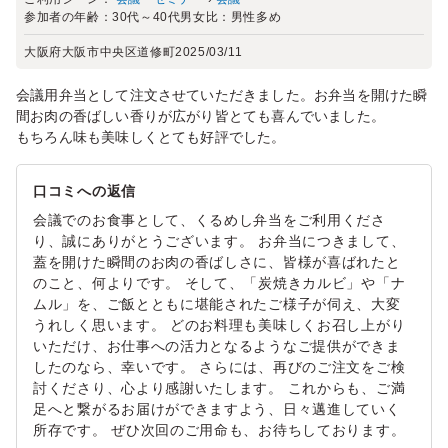
参加者の年齢：
30代～40代
男女比：
男性多め
大阪府大阪市中央区道修町
2025/03/11
会議用弁当として注文させていただきました。お弁当を開けた瞬
間お肉の香ばしい香りが広がり皆とても喜んでいました。
もちろん味も美味しくとても好評でした。
口コミへの返信
会議でのお食事として、くるめし弁当をご利用くださ
り、誠にありがとうございます。 お弁当につきまして、
蓋を開けた瞬間のお肉の香ばしさに、皆様が喜ばれたと
のこと、何よりです。 そして、「炭焼きカルビ」や「ナ
ムル」を、ご飯とともに堪能されたご様子が伺え、大変
うれしく思います。 どのお料理も美味しくお召し上がり
いただけ、お仕事への活力となるようなご提供ができま
したのなら、幸いです。 さらには、再びのご注文をご検
討くださり、心より感謝いたします。 これからも、ご満
足へと繋がるお届けができますよう、日々邁進していく
所存です。 ぜひ次回のご用命も、お待ちしております。