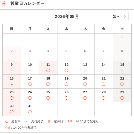
営業日カレンダー
2026年08月
次へ
日
月
火
水
木
金
土
1
－
2
3
4
5
6
7
8
－
－
－
－
－
－
－
9
10
11
12
13
14
15
－
－
◯
◯
－
－
－
16
17
18
19
20
21
22
－
◯
◯
◯
◯
◯
◯
23
24
25
26
27
28
29
◯
◯
◯
◯
◯
◯
◯
30
31
◯
◯
◯
：受付中
－
：受付終了
休
：定休日
AM
：14:00まで配達可
PM
：14:00から配達可