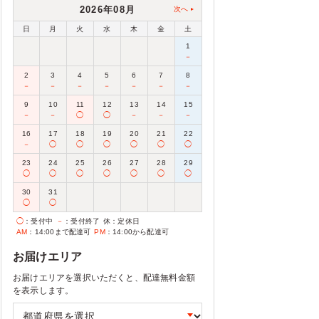
2026年08月
次へ
日
月
火
水
木
金
土
1
－
2
3
4
5
6
7
8
－
－
－
－
－
－
－
9
10
11
12
13
14
15
－
－
◯
◯
－
－
－
16
17
18
19
20
21
22
－
◯
◯
◯
◯
◯
◯
23
24
25
26
27
28
29
◯
◯
◯
◯
◯
◯
◯
30
31
◯
◯
◯
：受付中
－
：受付終了
休
：定休日
AM
：14:00まで配達可
PM
：14:00から配達可
お届けエリア
お届けエリアを選択いただくと、配達無料金額
を表示します。