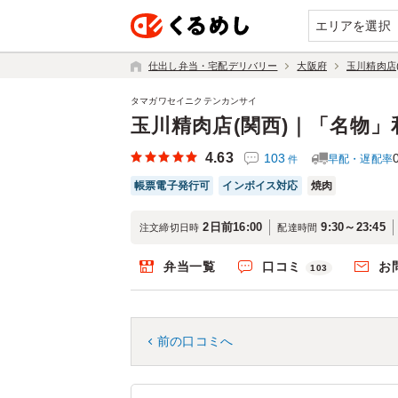
エリアを選択
仕出し弁当・宅配デリバリー
大阪府
玉川精肉店
タマガワセイニクテンカンサイ
玉川精肉店(関西)｜「名物
4.63
103
早配・遅配率
件
帳票電子発行可
インボイス対応
焼肉
2日前16:00
9:30～23:45
注文締切日時
配達時間
弁当一覧
口コミ
お
103
前の口コミへ