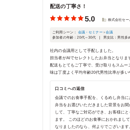
配送の丁寧さ！
5.0
株式会社セー
ご利用シーン：
会議・セミナー
›
会議
参加者の年齢：
20代～30代
男女比：
男性多
社内の会議用として手配しました。
担当者がAIでセレクトしたお弁当となり
配送もとてもご丁寧で、受け取りもスムー
味は丁度よく平均年齢20代男性比率が多
口コミへの返信
会議でのお食事手配を、くるめし弁当に
弁当をお選びいただきました背景をお聞
して、丁寧なご対応ができ、お客様にと
ます。 このほどのお食事におかれまし
なりましたのなら、何よりでございます