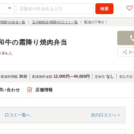
(関西)の弁当一覧
玉川精肉店(関西)の口コミ一覧
配送の丁寧さ！
」和牛の霜降り焼肉弁当
シ
0.9
%
30分
12,000円～44,000円
なし
配達時間幅
配達無料金額
定休日
支払方法
問い合わせ
店舗情報
口コミ一覧へ
次の口コミへ