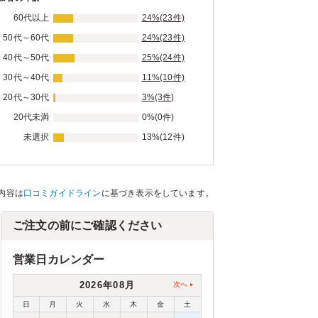
60代以上
24%(23件)
50代～60代
24%(23件)
40代～50代
25%(24件)
30代～40代
11%(10件)
20代～30代
3%(3件)
20代未満
0%(0件)
未選択
13%(12件)
内容は
口コミガイドライン
に基づき表示をしています。
ご注文の前にご確認ください
営業日カレンダー
2026年08月
次へ
日
月
火
水
木
金
土