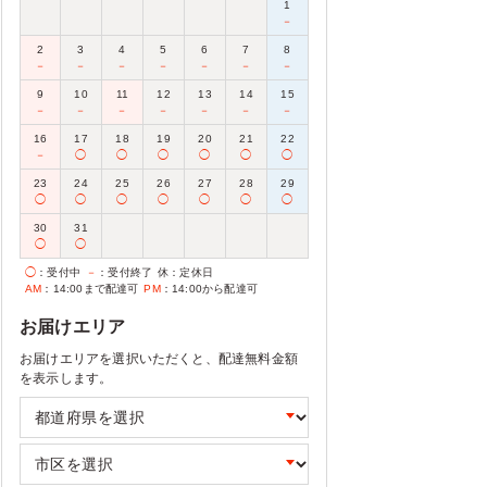
1
－
2
3
4
5
6
7
8
－
－
－
－
－
－
－
9
10
11
12
13
14
15
－
－
－
－
－
－
－
16
17
18
19
20
21
22
－
◯
◯
◯
◯
◯
◯
23
24
25
26
27
28
29
◯
◯
◯
◯
◯
◯
◯
30
31
◯
◯
◯
：受付中
－
：受付終了
休
：定休日
AM
：14:00まで配達可
PM
：14:00から配達可
お届けエリア
お届けエリアを選択いただくと、配達無料金額
を表示します。