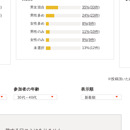
)
男女混合
35%(33件)
)
男性多め
24%(23件)
女性多め
8%(8件)
男性のみ
11%(10件)
女性のみ
9%(9件)
未選択
13%(12件)
※投稿頂いた
参加者の年齢
表示順