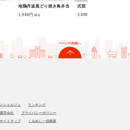
石
地鶏丹波黒どり焼き鳥弁当
式部
1,944円
3,888円
税込
税込
ページの先頭へ
ンシェルジュ
ランキング
運営会社
プライバシーポリシー
サイトマップ
くるめし一括精算