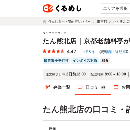
エリアを選択
仕出し弁当・宅配デリバリー
東京都
たん熊北店
タンクマキタミセ
たん熊北店｜京都老舗料亭
4.47
95
0.
早配・遅配率
件
帳票電子発行可
インボイス対応
和食
2日前12:00
8:00～18:00
注文締切日時
配達時間
弁当一覧
口コミ
お
95
たん熊北店の口コミ・
評価