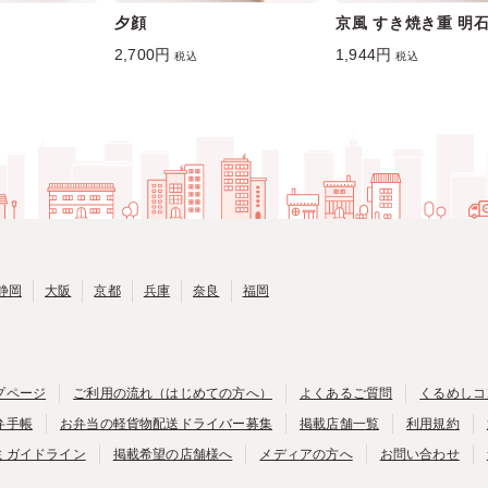
夕顔
京風 すき焼き重 明
2,700円
1,944円
税込
税込
静岡
大阪
京都
兵庫
奈良
福岡
プページ
ご利用の流れ（はじめての方へ）
よくあるご質問
くるめしコ
弁手帳
お弁当の軽貨物配送ドライバー募集
掲載店舗一覧
利用規約
ミガイドライン
掲載希望の店舗様へ
メディアの方へ
お問い合わせ