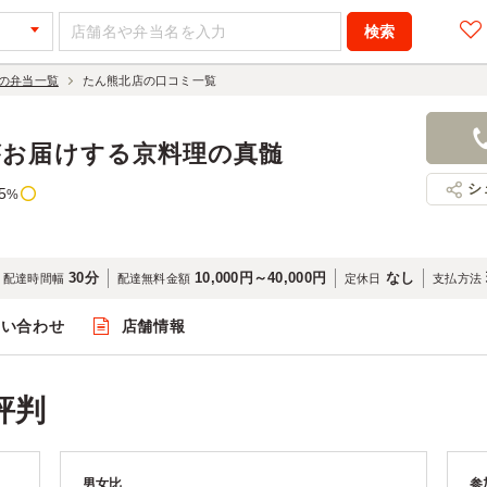
の弁当一覧
たん熊北店の口コミ一覧
がお届けする京料理の真髄
シ
5
%
30分
10,000円～40,000円
なし
配達時間幅
配達無料金額
定休日
支払方法
問い合わせ
店舗情報
評判
男女比
参