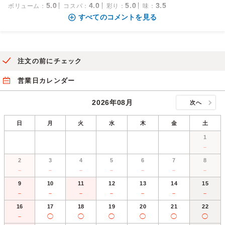
5.0
4.0
5.0
3.5
ボリューム
：
コスパ
：
彩り
：
味
：
すべてのコメントを見る
注文の前にチェック
営業日カレンダー
2026年08月
次へ
日
月
火
水
木
金
土
1
－
2
3
4
5
6
7
8
－
－
－
－
－
－
－
9
10
11
12
13
14
15
－
－
－
－
－
－
－
16
17
18
19
20
21
22
－
◯
◯
◯
◯
◯
◯