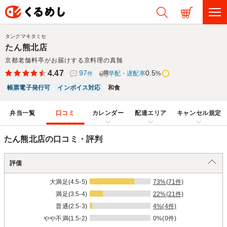
タンクマキタミセ
たん熊北店
京都老舗料亭がお届けする京料理の真髄
4.47
97
0.5
早配・遅配率
%
件
帳票電子発行可
インボイス対応
和食
弁当一覧
口コミ
カレンダー
配達エリア
キャンセル規定
たん熊北店の口コミ・評判
評価
大満足(4.5-5)
73%(71件)
満足(3.5-4)
22%(21件)
普通(2.5-3)
4%(4件)
やや不満(1.5-2)
0%(0件)