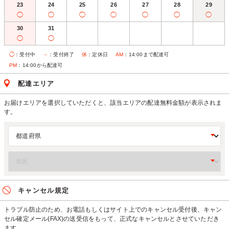
23
24
25
26
27
28
29
◯
◯
◯
◯
◯
◯
◯
30
31
◯
◯
◯
：受付中
－
：受付終了
休
：定休日
AM
：14:00まで配達可
PM
：14:00から配達可
配達エリア
お届けエリアを選択していただくと、該当エリアの配達無料金額が表示されま
す。
キャンセル規定
トラブル防止のため、お電話もしくはサイト上でのキャンセル受付後、キャン
セル確定メール(FAX)の送受信をもって、正式なキャンセルとさせていただき
ます。