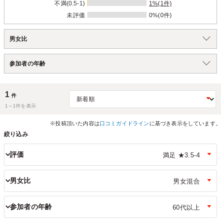
不満(0.5-1)
1%(1件)
未評価
0%(0件)
男女比
参加者の年齢
1
件
1～
1
件を表示
※投稿頂いた内容は
口コミガイドライン
に基づき表示をしています。
絞り込み
評価
男女比
参加者の年齢