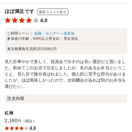
ほぼ満足です
返信コメントあり
4.0
ご利用シーン：
会議・セミナー
›
役員会
参加者の年齢：
60代以上
男女比：
男女混合
東京都豊島区高田
2026/06/25
見た目華やかで美しく、役員会で出すのは良い選択だと思いまし
た。初めてこのお店で注文しましたが、名のあるお弁当というこ
とと、見た目で随分喜ばれました。個人的に苦手な部分がありま
したが、ほぼ美味しかったので、次回機会があれば別のお弁当を
選びたい...
注文内容
紅梅
2,160
円（税込）
4.0