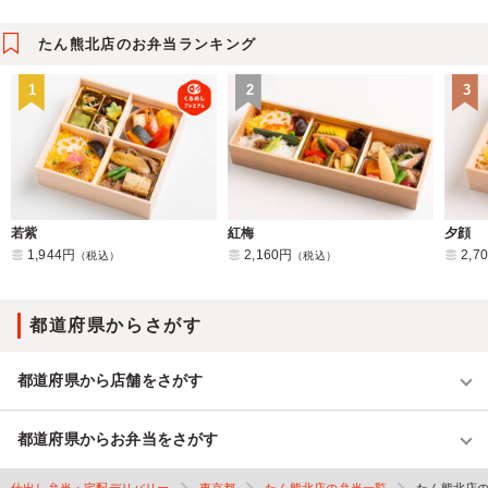
たん熊北店のお弁当ランキング
1
2
3
若紫
紅梅
夕顔
1,944円
2,160円
2,7
（税込）
（税込）
都道府県からさがす
都道府県から店舗をさがす
都道府県からお弁当をさがす
仕出し弁当・宅配デリバリー
東京都
たん熊北店の弁当一覧
たん熊北店