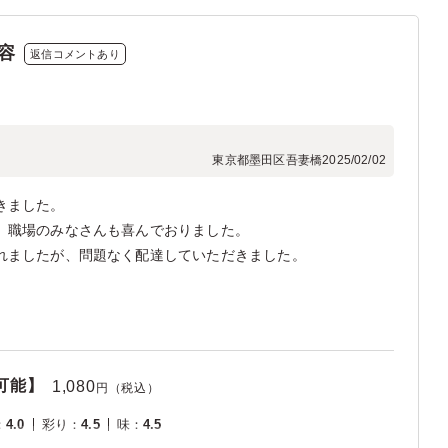
容
返信コメントあり
東京都墨田区吾妻橋
2025/02/02
きました。
、職場のみなさんも喜んでおりました。
れましたが、問題なく配達していただきました。
可能】
1,080
円（税込）
：
4.0
彩り
：
4.5
味
：
4.5