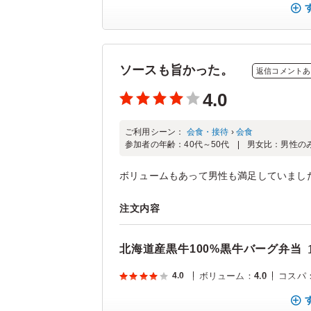
ソースも旨かった。
返信コメントあ
4.0
ご利用シーン：
会食・接待
›
会食
参加者の年齢：
40代～50代
男女比：
男性の
ボリュームもあって男性も満足していまし
注文内容
北海道産黒牛100%黒牛バーグ弁当
4.0
ボリューム
：
4.0
コスパ