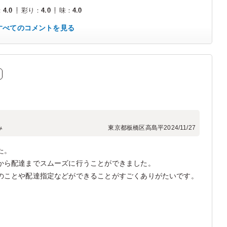
：
4.0
彩り
：
4.0
味
：
4.0
すべてのコメントを見る
み
東京都板橋区高島平
2024/11/27
た。
から配達までスムーズに行うことができました。
のことや配達指定などができることがすごくありがたいです。