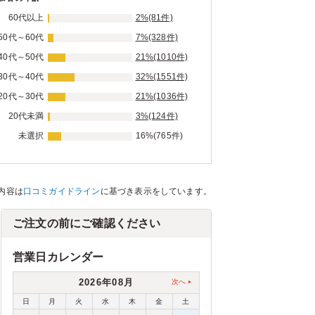
60代以上
2%(81件)
50代～60代
7%(328件)
40代～50代
21%(1010件)
30代～40代
32%(1551件)
20代～30代
21%(1036件)
20代未満
3%(124件)
未選択
16%(765件)
内容は
口コミガイドライン
に基づき表示をしています。
ご注文の前にご確認ください
営業日カレンダー
2026年08月
次へ
日
月
火
水
木
金
土