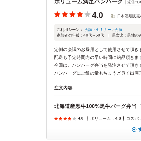
ボリューム満足ハンバーグ
返信コ
4.0
日本酒類販売
ご利用シーン：
会議・セミナー
›
会議
参加者の年齢：
40代～50代
男女比：
男性の
定例の会議のお昼用として使用させて頂き
配送も予定時間内の早い時間に納品頂きま
今回は、ハンバーグ弁当を発注させて頂き
ハンバーグにご飯の量もちょうど良く出席頂
注文内容
北海道産黒牛100%黒牛バーグ弁当
4.0
ボリューム
：
4.0
コスパ