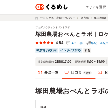
エリアを選択
仕出し弁当・宅配デリバリー
東京都
塚田農場お
ツカダノウジョウオベントラボ
塚田農場おべんとラボ｜ロ
4.54
4895
早配・遅配
件
帳票電子発行可
インボイス対応
和食
2日前17:00
8:00～19:00
注文締切日時
配達時間
弁当一覧
口コミ
お
4895
塚田農場おべんとラボ
評価