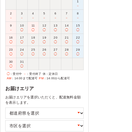
1
－
2
3
4
5
6
7
8
－
－
－
－
－
－
－
9
10
11
12
13
14
15
－
◯
◯
◯
◯
◯
◯
16
17
18
19
20
21
22
◯
◯
◯
◯
◯
◯
◯
23
24
25
26
27
28
29
◯
◯
◯
◯
◯
◯
◯
30
31
◯
◯
◯
：受付中
－
：受付終了
休
：定休日
AM
：14:00まで配達可
PM
：14:00から配達可
お届けエリア
お届けエリアを選択いただくと、配達無料金額
を表示します。