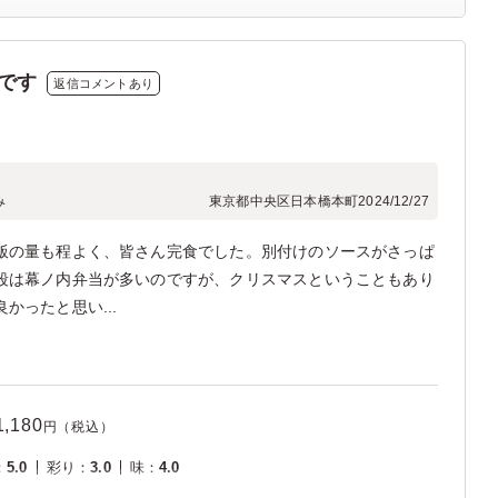
です
返信コメントあり
み
東京都中央区日本橋本町
2024/12/27
飯の量も程よく、皆さん完食でした。別付けのソースがさっぱ
段は幕ノ内弁当が多いのですが、クリスマスということもあり
かったと思い...
1,180
円（税込）
：
5.0
彩り
：
3.0
味
：
4.0