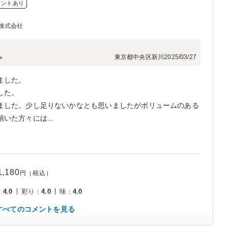
メントあり
株式会社
み
東京都中央区新川
2025/03/27
ました。
した。
ました。少し足りないかなとも思いましたがボリュームのある
いた方々には...
1,180
円（税込）
：
4.0
彩り
：
4.0
味
：
4.0
すべてのコメントを見る