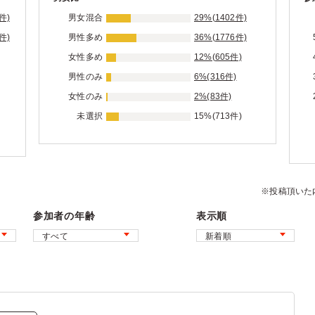
件)
男女混合
29%(1402件)
件)
男性多め
36%(1776件)
女性多め
12%(605件)
男性のみ
6%(316件)
女性のみ
2%(83件)
未選択
15%(713件)
※投稿頂いた
参加者の年齢
表示順