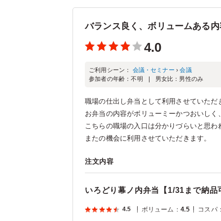
バランス良く、ボリュームある内
4.0
ご利用シーン：
会議・セミナー
›
会議
参加者の年齢：
不明
男女比：
男性のみ
職場の仕出し弁当として利用させていただ
お弁当の内容がボリューミーかつおいしく
こちらの職場の入口は分かりづらいと思わ
またの機会に利用させていただきます。
注文内容
いろどり幕ノ内弁当【1/31まで納品
4.5
ボリューム
：
4.5
コスパ