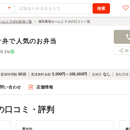
べんとラボの弁当一覧
塚田農場おべんとラボの口コミ一覧
ケ弁で人気のお弁当
シ
0.1
率
%
60分
5,000円～100,000円
なし
配達時間幅
配達無料金額
定休日
支払方法
問い合わせ
店舗情報
の口コミ・評判
男女比
参