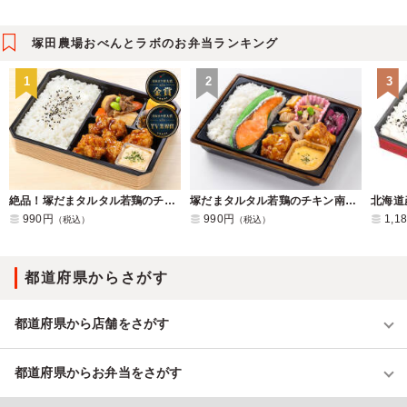
塚田農場おべんとラボのお弁当ランキング
1
2
3
絶品！塚だまタルタル若鶏のチキン南蛮弁当
塚だまタルタル若鶏のチキン南蛮と塩鮭の幕ノ内弁当
990円
990円
1,1
（税込）
（税込）
都道府県からさがす
都道府県から店舗をさがす
都道府県からお弁当をさがす