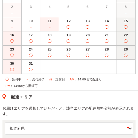
2
3
4
5
6
7
8
－
－
－
－
－
－
－
9
10
11
12
13
14
15
－
－
－
◯
◯
◯
◯
16
17
18
19
20
21
22
◯
◯
◯
◯
◯
◯
◯
23
24
25
26
27
28
29
◯
◯
◯
◯
◯
◯
◯
30
31
◯
◯
◯
：受付中
－
：受付終了
休
：定休日
AM
：14:00まで配達可
PM
：14:00から配達可
配達エリア
お届けエリアを選択していただくと、該当エリアの配達無料金額が表示されま
す。