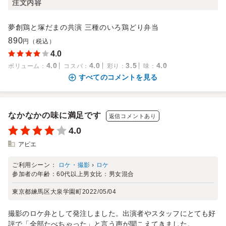
注文内容
夢創鶏と塚だまの共演 三種のいろ鶏どり弁当
890
円（税込）
4.0
4.0
4.0
3.5
4.0
ボリューム
：
コスパ
：
彩り
：
味
：
すべてのコメントを見る
なかなかの味に満足です
返信コメントあり
4.0
アピエ
ご利用シーン：
ロケ・撮影
›
ロケ
参加者の年齢：
60代以上
男女比：
男女混合
東京都練馬区大泉学園町
2022/05/04
撮影のロケ弁として発注しました。出演者やスタッフにとても好
評で「全部たべちゃった」と言う声が聞こえてきました。