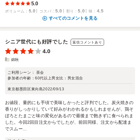
5.0
5.0
5.0
5.0
4.5
ボリューム
：
コスパ
：
彩り
：
味
：
すべてのコメントを見る
シニア世代にも好評でした
返信コメントあり
4.0
錦秋
ご利用シーン：
茶会
参加者の年齢：
60代以上
男女比：
男女混合
東京都墨田区東向島
2022/09/13
お値段、量的にも手頃で美味しかったと評判でした。炭火焼きの
香りがしっかりしていて好みがわかれるかもしれませんが、鶏そ
ぼろとたまごと味の変化があるので最後まで飽きずに食べられま
した。今回2回目注文からでしたが、前回同様、注文から配達ま
でスムー...