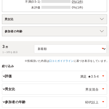
不満(0.5-1)
0%(1件)
未評価
0%(1件)
男女比
参加者の年齢
3
件
1～
3
件を表示
※投稿頂いた内容は
口コミガイドライン
に基づき表示をしています。
絞り込み
評価
男女比
参加者の年齢