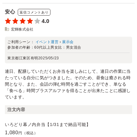
安心
返信コメントあり
4.0
宏輝株式会社
ご利用シーン：
イベント運営
›
展示会
参加者の年齢：
60代以上
男女比：
男女混合
東京都江東区有明
2025/05/23
連日、配膳していただくお弁当を楽しみにして、連日の作業に当
たっている自分に気がつきました。そのため、昼食は癒される時
間となり、また、会話の弾む時間を過ごすことができ、単なる
「食べる」時間プラスアルファを得ることが出来たことに感謝し
ています。
注文内容
いろどり幕ノ内弁当【1/31まで納品可能】
1,080
円（税込）