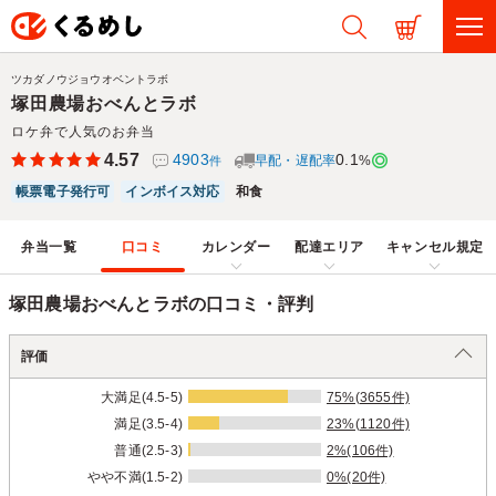
ツカダノウジョウオベントラボ
塚田農場おべんとラボ
ロケ弁で人気のお弁当
4.57
4903
0.1
早配・遅配率
%
件
帳票電子発行可
インボイス対応
和食
弁当一覧
口コミ
カレンダー
配達エリア
キャンセル規定
塚田農場おべんとラボの口コミ・評判
評価
大満足(4.5-5)
75%(3655件)
満足(3.5-4)
23%(1120件)
普通(2.5-3)
2%(106件)
やや不満(1.5-2)
0%(20件)