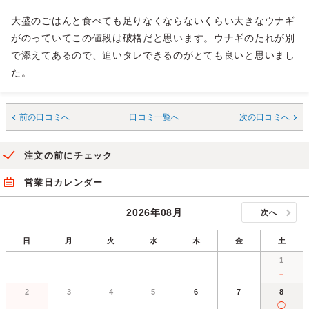
大盛のごはんと食べても足りなくならないくらい大きなウナギ
がのっていてこの値段は破格だと思います。ウナギのたれが別
で添えてあるので、追いタレできるのがとても良いと思いまし
た。
前の口コミへ
口コミ一覧へ
次の口コミへ
注文の前にチェック
営業日カレンダー
2026年08月
次へ
日
月
火
水
木
金
土
1
－
2
3
4
5
6
7
8
－
－
－
－
－
－
◯