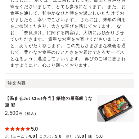
しました。 ボリュームに関しましても、最高とお声をお
寄せくださいまして、とても参考になります。 また、お
食事を通して、和やかなひと時をお過ごしいただけてお
りましたら、幸いでございます。 さらには、来年の利用
をご検討くださり、大きな喜びを感じております。 な
お、「奈良漬け」に関する内容は、大切にお預かりさせ
ていただきます。 貴重なお声をお寄せくださいましたこ
と、ありがたく存じます。 この先もさまざまな機会を通
じて、豊かなお食事のひとときをお届けできるサービス
となるよう、邁進してまいります。 再びのご縁に恵まれ
ますようにと、心より願っております。
注文内容
【温まるJet Chef弁当】築地の最高級うな
重 彩
2,500
円（税込）
5.0
4.0
5.0
3.0
5.0
ボリューム
：
コスパ
：
彩り
：
味
：