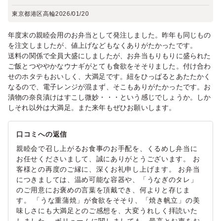
東京都港区高輪
2026/01/20
年度末の親睦会用のお弁当として発注しました。昨年も同じもの
を注文しましたが、値上げなどもなくありがたかったです。
送料の関係で全員大盛にしましたが、お弁当もりもりに盛られた
ご飯とつややかなウナギがとても食欲をそそりました。付け合わ
せのホタテもおいしく、大満足です。紐をひっぱるとあたたかく
なるので、電子レンジが混まず、そこもありがたかったです。お
漬物の奈良漬けはすこし微妙・・・という感じでしょうか。しか
しそれ以外は大満足。また来年もぜひお願いします。
口コミへの返信
親睦会で召し上がるお食事のお手配を、くるめし弁当に
お任せくださいまして、誠にありがとうございます。 お
客様との再度のご縁に、深くお礼申し上げます。 お弁当
につきましては、温め可能な容器や、「うなぎのタレ」
のご用意にお褒めの言葉を頂戴でき、何よりと存じま
す。 「うな重蒲焼」が食欲をそそり、「焼き帆立」の美
味しさにも大満足とのご感想を、大変うれしく拝読いた