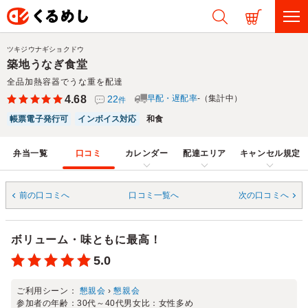
ツキジウナギショクドウ
築地うなぎ食堂
全品加熱容器でうな重を配達
4.68
22
早配・遅配率
-（集計中）
件
帳票電子発行可
インボイス対応
和食
弁当一覧
口コミ
カレンダー
配達エリア
キャンセル規定
前の口コミへ
口コミ一覧へ
次の口コミへ
ボリューム・味ともに最高！
5.0
ご利用シーン：
懇親会
›
懇親会
参加者の年齢：
30代～40代
男女比：
女性多め