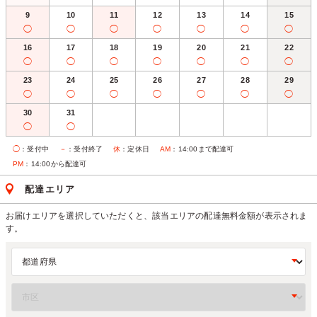
9
10
11
12
13
14
15
◯
◯
◯
◯
◯
◯
◯
16
17
18
19
20
21
22
◯
◯
◯
◯
◯
◯
◯
23
24
25
26
27
28
29
◯
◯
◯
◯
◯
◯
◯
30
31
◯
◯
◯
：受付中
－
：受付終了
休
：定休日
AM
：14:00まで配達可
PM
：14:00から配達可
配達エリア
お届けエリアを選択していただくと、該当エリアの配達無料金額が表示されま
す。