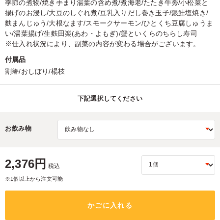
季節の煮物/焼き手まり湯葉の含め煮/煮海老/たたき牛蒡/小松菜と
揚げのお浸し/大豆のしぐれ煮/豆乳入りだし巻き玉子/銀鮭塩焼き/
麩まんじゅう/大根なます/スモークサーモン/ひとくち豆腐しゅうま
い/湯葉揚げ/生麩田楽(あわ・よもぎ)/蟹といくらのちらし寿司
※仕入れ状況により、副菜の内容が変わる場合がございます。
付属品
割箸/おしぼり/楊枝
下記選択してください
お飲み物
2,376円
税込
※1個以上から注文可能
かごに入れる