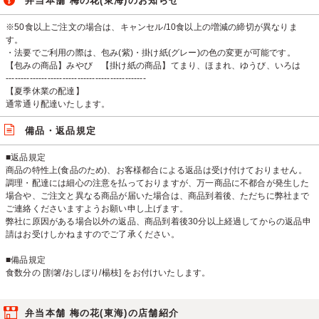
弁当本舗 梅の花(東海)のお知らせ
※50食以上ご注文の場合は、キャンセル/10食以上の増減の締切が異なりま
す。
・法要でご利用の際は、包み(紫)・掛け紙(グレー)の色の変更が可能です。
【包みの商品】みやび 【掛け紙の商品】てまり、ほまれ、ゆうび、いろは
-----------------------------------------------
【夏季休業の配達】
通常通り配達いたします。
備品・返品規定
■返品規定
商品の特性上(食品のため)、お客様都合による返品は受け付けておりません。
調理・配達には細心の注意を払っておりますが、万一商品に不都合が発生した
場合や、ご注文と異なる商品が届いた場合は、商品到着後、ただちに弊社まで
ご連絡くださいますようお願い申し上げます。
弊社に原因がある場合以外の返品、商品到着後30分以上経過してからの返品申
請はお受けしかねますのでご了承ください。
■備品規定
食数分の [割箸/おしぼり/楊枝] をお付けいたします。
弁当本舗 梅の花(東海)の店舗紹介