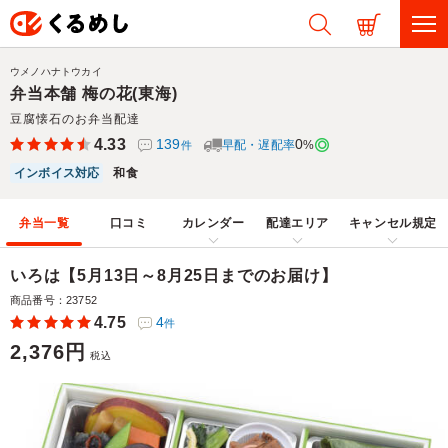
ウメノハナトウカイ
弁当本舗 梅の花(東海)
豆腐懐石のお弁当配達
4.33
139
0
早配・遅配率
%
件
インボイス対応
和食
弁当一覧
口コミ
カレンダー
配達エリア
キャンセル規定
いろは【5月13日～8月25日までのお届け】
商品番号：23752
4.75
4
件
2,376円
税込