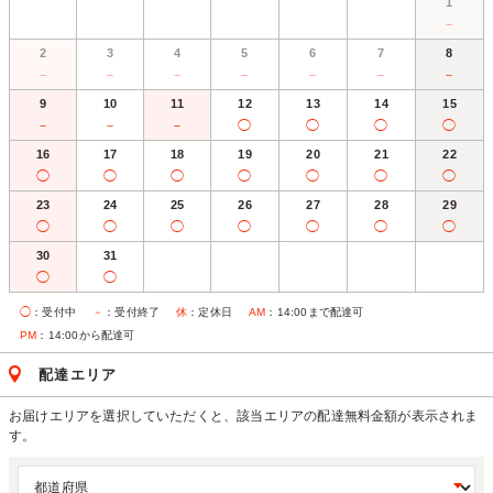
1
－
2
3
4
5
6
7
8
－
－
－
－
－
－
－
9
10
11
12
13
14
15
－
－
－
◯
◯
◯
◯
16
17
18
19
20
21
22
◯
◯
◯
◯
◯
◯
◯
23
24
25
26
27
28
29
◯
◯
◯
◯
◯
◯
◯
30
31
◯
◯
◯
：受付中
－
：受付終了
休
：定休日
AM
：14:00まで配達可
PM
：14:00から配達可
配達エリア
お届けエリアを選択していただくと、該当エリアの配達無料金額が表示されま
す。