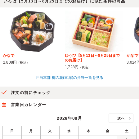
いろは【5月13日～8月25日までのお届け】に似た条件の商品
かなで
ゆうび【5月13日～8月25日まで
かなで
のお届け】
2,808円
3,024
（税込）
1,728円
（税込）
弁当本舗 梅の花(東海)の弁当一覧を見る
注文の前にチェック
営業日カレンダー
2026年08月
次へ
日
月
火
水
木
金
土