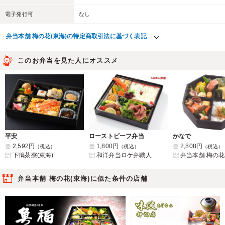
電子発行可
なし
弁当本舗 梅の花(東海)の特定商取引法に基づく表記
このお弁当を見た人にオススメ
平安
ローストビーフ弁当
かなで
2,592円
1,800円
2,808円
（税込）
（税込）
（税込）
下鴨茶寮(東海)
和洋弁当ロケ弁職人
弁当本舗 梅の花
弁当本舗 梅の花(東海)に似た条件の店舗