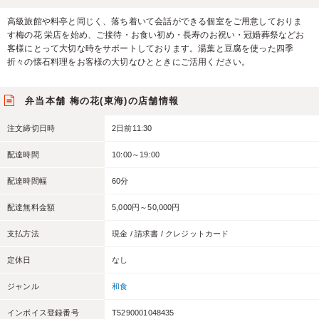
高級旅館や料亭と同じく、落ち着いて会話ができる個室をご用意しておりま
す梅の花 栄店を始め、ご接待・お食い初め・長寿のお祝い・冠婚葬祭などお
客様にとって大切な時をサポートしております。湯葉と豆腐を使った四季
折々の懐石料理をお客様の大切なひとときにご活用ください。
弁当本舗 梅の花(東海)の店舗情報
注文締切日時
2日前11:30
配達時間
10:00～19:00
配達時間幅
60分
配達無料金額
5,000円～50,000円
支払方法
現金 / 請求書 / クレジットカード
定休日
なし
ジャンル
和食
インボイス登録番号
T5290001048435