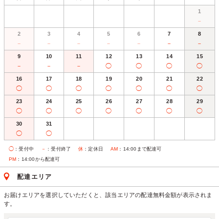
1
－
2
3
4
5
6
7
8
－
－
－
－
－
－
－
9
10
11
12
13
14
15
－
－
－
◯
◯
◯
◯
16
17
18
19
20
21
22
◯
◯
◯
◯
◯
◯
◯
23
24
25
26
27
28
29
◯
◯
◯
◯
◯
◯
◯
30
31
◯
◯
◯
：受付中
－
：受付終了
休
：定休日
AM
：14:00まで配達可
PM
：14:00から配達可
配達エリア
お届けエリアを選択していただくと、該当エリアの配達無料金額が表示されま
す。