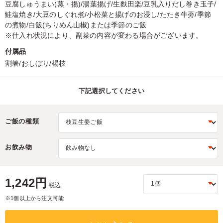
豆腐しゅうまい(蒸・揚)/湯葉揚げ/生麩田楽/豆乳入りだし巻き玉子/
鮭塩焼き/大豆のしぐれ煮/小松菜と揚げのお浸し/たたき牛蒡/季節
の煮物/白飯(ちりめん山椒)または季節のご飯
※仕入れ状況により、副菜の内容が変わる場合がございます。
付属品
割箸/おしぼり/楊枝
下記選択してください
ご飯の種類
お飲み物
1,242円
税込
※1個以上から注文可能