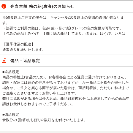
弁当本舗 梅の花(東海)のお知らせ
※50食以上ご注文の場合は、キャンセル/10食以上の増減の締切が異なりま
す。
・法要でご利用の際は、包み(紫)・掛け紙(グレー)の色の変更が可能です。
【包みの商品】みやび 【掛け紙の商品】てまり、ほまれ、ゆうび、いろは
-----------------------------------------------
【夏季休業の配達】
通常通り配達いたします。
備品・返品規定
■返品規定
商品の特性上(食品のため)、お客様都合による返品は受け付けておりません。
調理・配達には細心の注意を払っておりますが、万一商品に不都合が発生した
場合や、ご注文と異なる商品が届いた場合は、商品到着後、ただちに弊社まで
ご連絡くださいますようお願い申し上げます。
弊社に原因がある場合以外の返品、商品到着後30分以上経過してからの返品申
請はお受けしかねますのでご了承ください。
■備品規定
食数分の [割箸/おしぼり/楊枝] をお付けいたします。