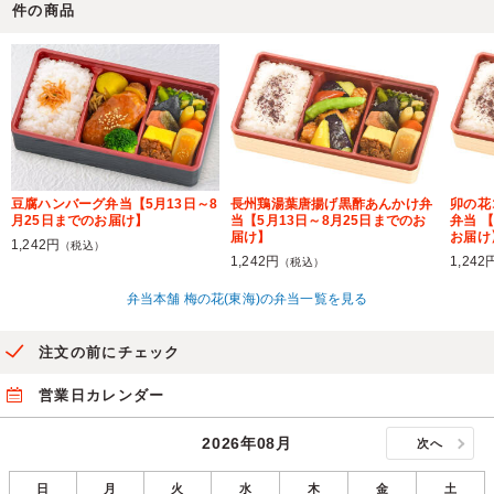
件の商品
豆腐ハンバーグ弁当【5月13日～8
長州鶏湯葉唐揚げ黒酢あんかけ弁
卯の花
月25日までのお届け】
当【5月13日～8月25日までのお
弁当 
届け】
お届け
1,242円
（税込）
1,242円
1,242
（税込）
弁当本舗 梅の花(東海)の弁当一覧を見る
注文の前にチェック
営業日カレンダー
2026年08月
次へ
日
月
火
水
木
金
土