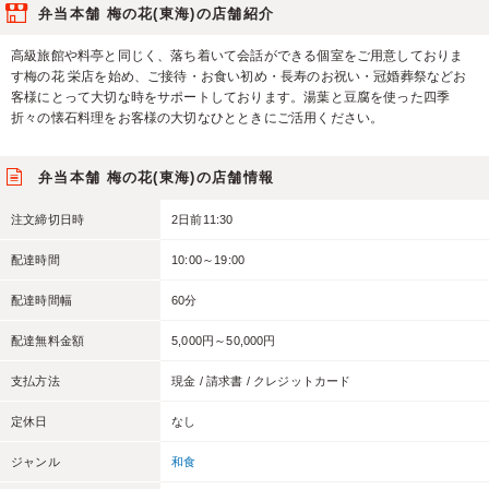
弁当本舗 梅の花(東海)の店舗紹介
高級旅館や料亭と同じく、落ち着いて会話ができる個室をご用意しておりま
す梅の花 栄店を始め、ご接待・お食い初め・長寿のお祝い・冠婚葬祭などお
客様にとって大切な時をサポートしております。湯葉と豆腐を使った四季
折々の懐石料理をお客様の大切なひとときにご活用ください。
弁当本舗 梅の花(東海)の店舗情報
注文締切日時
2日前11:30
配達時間
10:00～19:00
配達時間幅
60分
配達無料金額
5,000円～50,000円
支払方法
現金 / 請求書 / クレジットカード
定休日
なし
ジャンル
和食