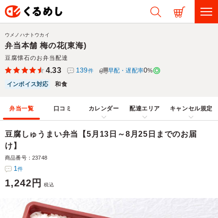
ウメノハナトウカイ
弁当本舗 梅の花(東海)
豆腐懐石のお弁当配達
4.33
139
0
早配・遅配率
%
件
インボイス対応
和食
弁当一覧
口コミ
カレンダー
配達エリア
キャンセル規定
豆腐しゅうまい弁当【5月13日～8月25日までのお届
け】
商品番号：23748
1
件
1,242円
税込