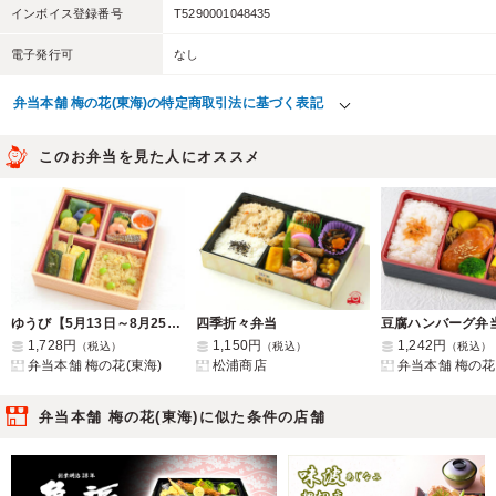
インボイス登録番号
T5290001048435
電子発行可
なし
弁当本舗 梅の花(東海)の特定商取引法に基づく表記
このお弁当を見た人にオススメ
ゆうび【5月13日～8月25日までのお届け】
四季折々弁当
1,728円
1,150円
1,242円
（税込）
（税込）
（税込）
弁当本舗 梅の花(東海)
松浦商店
弁当本舗 梅の花
弁当本舗 梅の花(東海)に似た条件の店舗