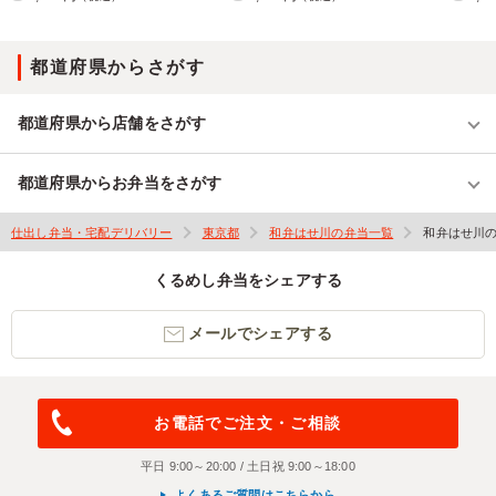
都道府県からさがす
都道府県から店舗をさがす
都道府県からお弁当をさがす
仕出し弁当・宅配デリバリー
東京都
和弁はせ川の弁当一覧
和弁はせ川
くるめし弁当をシェアする
メールでシェアする
お電話でご注文・ご相談
平日 9:00～20:00 / 土日祝 9:00～18:00
よくあるご質問はこちらから