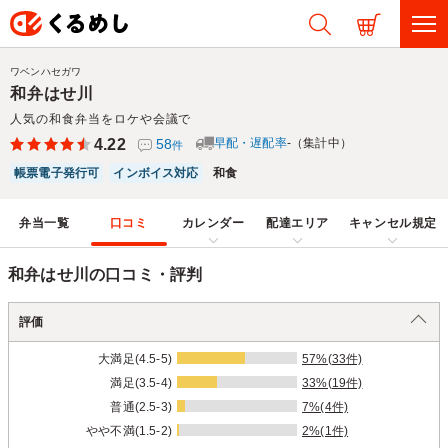
ワベンハセガワ
和弁はせ川
人気の和食弁当をロケや会議で
4.22
58
早配・遅配率
-（集計中）
件
帳票電子発行可
インボイス対応
和食
弁当一覧
口コミ
カレンダー
配達エリア
キャンセル規定
和弁はせ川の口コミ・評判
評価
大満足(4.5-5)
57%(33件)
満足(3.5-4)
33%(19件)
普通(2.5-3)
7%(4件)
やや不満(1.5-2)
2%(1件)