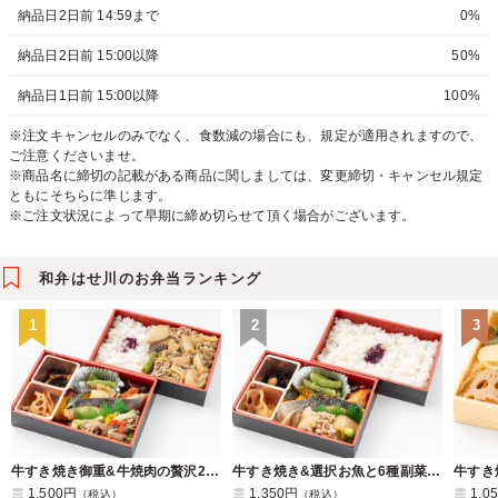
納品日2日前 14:59まで
0%
納品日2日前 15:00以降
50%
納品日1日前 15:00以降
100%
※注文キャンセルのみでなく、食数減の場合にも、規定が適用されますので、
ご注意くださいませ。
※商品名に締切の記載がある商品に関しましては、変更締切・キャンセル規定
ともにそちらに準じます。
※ご注文状況によって早期に締め切らせて頂く場合がございます。
和弁はせ川のお弁当ランキング
1
2
3
牛すき焼き御重&牛焼肉の贅沢2段膳
牛すき焼き&選択お魚と6種副菜のロケ2段弁
牛すき
1,500円
1,350円
1,0
（税込）
（税込）