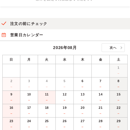
注文の前にチェック
営業日カレンダー
2026年08月
次へ
日
月
火
水
木
金
土
1
－
2
3
4
5
6
7
8
－
－
－
－
－
－
－
9
10
11
12
13
14
15
－
－
－
－
－
－
－
16
17
18
19
20
21
22
－
－
－
－
－
－
－
23
24
25
26
27
28
29
－
－
－
－
－
－
－