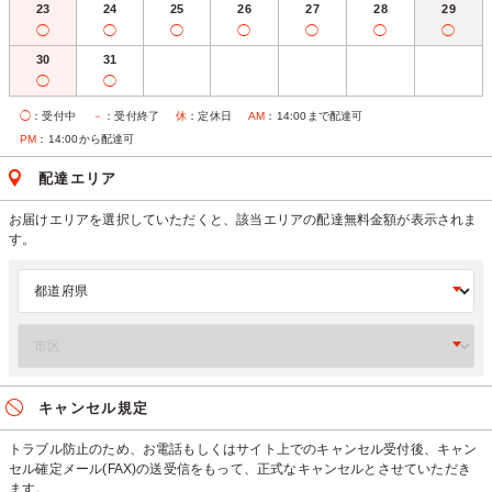
23
24
25
26
27
28
29
◯
◯
◯
◯
◯
◯
◯
30
31
◯
◯
◯
：受付中
－
：受付終了
休
：定休日
AM
：14:00まで配達可
PM
：14:00から配達可
配達エリア
お届けエリアを選択していただくと、該当エリアの配達無料金額が表示されま
す。
キャンセル規定
トラブル防止のため、お電話もしくはサイト上でのキャンセル受付後、キャン
セル確定メール(FAX)の送受信をもって、正式なキャンセルとさせていただき
ます。