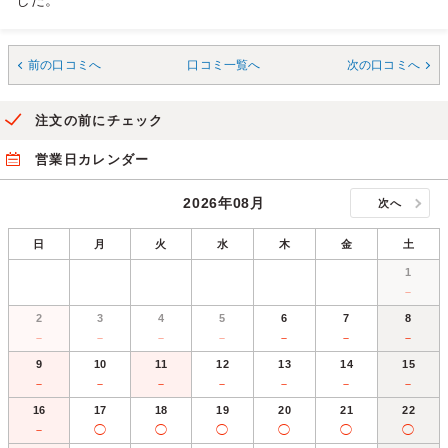
した。
前の口コミへ
口コミ一覧へ
次の口コミへ
注文の前にチェック
営業日カレンダー
2026年08月
次へ
日
月
火
水
木
金
土
1
－
2
3
4
5
6
7
8
－
－
－
－
－
－
－
9
10
11
12
13
14
15
－
－
－
－
－
－
－
16
17
18
19
20
21
22
－
◯
◯
◯
◯
◯
◯