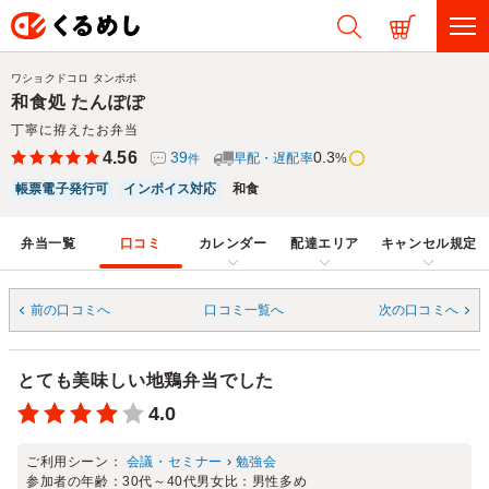
ワショクドコロ タンポポ
和食処 たんぽぽ
丁寧に拵えたお弁当
4.56
39
0.3
早配・遅配率
%
件
帳票電子発行可
インボイス対応
和食
弁当一覧
口コミ
カレンダー
配達エリア
キャンセル規定
前の口コミへ
口コミ一覧へ
次の口コミへ
とても美味しい地鶏弁当でした
4.0
ご利用シーン：
会議・セミナー
›
勉強会
参加者の年齢：
30代～40代
男女比：
男性多め