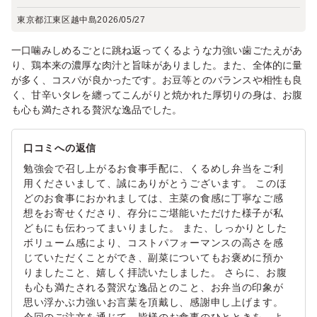
東京都江東区越中島
2026/05/27
一口噛みしめるごとに跳ね返ってくるような力強い歯ごたえがあ
り、鶏本来の濃厚な肉汁と旨味がありました。また、全体的に量
が多く、コスパが良かったです。お豆等とのバランスや相性も良
く、甘辛いタレを纏ってこんがりと焼かれた厚切りの身は、お腹
も心も満たされる贅沢な逸品でした。
口コミへの返信
勉強会で召し上がるお食事手配に、くるめし弁当をご利
用くださいまして、誠にありがとうございます。 このほ
どのお食事におかれましては、主菜の食感に丁寧なご感
想をお寄せくださり、存分にご堪能いただけた様子が私
どもにも伝わってまいりました。 また、しっかりとした
ボリューム感により、コストパフォーマンスの高さを感
じていただくことができ、副菜についてもお褒めに預か
りましたこと、嬉しく拝読いたしました。 さらに、お腹
も心も満たされる贅沢な逸品とのこと、お弁当の印象が
思い浮かぶ力強いお言葉を頂戴し、感謝申し上げます。