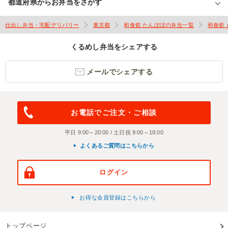
都道府県からお弁当をさがす
仕出し弁当・宅配デリバリー
東京都
和食処 たんぽぽの弁当一覧
和食処
くるめし弁当をシェアする
メールでシェアする
お電話でご注文・ご相談
平日 9:00～20:00 / 土日祝 9:00～18:00
よくあるご質問はこちらから
ログイン
お得な会員登録はこちらから
トップページ