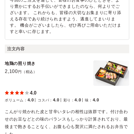
今回のご注文を通じて、皆様のお食事のひとときを、よ
り豊かにするお手伝いができましたのなら、何よりでご
ざいます。 これからも、皆様の大切なお集まりに寄り添
える存在であり続けられますよう、邁進してまいりま
す。 機会がございましたら、ぜひ再びご用命いただけま
すと幸いに存じます。
注文内容
地鶏の照り焼き
2,100
円（税込）
4.0
4.0
4.0
4.0
4.0
ボリューム
：
コスパ
：
彩り
：
味
：
こんがり焼かれた皮と甘辛いタレの相性は抜群です。付け合わ
せのお豆などとの味のバランスもしっかり計算されており、最
後まで飽きることなく、お腹も心も贅沢に満たされるお弁当で