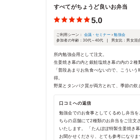
すべてがちょうど良いお弁当
5.0
ご利用シーン：
会議・セミナー
›
勉強会
参加者の年齢：
30代～40代
男女比：
男女混
所内勉強会用として注文。
生姜焼き幕の内と銀鮭塩焼き幕の内の２種
「普段あまりお魚食べないので、こういう
得。
野菜とタンパク質が両方とれて、季節の
口コミへの返信
勉強会でのお食事としてくるめし弁当を
ちらの店舗にて2種類のお弁当をご注文
いたします。 「たんぽぽ特製生姜焼き
お聞かせくださり、とても参考になりま