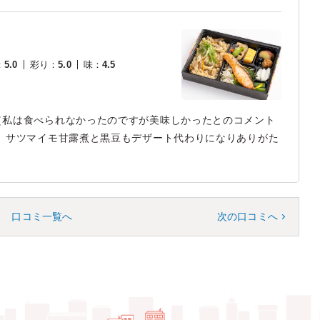
：
5.0
彩り
：
5.0
味
：
4.5
（私は食べられなかったのですが美味しかったとのコメント
。サツマイモ甘露煮と黒豆もデザート代わりになりありがた
口コミ一覧へ
次の口コミへ