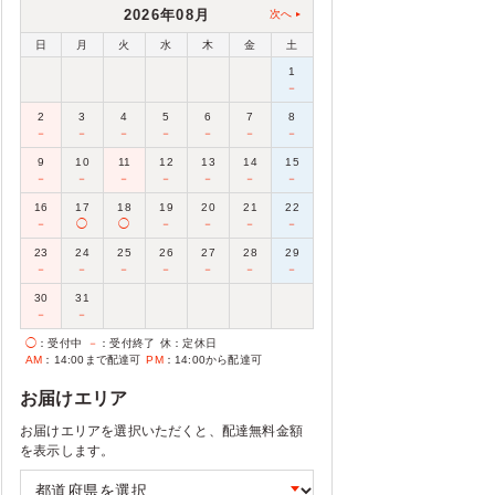
2026年08月
次へ
日
月
火
水
木
金
土
1
－
2
3
4
5
6
7
8
－
－
－
－
－
－
－
9
10
11
12
13
14
15
－
－
－
－
－
－
－
16
17
18
19
20
21
22
－
◯
◯
－
－
－
－
23
24
25
26
27
28
29
－
－
－
－
－
－
－
30
31
－
－
◯
：受付中
－
：受付終了
休
：定休日
AM
：14:00まで配達可
PM
：14:00から配達可
お届けエリア
お届けエリアを選択いただくと、配達無料金額
を表示します。