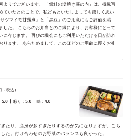
何よりでございます。 「銀鮭の塩焼き幕の内」は、掲載写
めていたとのことで、私どもといたしましても嬉しく思い
「サツマイモ甘露煮」と「黒豆」のご用意にもご評価を賜
ました。 こちらのお弁当とのご縁により、お客様にとって
いに存じます。 再びの機会にもご利用いただける日が訪れ
おります。 あらためまして、このほどのご用命に厚くお礼
円（税込）
：
5.0
彩り
：
5.0
味
：
4.0
すぎたり、脂身が多すぎたりするのが気になりますが、こち
ました。付け合わせのお野菜のバランスも良かった。