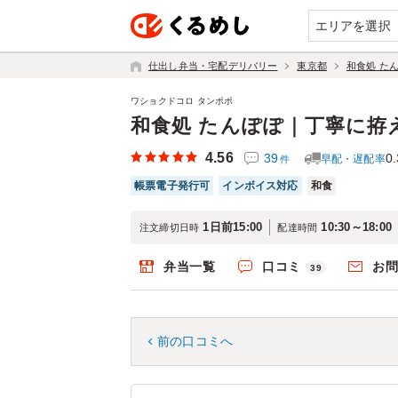
エリアを選択
仕出し弁当・宅配デリバリー
東京都
和食処 た
ワショクドコロ タンポポ
和食処 たんぽぽ｜丁寧に拵
4.56
39
0.
早配・遅配率
件
帳票電子発行可
インボイス対応
和食
1日前15:00
10:30～18:00
注文締切日時
配達時間
弁当一覧
口コミ
お
39
前の口コミへ