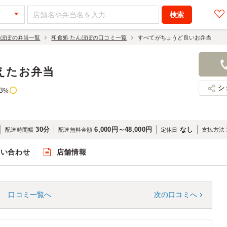
んぽぽの弁当一覧
和食処 たんぽぽの口コミ一覧
すべてがちょうど良いお弁当
えたお弁当
シ
3
%
30分
6,000円～48,000円
なし
配達時間幅
配達無料金額
定休日
支払方法
問い合わせ
店舗情報
口コミ一覧へ
次の口コミへ