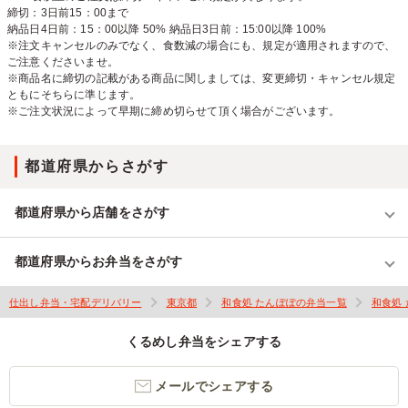
締切：3日前15：00まで
納品日4日前：15：00以降 50% 納品日3日前：15:00以降 100%
※注文キャンセルのみでなく、食数減の場合にも、規定が適用されますので、
ご注意くださいませ。
※商品名に締切の記載がある商品に関しましては、変更締切・キャンセル規定
ともにそちらに準じます。
※ご注文状況によって早期に締め切らせて頂く場合がございます。
都道府県からさがす
都道府県から店舗をさがす
都道府県からお弁当をさがす
仕出し弁当・宅配デリバリー
東京都
和食処 たんぽぽの弁当一覧
和食処
くるめし弁当をシェアする
メールでシェアする