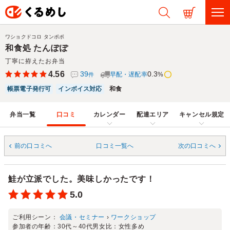
ワショクドコロ タンポポ
和食処 たんぽぽ
丁寧に拵えたお弁当
4.56
39
0.3
早配・遅配率
%
件
帳票電子発行可
インボイス対応
和食
弁当一覧
口コミ
カレンダー
配達エリア
キャンセル規定
前の口コミへ
口コミ一覧へ
次の口コミへ
鮭が立派でした。美味しかったです！
5.0
ご利用シーン：
会議・セミナー
›
ワークショップ
参加者の年齢：
30代～40代
男女比：
女性多め