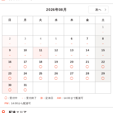
2026年08月
次へ
日
月
火
水
木
金
土
1
－
2
3
4
5
6
7
8
－
－
－
－
－
－
－
9
10
11
12
13
14
15
－
－
－
－
－
－
－
16
17
18
19
20
21
22
－
◯
◯
◯
◯
◯
◯
23
24
25
26
27
28
29
◯
◯
◯
◯
◯
◯
◯
30
31
◯
◯
◯
：受付中
－
：受付終了
休
：定休日
AM
：14:00まで配達可
PM
：14:00から配達可
配達エリア