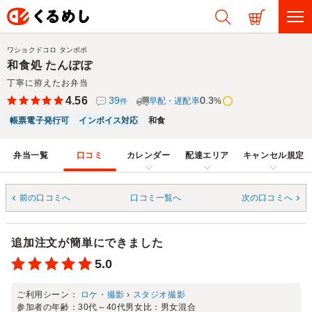
ワショクドコロ タンポポ
和食処 たんぽぽ
丁寧に拵えたお弁当
4.56
39
0.3
早配・遅配率
%
件
帳票電子発行可
インボイス対応
和食
弁当一覧
口コミ
カレンダー
配達エリア
キャンセル規定
前の口コミへ
口コミ一覧へ
次の口コミへ
追加注文が簡単にできました
5.0
ご利用シーン：
ロケ・撮影
›
スタジオ撮影
参加者の年齢：
30代～40代
男女比：
男女混合