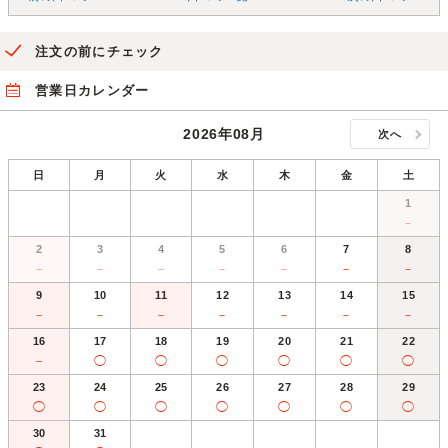
注文の前にチェック
営業日カレンダー
2026年08月
次へ
日
月
火
水
木
金
土
1
－
2
3
4
5
6
7
8
－
－
－
－
－
－
－
9
10
11
12
13
14
15
－
－
－
－
－
－
－
16
17
18
19
20
21
22
－
◯
◯
◯
◯
◯
◯
23
24
25
26
27
28
29
◯
◯
◯
◯
◯
◯
◯
30
31