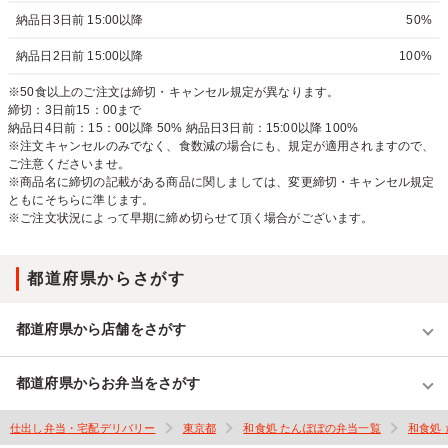
納品日3日前 15:00以降
50%
納品日2日前 15:00以降
100%
※50食以上のご注文は締切・キャンセル規定が異なります。
締切：3日前15：00まで
納品日4日前：15：00以降 50% 納品日3日前：15:00以降 100%
※注文キャンセルのみでなく、食数減の場合にも、規定が適用されますので、
ご注意くださいませ。
※商品名に締切の記載がある商品に関しましては、変更締切・キャンセル規定
ともにそちらに準じます。
※ご注文状況によって早期に締め切らせて頂く場合がございます。
都道府県からさがす
都道府県から店舗をさがす
都道府県からお弁当をさがす
仕出し弁当・宅配デリバリー
東京都
和食処 たんぽぽの弁当一覧
和食処