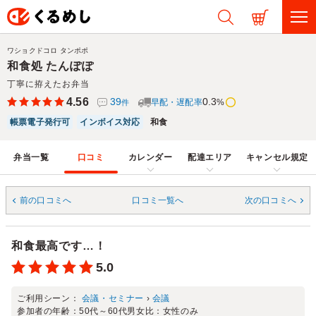
ワショクドコロ タンポポ
和食処 たんぽぽ
丁寧に拵えたお弁当
4.56
39
0.3
早配・遅配率
%
件
帳票電子発行可
インボイス対応
和食
弁当一覧
口コミ
カレンダー
配達エリア
キャンセル規定
前の口コミへ
口コミ一覧へ
次の口コミへ
和食最高です…！
5.0
ご利用シーン：
会議・セミナー
›
会議
参加者の年齢：
50代～60代
男女比：
女性のみ