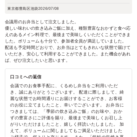
東京都豊島区池袋
2026/07/08
会議用のお弁当として注文しました。
優しい味わいの炊き込みご飯に加え、種類豊富なおかずと食べ応
えのあるメイン料理で、最後まで美味しくいただくことができま
した。ボリュームも十分で、参加者全員が満足していました。
配送も予定時間どおりで、お弁当はとてもきれいな状態で届けて
いただき、安心して利用することができました。また機会があれ
ば、ぜひ注文したいと思います。
口コミへの返信
会議でのお食事手配に、くるめし弁当をご利用いただ
き、誠にありがとうございます。 配達に際しまして、綺
麗な状態でお時間通りにお届けすることができ、お客様
のお役に立てましたこと、幸いでございます。 お弁当に
つきましては、「季節の炊き込みご飯」のお味や、おか
ずの豊富さにご評価を賜り、最後まで美味しくお召し上
がりいただけましたこと、嬉しく拝読いたしました。 加
えて、ボリュームに関しましてもご満足いただけました