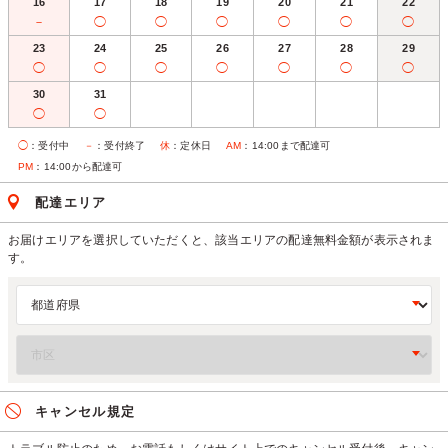
16
17
18
19
20
21
22
－
◯
◯
◯
◯
◯
◯
23
24
25
26
27
28
29
◯
◯
◯
◯
◯
◯
◯
30
31
◯
◯
◯
：受付中
－
：受付終了
休
：定休日
AM
：14:00まで配達可
PM
：14:00から配達可
配達エリア
お届けエリアを選択していただくと、該当エリアの配達無料金額が表示されま
す。
キャンセル規定