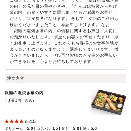
ご様子で、何よりと存じます。 また、「銀鮭の塩焼き幕
の内」の見た目の華やかさや、「たんぽぽ特製からあげ
幕の内」の食べやすさに関しましてもご感想をお寄せく
ださり、大変参考になります。 そして、次回のご利用も
検討くださいましたこと、感謝申し上げます。 なお、
「銀鮭の塩焼き幕の内」の価格に関するお声は、大切に
お預かりいたします。 貴重な内容をお寄せくださり、厚
くお礼申し上げます。 これからもお客様のお食事体験が
より良いものとなりますよう、邁進してまいります。 機
会がございましたら、ぜひ再び皆様のお食事のお手伝い
ができる日を、心よりお待ちしております。
注文内容
銀鮭の塩焼き幕の内
1,080
円（税込）
4.5
5.0
4.5
5.0
5.0
ボリューム
：
コスパ
：
彩り
：
味
：