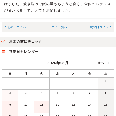
けました。炊き込みご飯の量もちょうど良く、全体のバランス
が良いお弁当で、とても満足しました。
前の口コミへ
口コミ一覧へ
次の口コミへ
注文の前にチェック
営業日カレンダー
2026年08月
次へ
日
月
火
水
木
金
土
1
－
2
3
4
5
6
7
8
－
－
－
－
－
－
－
9
10
11
12
13
14
15
－
－
－
－
－
－
－