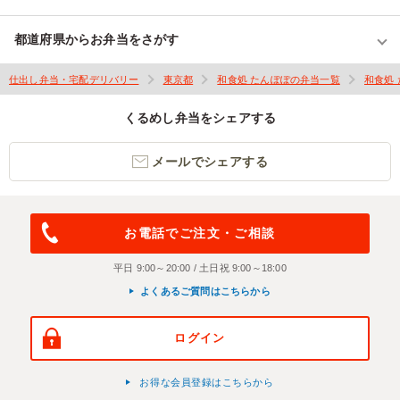
都道府県からお弁当をさがす
仕出し弁当・宅配デリバリー
東京都
和食処 たんぽぽの弁当一覧
和食処
くるめし弁当をシェアする
メールでシェアする
お電話でご注文・ご相談
平日 9:00～20:00 / 土日祝 9:00～18:00
よくあるご質問はこちらから
ログイン
お得な会員登録はこちらから