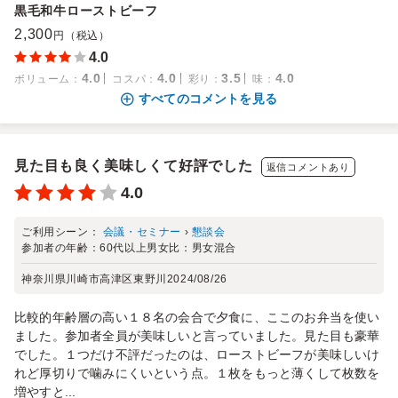
黒毛和牛ローストビーフ
2,300
円（税込）
4.0
4.0
4.0
3.5
4.0
ボリューム
：
コスパ
：
彩り
：
味
：
すべてのコメントを見る
見た目も良く美味しくて好評でした
返信コメントあり
4.0
ご利用シーン：
会議・セミナー
›
懇談会
参加者の年齢：
60代以上
男女比：
男女混合
神奈川県川崎市高津区東野川
2024/08/26
比較的年齢層の高い１８名の会合で夕食に、ここのお弁当を使い
ました。参加者全員が美味しいと言っていました。見た目も豪華
でした。１つだけ不評だったのは、ローストビーフが美味しいけ
れど厚切りで噛みにくいという点。１枚をもっと薄くして枚数を
増やすと...