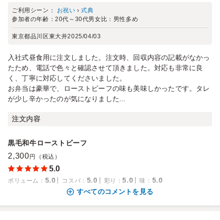
ご利用シーン：
お祝い
›
式典
参加者の年齢：
20代～30代
男女比：
男性多め
東京都品川区東大井
2025/04/03
入社式昼食用に注文しました。注文時、回収内容の記載がなかっ
たため、電話で色々と確認させて頂きました。対応も非常に良
く、丁寧に対応してくださいました。
お弁当は豪華で、ローストビーフの味も美味しかったです。タレ
が少し辛かったのが気になりました...
注文内容
黒毛和牛ローストビーフ
2,300
円（税込）
5.0
5.0
5.0
5.0
5.0
ボリューム
：
コスパ
：
彩り
：
味
：
すべてのコメントを見る