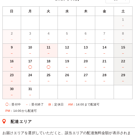
日
月
火
水
木
金
土
1
－
2
3
4
5
6
7
8
－
－
－
－
－
－
－
9
10
11
12
13
14
15
－
－
－
－
－
－
－
16
17
18
19
20
21
22
－
◯
◯
－
－
－
－
23
24
25
26
27
28
29
－
－
－
－
－
－
－
30
31
－
－
◯
：受付中
－
：受付終了
休
：定休日
AM
：14:00まで配達可
PM
：14:00から配達可
配達エリア
お届けエリアを選択していただくと、該当エリアの配達無料金額が表示されま