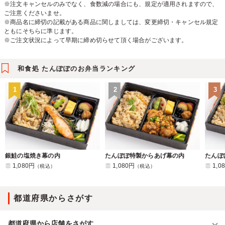
※注文キャンセルのみでなく、食数減の場合にも、規定が適用されますので、
ご注意くださいませ。
※商品名に締切の記載がある商品に関しましては、変更締切・キャンセル規定
ともにそちらに準じます。
※ご注文状況によって早期に締め切らせて頂く場合がございます。
和食処 たんぽぽのお弁当ランキング
1
2
3
銀鮭の塩焼き幕の内
たんぽぽ特製からあげ幕の内
たんぽ
1,080円
1,080円
1,0
（税込）
（税込）
都道府県からさがす
都道府県から店舗をさがす