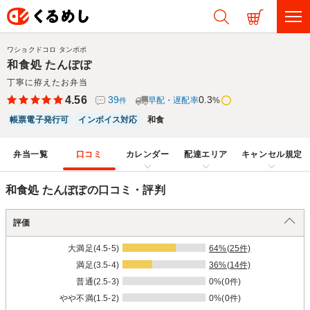
ワショクドコロ タンポポ
和食処 たんぽぽ
丁寧に拵えたお弁当
4.56
39
0.3
早配・遅配率
%
件
帳票電子発行可
インボイス対応
和食
弁当一覧
口コミ
カレンダー
配達エリア
キャンセル規定
和食処 たんぽぽの口コミ・評判
評価
大満足(4.5-5)
64%(25件)
満足(3.5-4)
36%(14件)
普通(2.5-3)
0%(0件)
やや不満(1.5-2)
0%(0件)