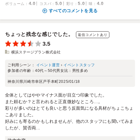
4.0
5.0
5.0
4.0
ボリューム
：
コスパ
：
彩り
：
味
：
すべてのコメントを見る
ちょっと残念な感じでした。
返信コメントあり
3.5
横浜ステージプラン株式会社
ご利用シーン：
イベント運営
›
イベントスタッフ
参加者の年齢：
40代～50代
男女比：
男性多め
神奈川県川崎市幸区戸手本町
2025/01/18
全体としてはややマイナス面が目立つ印象でした。
また頼むか？と言われると正直微妙なところ…。
彩りが多いのはとても良いと思う反面気になる具材がちょこちょ
こありました。
好みにも寄るのかもしれませんが、他のスタッフにも聞いてみま
したが、賛否両...