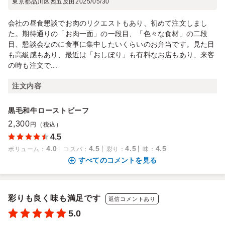
東京都品川区西五反田
2025/05/30
会社の昼食懇談でお肉のリクエストもあり、初めて注文しまし
た。期待通りの「お肉一面」の一段目、「色々な食材」の二段
目、懇談会なのに食事に集中したいくらいのお弁当です。見た目
も高級感もあり、最近は「おしぼり」も有料なお店もあり、来客
の時も注文で...
注文内容
黒毛和牛ローストビーフ
2,300
円（税込）
4.5
4.0
4.5
4.5
4.5
ボリューム
：
コスパ
：
彩り
：
味
：
すべてのコメントを見る
彩りも良く味も満足です
返信コメントあり
5.0