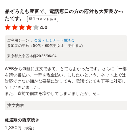
品ぞろえも豊富で、電話窓口の方の応対も大変良かっ
たです。
返信コメントあり
4.0
ご利用シーン：
会議・セミナー
›
懇談会
参加者の年齢：
50代～60代
男女比：
男性多め
東京都文京区本郷
2026/06/04
WEBから気軽に注文できて、とてもよかったです。さらに「一部
を請求書払い、一部を現金払い」にしたいという、ネット上では
対応できない細かな要望に対しても、電話でとても丁寧に対応し
てくださいました。
また、直前で個数を増やしてしまいましたが、そ...
注文内容
厳選鶏の西京焼き
1,380
円（税込）