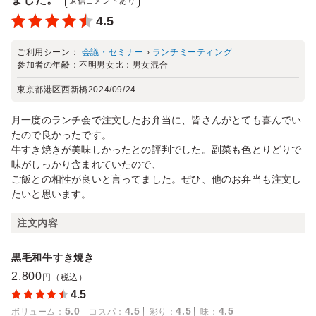
返信コメントあり
4.5
ご利用シーン：
会議・セミナー
›
ランチミーティング
参加者の年齢：
不明
男女比：
男女混合
東京都港区西新橋
2024/09/24
月一度のランチ会で注文したお弁当に、皆さんがとても喜んでい
たので良かったです。
牛すき焼きが美味しかったとの評判でした。副菜も色とりどりで
味がしっかり含まれていたので、
ご飯との相性が良いと言ってました。ぜひ、他のお弁当も注文し
たいと思います。
注文内容
黒毛和牛すき焼き
2,800
円（税込）
4.5
5.0
4.5
4.5
4.5
ボリューム
：
コスパ
：
彩り
：
味
：