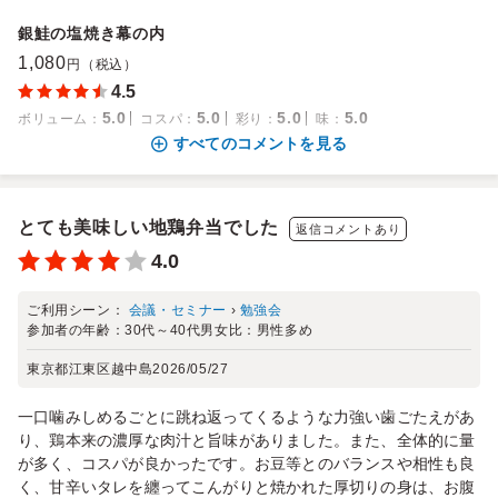
銀鮭の塩焼き幕の内
1,080
円（税込）
4.5
5.0
5.0
5.0
5.0
ボリューム
：
コスパ
：
彩り
：
味
：
すべてのコメントを見る
とても美味しい地鶏弁当でした
返信コメントあり
4.0
ご利用シーン：
会議・セミナー
›
勉強会
参加者の年齢：
30代～40代
男女比：
男性多め
東京都江東区越中島
2026/05/27
一口噛みしめるごとに跳ね返ってくるような力強い歯ごたえがあ
り、鶏本来の濃厚な肉汁と旨味がありました。また、全体的に量
が多く、コスパが良かったです。お豆等とのバランスや相性も良
く、甘辛いタレを纏ってこんがりと焼かれた厚切りの身は、お腹