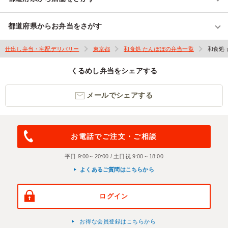
都道府県からお弁当をさがす
仕出し弁当・宅配デリバリー
東京都
和食処 たんぽぽの弁当一覧
和食処
くるめし弁当をシェアする
メールでシェアする
お電話でご注文・ご相談
平日 9:00～20:00 / 土日祝 9:00～18:00
よくあるご質問はこちらから
ログイン
お得な会員登録はこちらから