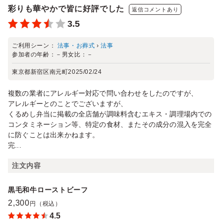
彩りも華やかで皆に好評でした
返信コメントあり
3.5
ご利用シーン：
法事・お葬式
›
法事
参加者の年齢：
－
男女比：
－
東京都新宿区南元町
2025/02/24
複数の業者にアレルギー対応で問い合わせをしたのですが、
アレルギーとのことでございますが、
くるめし弁当に掲載の全店舗が調味料含むエキス・調理場内での
コンタミネーション等、特定の食材、またその成分の混入を完全
に防ぐことは出来かねます。
完...
注文内容
黒毛和牛ローストビーフ
2,300
円（税込）
4.5