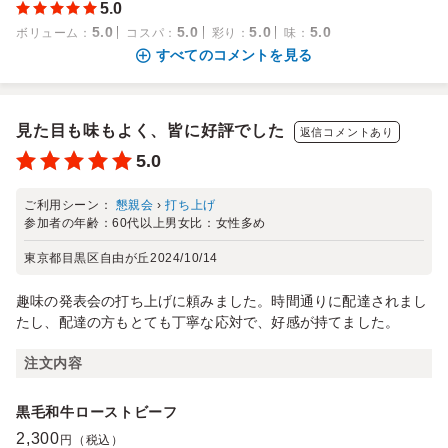
5.0
5.0
5.0
5.0
5.0
ボリューム
：
コスパ
：
彩り
：
味
：
すべてのコメントを見る
見た目も味もよく、皆に好評でした
返信コメントあり
5.0
ご利用シーン：
懇親会
›
打ち上げ
参加者の年齢：
60代以上
男女比：
女性多め
東京都目黒区自由が丘
2024/10/14
趣味の発表会の打ち上げに頼みました。時間通りに配達されまし
たし、配達の方もとても丁寧な応対で、好感が持てました。
注文内容
黒毛和牛ローストビーフ
2,300
円（税込）