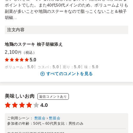
ポイントでした。また40代50代メインのため、ボリュームよりも
副菜が多いことや地鶏のステーキなので脂っこくないこと＆柚子
胡椒...
注文内容
地鶏のステーキ 柚子胡椒添え
2,100
円（税込）
5.0
5.0
5.0
5.0
5.0
ボリューム
：
コスパ
：
彩り
：
味
：
すべてのコメントを見る
美味しいお肉
返信コメントあり
4.0
ご利用シーン：
懇親会
›
懇親会
参加者の年齢：
50代～60代
男女比：
男性のみ