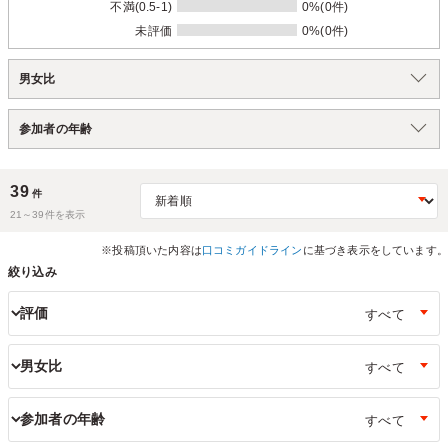
不満(0.5-1)
0%(0件)
未評価
0%(0件)
男女比
参加者の年齢
39
件
21～
39
件を表示
※投稿頂いた内容は
口コミガイドライン
に基づき表示をしています。
絞り込み
評価
男女比
参加者の年齢