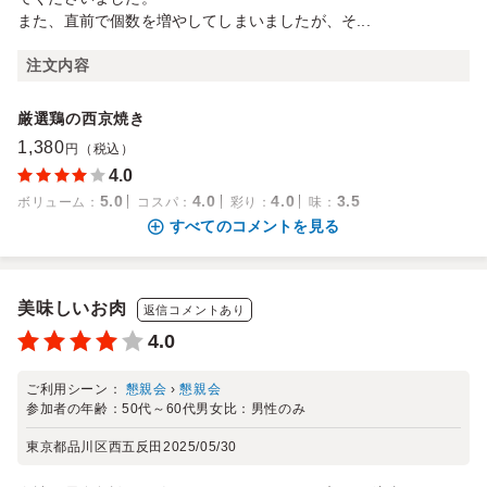
また、直前で個数を増やしてしまいましたが、そ...
注文内容
厳選鶏の西京焼き
1,380
円（税込）
4.0
5.0
4.0
4.0
3.5
ボリューム
：
コスパ
：
彩り
：
味
：
すべてのコメントを見る
美味しいお肉
返信コメントあり
4.0
ご利用シーン：
懇親会
›
懇親会
参加者の年齢：
50代～60代
男女比：
男性のみ
東京都品川区西五反田
2025/05/30