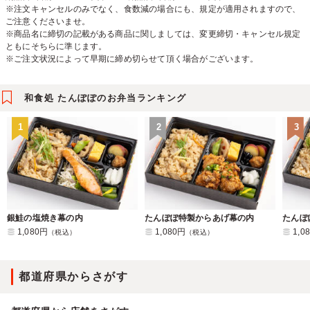
※注文キャンセルのみでなく、食数減の場合にも、規定が適用されますので、
ご注意くださいませ。
※商品名に締切の記載がある商品に関しましては、変更締切・キャンセル規定
ともにそちらに準じます。
※ご注文状況によって早期に締め切らせて頂く場合がございます。
和食処 たんぽぽのお弁当ランキング
1
2
3
銀鮭の塩焼き幕の内
たんぽぽ特製からあげ幕の内
たんぽ
1,080円
1,080円
1,0
（税込）
（税込）
都道府県からさがす