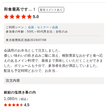
和食最高です…！
返信コメントあり
5.0
ご利用シーン：
会議・セミナー
›
会議
参加者の年齢：
50代～60代
男女比：
女性のみ
東京都豊島区池袋
2026/07/08
会議用のお弁当として注文しました。
優しい味わいの炊き込みご飯に加え、種類豊富なおかずと食べ応
えのあるメイン料理で、最後まで美味しくいただくことができま
した。ボリュームも十分で、参加者全員が満足していました。
配送も予定時間どおりで、お弁当...
注文内容
銀鮭の塩焼き幕の内
1,080
円（税込）
4.5