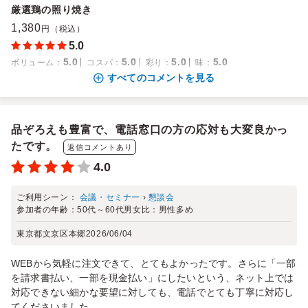
厳選鶏の照り焼き
1,380
円（税込）
5.0
5.0
5.0
5.0
5.0
ボリューム
：
コスパ
：
彩り
：
味
：
すべてのコメントを見る
品ぞろえも豊富で、電話窓口の方の応対も大変良かっ
たです。
返信コメントあり
4.0
ご利用シーン：
会議・セミナー
›
懇談会
参加者の年齢：
50代～60代
男女比：
男性多め
東京都文京区本郷
2026/06/04
WEBから気軽に注文できて、とてもよかったです。さらに「一部
を請求書払い、一部を現金払い」にしたいという、ネット上では
対応できない細かな要望に対しても、電話でとても丁寧に対応し
てくださいました。