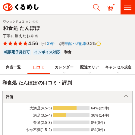
ワショクドコロ タンポポ
和食処 たんぽぽ
丁寧に拵えたお弁当
4.56
39
0.3
早配・遅配率
%
件
帳票電子発行可
インボイス対応
和食
弁当一覧
口コミ
カレンダー
配達エリア
キャンセル規定
和食処 たんぽぽの口コミ・評判
評価
大満足(4.5-5)
64%(25件)
満足(3.5-4)
36%(14件)
普通(2.5-3)
0%(0件)
やや不満(1.5-2)
0%(0件)