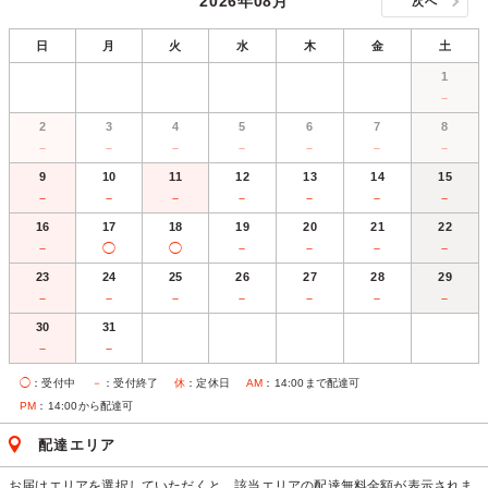
2026年08月
次へ
日
月
火
水
木
金
土
1
－
2
3
4
5
6
7
8
－
－
－
－
－
－
－
9
10
11
12
13
14
15
－
－
－
－
－
－
－
16
17
18
19
20
21
22
－
◯
◯
－
－
－
－
23
24
25
26
27
28
29
－
－
－
－
－
－
－
30
31
－
－
◯
：受付中
－
：受付終了
休
：定休日
AM
：14:00まで配達可
PM
：14:00から配達可
配達エリア
お届けエリアを選択していただくと、該当エリアの配達無料金額が表示されま