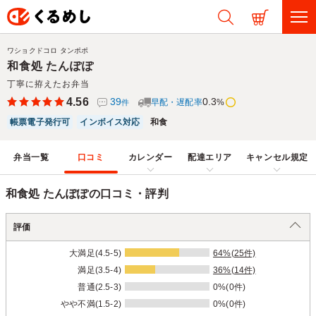
ワショクドコロ タンポポ
和食処 たんぽぽ
丁寧に拵えたお弁当
4.56
39
0.3
早配・遅配率
%
件
帳票電子発行可
インボイス対応
和食
弁当一覧
口コミ
カレンダー
配達エリア
キャンセル規定
和食処 たんぽぽの口コミ・評判
評価
大満足(4.5-5)
64%(25件)
満足(3.5-4)
36%(14件)
普通(2.5-3)
0%(0件)
やや不満(1.5-2)
0%(0件)