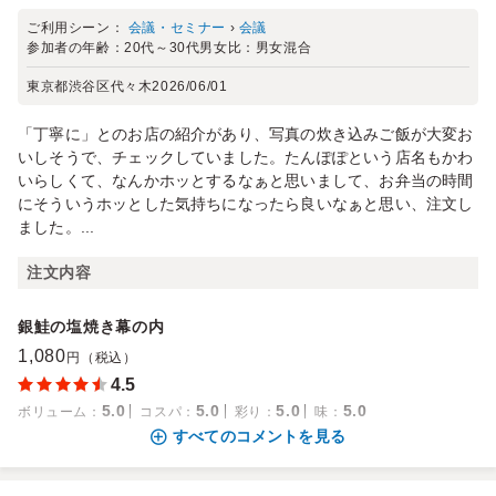
ご利用シーン：
会議・セミナー
›
会議
参加者の年齢：
20代～30代
男女比：
男女混合
東京都渋谷区代々木
2026/06/01
「丁寧に」とのお店の紹介があり、写真の炊き込みご飯が大変お
いしそうで、チェックしていました。たんぽぽという店名もかわ
いらしくて、なんかホッとするなぁと思いまして、お弁当の時間
にそういうホッとした気持ちになったら良いなぁと思い、注文し
ました。...
注文内容
銀鮭の塩焼き幕の内
1,080
円（税込）
4.5
5.0
5.0
5.0
5.0
ボリューム
：
コスパ
：
彩り
：
味
：
すべてのコメントを見る