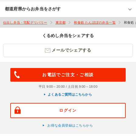
都道府県からお弁当をさがす
仕出し弁当・宅配デリバリー
東京都
和食処 たんぽぽの弁当一覧
和食処
くるめし弁当をシェアする
メールでシェアする
お電話でご注文・ご相談
平日 9:00～20:00 / 土日祝 9:00～18:00
よくあるご質問はこちらから
ログイン
お得な会員登録はこちらから