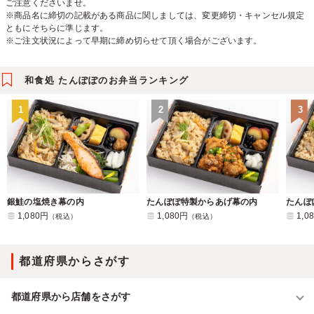
ご注意くださいませ。
※商品名に締切の記載がある商品に関しましては、変更締切・キャンセル規定
ともにそちらに準じます。
※ご注文状況によって早期に締め切らせて頂く場合がございます。
和食処 たんぽぽのお弁当ランキング
1
2
3
銀鮭の塩焼き幕の内
たんぽぽ特製からあげ幕の内
たんぽ
1,080円
1,080円
1,0
（税込）
（税込）
都道府県からさがす
都道府県から店舗をさがす