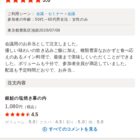
5.0
ご利用シーン：
会議・セミナー
›
会議
参加者の年齢：
50代～60代
男女比：
女性のみ
東京都豊島区池袋
2026/07/08
会議用のお弁当として注文しました。
優しい味わいの炊き込みご飯に加え、種類豊富なおかずと食べ応
えのあるメイン料理で、最後まで美味しくいただくことができま
した。ボリュームも十分で、参加者全員が満足していました。
配送も予定時間どおりで、お弁当...
注文内容
銀鮭の塩焼き幕の内
1,080
円（税込）
4.5
5.0
4.5
5.0
5.0
ボリューム
：
コスパ
：
彩り
：
味
：
すべてのコメントを見る