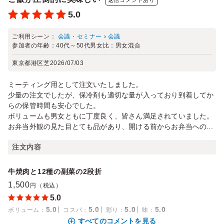
5.0
ご利用シーン：
会議・セミナー
›
会議
参加者の年齢：
40代～50代
男女比：
男女混合
東京都港区芝
2026/07/03
ミーティング用として注文いたしました。
少量の注文でしたが、保冷剤も適切な量が入っており到着してか
らの保管時間も安心でした。
ボリュームも男女ともに丁度良く、皆さん満足されていました。
お弁当外観の見た目とても品があり、開ける前からお弁当への...
注文内容
牛焼肉と12種の副菜の2段折
1,500
円（税込）
5.0
5.0
5.0
5.0
5.0
ボリューム
：
コスパ
：
彩り
：
味
：
すべてのコメントを見る