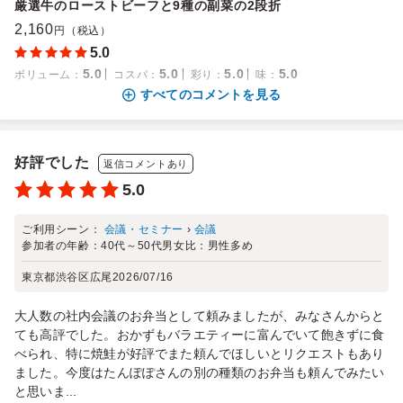
厳選牛のローストビーフと9種の副菜の2段折
2,160
円（税込）
5.0
5.0
5.0
5.0
5.0
ボリューム
：
コスパ
：
彩り
：
味
：
すべてのコメントを見る
好評でした
返信コメントあり
5.0
ご利用シーン：
会議・セミナー
›
会議
参加者の年齢：
40代～50代
男女比：
男性多め
東京都渋谷区広尾
2026/07/16
大人数の社内会議のお弁当として頼みましたが、みなさんからと
ても高評でした。おかずもバラエティーに富んでいて飽きずに食
べられ、特に焼鮭が好評でまた頼んでほしいとリクエストもあり
ました。今度はたんぽぽさんの別の種類のお弁当も頼んでみたい
と思いま...