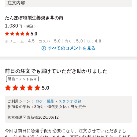
注文内容
たんぽぽ特製生姜焼き幕の内
1,080
円（税込）
5.0
4.5
5.0
5.0
4.0
ボリューム
：
コスパ
：
彩り
：
味
：
すべてのコメントを見る
前日の注文でも届けていただき助かりました
返信コメントあり
5.0
ご利用シーン：
ロケ・撮影
›
スタジオ収録
参加者の年齢：
30代～40代
男女比：
男女混合
東京都港区西新橋
2026/06/12
今回は前日に急遽手配が必要になり、注文させていただきまし