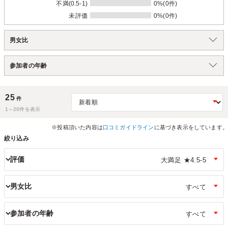
不満(0.5-1)
0%(0件)
未評価
0%(0件)
男女比
参加者の年齢
25
件
1～
20
件を表示
※投稿頂いた内容は
口コミガイドライン
に基づき表示をしています。
絞り込み
評価
男女比
参加者の年齢