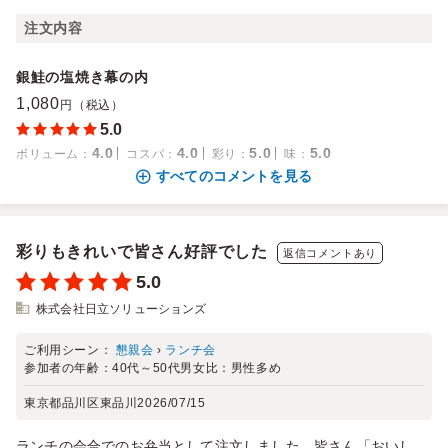
注文内容
銀鮭の塩焼き幕の内
1,080
円（税込）
5.0
4.0
4.0
5.0
5.0
ボリューム
：
コスパ
：
彩り
：
味
：
すべてのコメントを見る
彩りもきれいで皆さん好評でした
返信コメントあり
5.0
株式会社日立ソリューションズ
ご利用シーン：
懇親会
›
ランチ会
参加者の年齢：
40代～50代
男女比：
男性多め
東京都品川区東品川
2026/07/15
ランチの会合でのお弁当として注文しました。皆さん「おいし