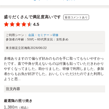
盛りだくさんで満足度高いです
返信コメントあり
4.5
ご利用シーン：
会議・セミナー
›
研修
参加者の年齢：
50代～60代
男女比：
女性多め
東京都足立区梅島
2026/06/22
多種ありますので偏らず好みのものを手に取ってもらいやすかっ
たです。蓋で中身が見えないものは付箋も貼っていただきわかり
やすくなってました。助かりました。研修で利用しました、参加
者からもお魚が好評でした。おいしくいただけたのでまた利用し
ようと思...
注文内容
厳選鶏の照り焼き
1,380
円（税込）