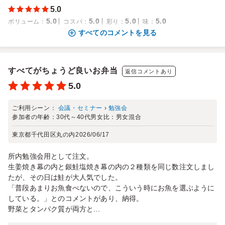
5.0
5.0
5.0
5.0
5.0
ボリューム
：
コスパ
：
彩り
：
味
：
すべてのコメントを見る
すべてがちょうど良いお弁当
返信コメントあり
5.0
ご利用シーン：
会議・セミナー
›
勉強会
参加者の年齢：
30代～40代
男女比：
男女混合
東京都千代田区丸の内
2026/06/17
所内勉強会用として注文。
生姜焼き幕の内と銀鮭塩焼き幕の内の２種類を同じ数注文しまし
たが、その日は鮭が大人気でした。
「普段あまりお魚食べないので、こういう時にお魚を選ぶように
している。」とのコメントがあり、納得。
野菜とタンパク質が両方と...