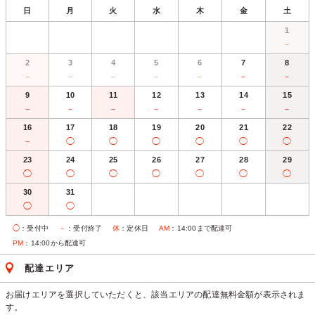
日
月
火
水
木
金
土
1
－
2
3
4
5
6
7
8
－
－
－
－
－
－
－
9
10
11
12
13
14
15
－
－
－
－
－
－
－
16
17
18
19
20
21
22
－
◯
◯
◯
◯
◯
◯
23
24
25
26
27
28
29
◯
◯
◯
◯
◯
◯
◯
30
31
◯
◯
◯
：受付中
－
：受付終了
休
：定休日
AM
：14:00まで配達可
PM
：14:00から配達可
配達エリア
お届けエリアを選択していただくと、該当エリアの配達無料金額が表示されま
す。