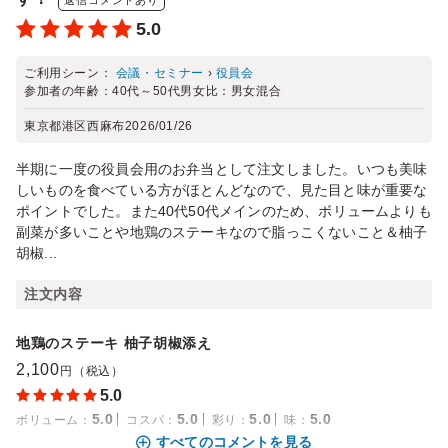
5.0
ご利用シーン：
会議・セミナー
›
役員会
参加者の年齢：
40代～50代
男女比：
男女混合
東京都港区西麻布
2026/01/26
半期に一度の役員会用のお弁当として注文しました。いつも美味
しいものを食べている方がほとんどなので、見た目と味が重要な
ポイントでした。また40代50代メインのため、ボリュームよりも
副菜が多いことや地鶏のステーキなので脂っこくないこと＆柚子
胡椒...
注文内容
地鶏のステーキ 柚子胡椒添え
2,100
円（税込）
5.0
5.0
5.0
5.0
5.0
ボリューム
：
コスパ
：
彩り
：
味
：
すべてのコメントを見る