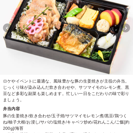
ロケやイベントに最適な、風味豊かな豚の生姜焼きが主役の弁当。
じっくり味が染み込んだ炊き合わせや、サツマイモのレモン煮、黒
豆など多彩な副菜も楽しめます。忙しい一日をこだわりの味で彩り
ましょう。
弁当内容
豚の生姜焼き/炊き合わせ/玉子焼/サツマイモレモン煮/黒豆/鶏つく
ね/柚子大根/お浸し/サバの塩焼き/キャベツ炒め/花れんこん/ご飯[約
200g]/海苔