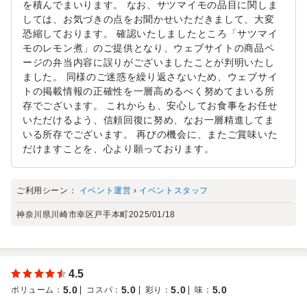
を積んでまいります。 なお、サツマイモの品目に関しま
しては、お気づきの点をお聞かせいただきまして、大変
恐縮しております。 確認いたしましたところ「サツマイ
モのレモン煮」のご提供となり、ウェブサイトの商品ペ
ージの弁当内容に誤りがございましたことが判明いたし
ました。 同様のご迷惑を繰り返さないため、ウェブサイ
トの掲載情報の正確性を一層高めるべく努めてまいる所
存でございます。 これからも、安心してお食事をお任せ
いただけるよう、信頼回復に努め、なお一層精進してま
いる所存でございます。 再びの機会に、またご賞味いた
だけますことを、心より願っております。
ご利用シーン：
イベント運営
›
イベントスタッフ
神奈川県川崎市幸区戸手本町
2025/01/18
4.5
5.0
5.0
5.0
5.0
ボリューム
：
コスパ
：
彩り
：
味
：