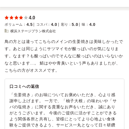
4.0
4.5
4.0
5.0
4.0
ボリューム
：
コスパ
：
彩り
：
味
：
横浜ステージプラン株式会社
鳥の方とは違ってこちらのメインの生姜焼きは美味しかったで
す。あとは同じようにサツマイモが酸っぱいのが気になりま
す。なます？も酸っぱいのでそんなに酸っぱいのはいらないか
なと思います…。 鯖はやや青臭いという声もありましたが、
こちらの方がオススメです。
口コミへの返信
「生姜焼き」のお味についてお褒めいただき、心より感
謝申し上げます。 一方で、「柚子大根」の味わいや「サ
バの塩焼き」に関する貴重なお声をいただき、誠にあり
がとうございます。 今後のご提供に活かすことができる
よう関係各所と共有し、皆様にとってより心地よい食体
験をご提供できるよう、サービス一丸となって日々研鑽