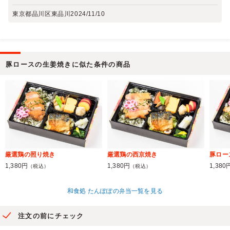
東京都品川区東品川
2024/11/10
豚ロースの生姜焼きに似た条件の商品
厳選鶏の照り焼き
厳選鶏の西京焼き
豚ロー
1,380円
1,380円
1,380
（税込）
（税込）
和食処 たんぽぽの弁当一覧を見る
注文の前にチェック