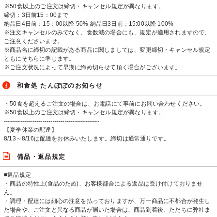
※50食以上のご注文は締切・キャンセル規定が異なります。
締切：3日前15：00まで
納品日4日前：15：00以降 50% 納品日3日前：15:00以降 100%
※注文キャンセルのみでなく、食数減の場合にも、規定が適用されますので、
ご注意くださいませ。
※商品名に締切の記載がある商品に関しましては、変更締切・キャンセル規定
ともにそちらに準じます。
※ご注文状況によって早期に締め切らせて頂く場合がございます。
和食処 たんぽぽのお知らせ
・50食を超えるご注文の場合は、お電話にて事前にお問い合わせください。
※50食以上のご注文は締切・キャンセル規定が異なります。
-----------------------------------------------
【夏季休業の配達】
8/13～8/16は配達をお休みいたします。締切は通常通りです。
備品・返品規定
■返品規定
・商品の特性上(食品のため)、お客様都合による返品は受け付けておりませ
ん。
・調理・配達には細心の注意を払っておりますが、万一商品に不都合が発生し
た場合や、ご注文と異なる商品が届いた場合は、商品到着後、ただちに弊社ま