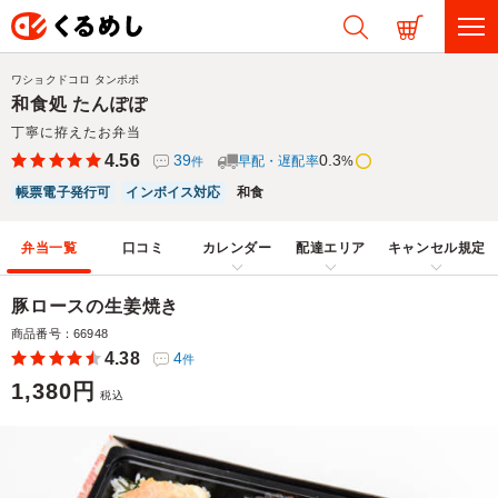
ワショクドコロ タンポポ
和食処 たんぽぽ
丁寧に拵えたお弁当
4.56
39
0.3
早配・遅配率
%
件
帳票電子発行可
インボイス対応
和食
弁当一覧
口コミ
カレンダー
配達エリア
キャンセル規定
豚ロースの生姜焼き
商品番号：66948
4.38
4
件
1,380円
税込