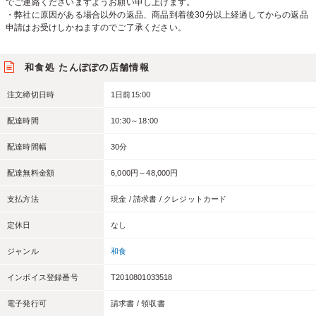
でご連絡くださいますようお願い申し上げます。
・弊社に原因がある場合以外の返品、商品到着後30分以上経過してからの返品
申請はお受けしかねますのでご了承ください。
和食処 たんぽぽの店舗情報
注文締切日時
1日前15:00
配達時間
10:30～18:00
配達時間幅
30分
配達無料金額
6,000円～48,000円
支払方法
現金 / 請求書 / クレジットカード
定休日
なし
ジャンル
和食
インボイス登録番号
T2010801033518
電子発行可
請求書 / 領収書