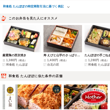
和食処 たんぽぽの特定商取引法に基づく表記
このお弁当を見た人にオススメ
厳選鶏の西京焼き
寿 えびと山芋のさっぱり炒め
1,380円
1,400円
1,280円
（税込）
（税込）
（税込）
和食処 たんぽぽ
台北の匠
和食処 たんぽぽ
和食処 たんぽぽに似た条件の店舗