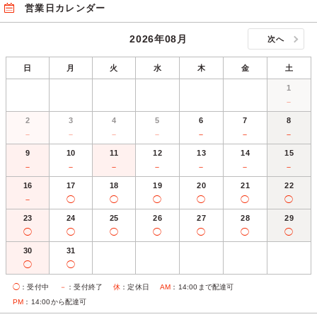
営業日カレンダー
2026年08月
次へ
日
月
火
水
木
金
土
1
－
2
3
4
5
6
7
8
－
－
－
－
－
－
－
9
10
11
12
13
14
15
－
－
－
－
－
－
－
16
17
18
19
20
21
22
－
◯
◯
◯
◯
◯
◯
23
24
25
26
27
28
29
◯
◯
◯
◯
◯
◯
◯
30
31
◯
◯
◯
：受付中
－
：受付終了
休
：定休日
AM
：14:00まで配達可
PM
：14:00から配達可