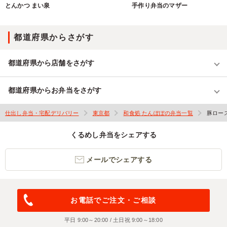
とんかつ まい泉
手作り弁当のマザー
都道府県からさがす
都道府県から店舗をさがす
都道府県からお弁当をさがす
仕出し弁当・宅配デリバリー
東京都
和食処 たんぽぽの弁当一覧
豚ロー
くるめし弁当をシェアする
メールでシェアする
お電話でご注文・ご相談
平日 9:00～20:00 / 土日祝 9:00～18:00