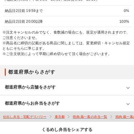
納品日2日前 19:59まで
0%
納品日2日前 20:00以降
100%
※注文キャンセルのみでなく、食数減の場合にも、規定が適用されますので、
ご注意くださいませ。
※商品名に締切の記載がある商品に関しましては、変更締切・キャンセル規定
ともにそちらに準じます。
※ご注文状況によって早期に締め切らせて頂く場合がございます。
都道府県からさがす
都道府県から店舗をさがす
都道府県からお弁当をさがす
仕出し弁当・宅配デリバリー
東京都
焼肉 蔵一幕の弁当一覧
焼肉 蔵一
くるめし弁当をシェアする