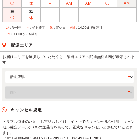
◯
休
－
AM
AM
◯
AM
30
31
◯
休
◯
：受付中
－
：受付終了
休
：定休日
AM
：14:00まで配達可
PM
：14:00から配達可
配達エリア
お届けエリアを選択していただくと、該当エリアの配達無料金額が表示されま
す。
キャンセル規定
トラブル防止のため、お電話もしくはサイト上でのキャンセル受付後、キャン
セル確定メール(FAX)の送受信をもって、正式なキャンセルとさせていただき
ます。
（電話受付時間：平日 9:00～20:00 / 土日祝 9:00～18:00）