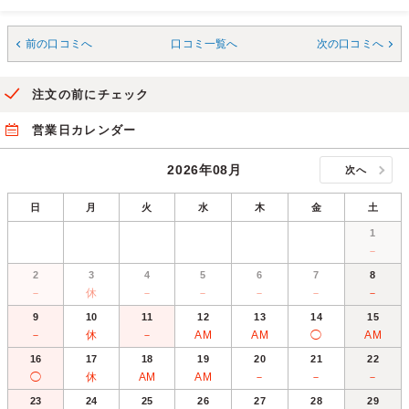
前の口コミへ
口コミ一覧へ
次の口コミへ
注文の前にチェック
営業日カレンダー
2026年08月
次へ
日
月
火
水
木
金
土
1
－
2
3
4
5
6
7
8
－
休
－
－
－
－
－
9
10
11
12
13
14
15
－
休
－
AM
AM
◯
AM
16
17
18
19
20
21
22
◯
休
AM
AM
－
－
－
23
24
25
26
27
28
29