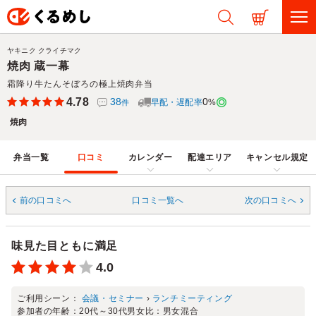
ヤキニク クライチマク
焼肉 蔵一幕
霜降り牛たんそぼろの極上焼肉弁当
4.78
38
0
早配・遅配率
%
件
焼肉
弁当一覧
口コミ
カレンダー
配達エリア
キャンセル規定
前の口コミへ
口コミ一覧へ
次の口コミへ
味見た目ともに満足
4.0
ご利用シーン：
会議・セミナー
›
ランチミーティング
参加者の年齢：
20代～30代
男女比：
男女混合