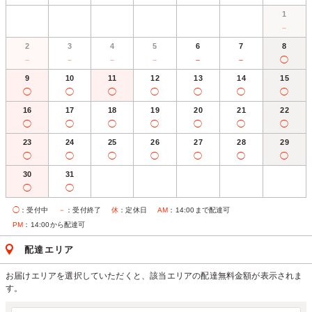
1
－
2
3
4
5
6
7
8
－
－
－
－
－
－
◯
9
10
11
12
13
14
15
◯
◯
◯
◯
◯
◯
◯
16
17
18
19
20
21
22
◯
◯
◯
◯
◯
◯
◯
23
24
25
26
27
28
29
◯
◯
◯
◯
◯
◯
◯
30
31
◯
◯
◯
：受付中
－
：受付終了
休
：定休日
AM
：14:00まで配達可
PM
：14:00から配達可
配達エリア
お届けエリアを選択していただくと、該当エリアの配達無料金額が表示されま
す。