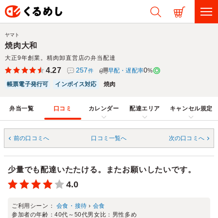
ヤマト
焼肉大和
大正9年創業。精肉卸直営店の弁当配達
4.27
257
0
早配・遅配率
%
件
帳票電子発行可
インボイス対応
焼肉
弁当一覧
口コミ
カレンダー
配達エリア
キャンセル規定
前の口コミへ
口コミ一覧へ
次の口コミへ
少量でも配達いたたける。またお願いしたいです。
4.0
ご利用シーン：
会食・接待
›
会食
参加者の年齢：
40代～50代
男女比：
男性多め