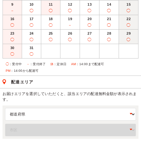
9
10
11
12
13
14
15
－
◯
◯
◯
◯
◯
◯
16
17
18
19
20
21
22
◯
◯
◯
－
◯
◯
◯
23
24
25
26
27
28
29
◯
◯
◯
◯
◯
◯
◯
30
31
◯
◯
◯
：受付中
－
：受付終了
休
：定休日
AM
：14:00まで配達可
PM
：14:00から配達可
配達エリア
お届けエリアを選択していただくと、該当エリアの配達無料金額が表示されま
す。