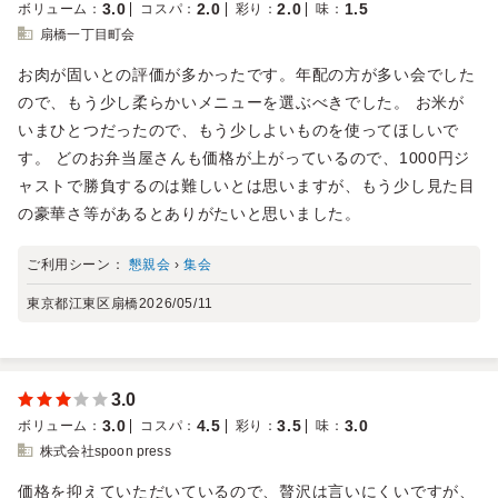
3.0
2.0
2.0
1.5
ボリューム
：
コスパ
：
彩り
：
味
：
扇橋一丁目町会
お肉が固いとの評価が多かったです。年配の方が多い会でした
ので、もう少し柔らかいメニューを選ぶべきでした。 お米が
いまひとつだったので、もう少しよいものを使ってほしいで
す。 どのお弁当屋さんも価格が上がっているので、1000円ジ
ャストで勝負するのは難しいとは思いますが、もう少し見た目
の豪華さ等があるとありがたいと思いました。
ご利用シーン：
懇親会
›
集会
東京都江東区扇橋
2026/05/11
3.0
3.0
4.5
3.5
3.0
ボリューム
：
コスパ
：
彩り
：
味
：
株式会社spoon press
価格を抑えていただいているので、贅沢は言いにくいですが、