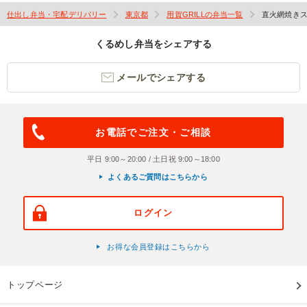
仕出し弁当・宅配デリバリー
東京都
用賀GRILLの弁当一覧
直火網焼きス
くるめし弁当をシェアする
メールでシェアする
お電話でご注文・ご相談
平日 9:00～20:00 / 土日祝 9:00～18:00
よくあるご質問はこちらから
ログイン
お得な会員登録はこちらから
トップページ