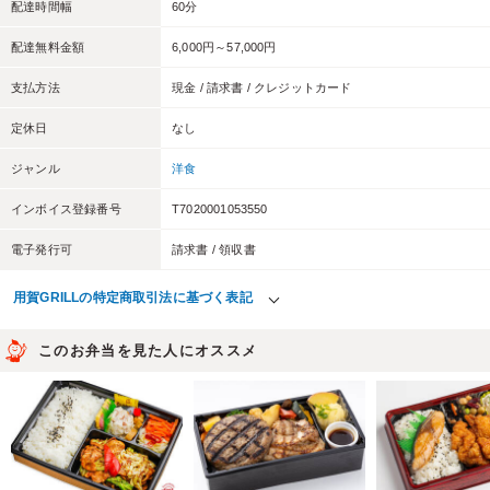
配達時間幅
60分
配達無料金額
6,000円～57,000円
支払方法
現金 / 請求書 / クレジットカード
定休日
なし
ジャンル
洋食
インボイス登録番号
T7020001053550
電子発行可
請求書 / 領収書
用賀GRILLの特定商取引法に基づく表記
このお弁当を見た人にオススメ