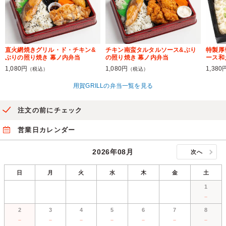
直火網焼きグリル・ド・チキン&
チキン南蛮タルタルソース&ぶり
特製厚
ぶりの照り焼き 幕ノ内弁当
の照り焼き 幕ノ内弁当
ース和
1,080円
1,080円
1,380
（税込）
（税込）
用賀GRILLの弁当一覧を見る
注文の前にチェック
営業日カレンダー
2026年08月
次へ
日
月
火
水
木
金
土
1
－
2
3
4
5
6
7
8
－
－
－
－
－
－
－