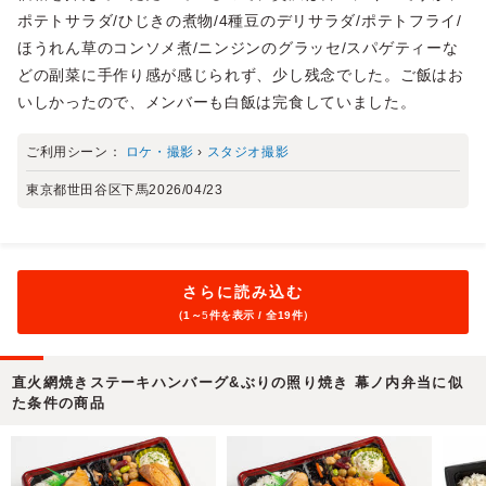
ポテトサラダ/ひじきの煮物/4種豆のデリサラダ/ポテトフライ/
ほうれん草のコンソメ煮/ニンジンのグラッセ/スパゲティーな
どの副菜に手作り感が感じられず、少し残念でした。ご飯はお
いしかったので、メンバーも白飯は完食していました。
ご利用シーン：
ロケ・撮影
›
スタジオ撮影
東京都世田谷区下馬
2026/04/23
さらに読み込む
（1～
5
件を表示 / 全19件）
直火網焼きステーキハンバーグ&ぶりの照り焼き 幕ノ内弁当に似
た条件の商品