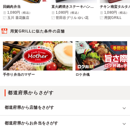
回鍋肉弁当
直火網焼きステーキハンバーグ&グリル・ド・チキン コラボ重
1,080円
1,080円
1,080円
（税込）
（税込）
（税込）
玉川 葵花飯店
世田谷グリル ゆい花
用賀GRILL
用賀GRILLに似た条件の店舗
手作り弁当のマザー
ロケ弁魂
都道府県からさがす
都道府県から店舗をさがす
都道府県からお弁当をさがす