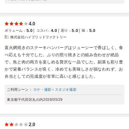
4.0
5.0
4.0
5.0
5.0
ボリューム
：
コスパ
：
彩り
：
味
：
株式会社ハイブリッドファクトリー
直火網焼きのステーキハンバーグはジューシーで香ばしく、食
べ応えも十分でした。ぶりの照り焼きとの組み合わせが絶品
で、魚と肉の両方を楽しめる贅沢な一品でした。副菜も彩り豊
かで栄養バランスが良く、冷めても美味しさが損なわれず、お
弁当としての完成度が非常に高いと感じました。
ご利用シーン：
ロケ・撮影
›
スタジオ撮影
東京都千代田区丸の内
2026/05/29
2.0