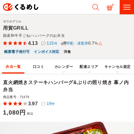
ヨウガグリル
用賀GRILL
国産和牛手ごねハンバーグのお弁当
4.13
115
0.7
早配・遅配率
%
件
帳票電子発行可
インボイス対応
洋食
弁当一覧
口コミ
カレンダー
配達エリア
キャンセル規定
直火網焼きステーキハンバーグ&ぶりの照り焼き 幕ノ内
弁当
商品番号：71479
3.97
19
件
1,080円
税込