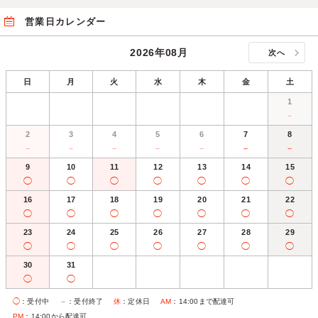
営業日カレンダー
2026年08月
次へ
日
月
火
水
木
金
土
1
－
2
3
4
5
6
7
8
－
－
－
－
－
－
－
9
10
11
12
13
14
15
◯
◯
◯
◯
◯
◯
◯
16
17
18
19
20
21
22
◯
◯
◯
◯
◯
◯
◯
23
24
25
26
27
28
29
◯
◯
◯
◯
◯
◯
◯
30
31
◯
◯
◯
：受付中
－
：受付終了
休
：定休日
AM
：14:00まで配達可
PM
：14:00から配達可