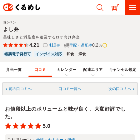
ヨシベン
よし弁
美味しさと満足度を追及するロケ向け弁当
4.21
410
0.2
早配・遅配率
%
件
帳票電子発行可
インボイス対応
和食
洋食
弁当一覧
口コミ
カレンダー
配達エリア
キャンセル規定
前の口コミへ
口コミ一覧へ
次の口コミへ
お値段以上のボリュームと味が良く、大変好評でし
た。
5.0
ご利用シーン：
会議・セミナー
›
研修