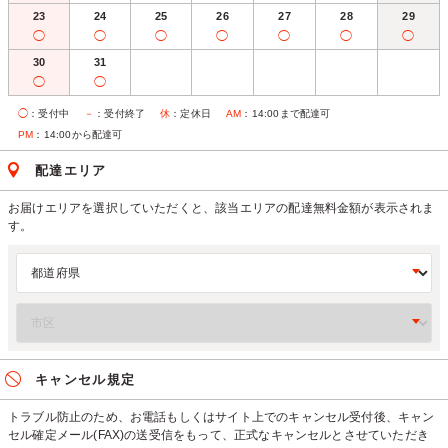
23
24
25
26
27
28
29
◯
◯
◯
◯
◯
◯
◯
30
31
◯
◯
◯
：受付中
－
：受付終了
休
：定休日
AM
：14:00まで配達可
PM
：14:00から配達可
配達エリア
お届けエリアを選択していただくと、該当エリアの配達無料金額が表示されま
す。
キャンセル規定
トラブル防止のため、お電話もしくはサイト上でのキャンセル受付後、キャン
セル確定メール(FAX)の送受信をもって、正式なキャンセルとさせていただき