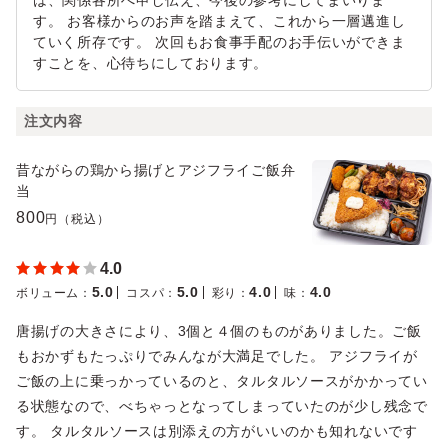
は、関係各所へ申し伝え、今後の参考にしてまいりま
す。 お客様からのお声を踏まえて、これから一層邁進し
ていく所存です。 次回もお食事手配のお手伝いができま
すことを、心待ちにしております。
注文内容
昔ながらの鶏から揚げとアジフライご飯弁
当
800
円（税込）
4.0
5.0
5.0
4.0
4.0
ボリューム
：
コスパ
：
彩り
：
味
：
唐揚げの大きさにより、3個と４個のものがありました。ご飯
もおかずもたっぷりでみんなが大満足でした。 アジフライが
ご飯の上に乗っかっているのと、タルタルソースがかかってい
る状態なので、べちゃっとなってしまっていたのが少し残念で
す。 タルタルソースは別添えの方がいいのかも知れないです