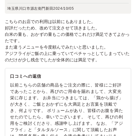
埼玉県川口市源左衛門新田
2024/10/05
こちらのお店での利用は以前にもありました。
好評だったため、改めて注文させて頂きました。
白米の量も、おかずの量もこの価格でこれだけ満足できてよかっ
たです。
また違うメニューを今度頼んでみたいと思いました。
アジフライがご飯の上に乗っていてペチャっとしてしまっていた
のだけが少し残念でしたが全体的には満足です。
口コミへの返信
以前こちらの店舗の商品をご注文の際に、皆様にご好評
であったことから、再びのご用命を賜れまして、大変光
栄に存じます。 お弁当につきましては、「鶏から揚げ」
が大きく、ご飯とおかずにも大満足とお言葉を頂戴で
き、何よりです。 ボリュームがあり、皆様のお腹を満た
せたのでしたら、幸いでございます。 そして、再びの利
用をご検討くださり、感謝申し上げます。 なお、「アジ
フライ」と「タルタルソース」に関して頂戴したお声