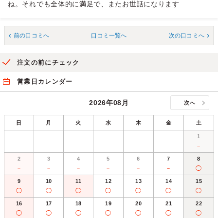
ね。それでも全体的に満足で、またお世話になります
前の口コミへ
口コミ一覧へ
次の口コミへ
注文の前にチェック
営業日カレンダー
2026年08月
次へ
日
月
火
水
木
金
土
1
－
2
3
4
5
6
7
8
－
－
－
－
－
－
◯
9
10
11
12
13
14
15
◯
◯
◯
◯
◯
◯
◯
16
17
18
19
20
21
22
◯
◯
◯
◯
◯
◯
◯