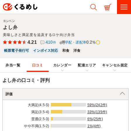
ヨシベン
よし弁
美味しさと満足度を追及するロケ向け弁当
4.21
410
0.2
早配・遅配率
%
件
帳票電子発行可
インボイス対応
和食
洋食
弁当一覧
口コミ
カレンダー
配達エリア
キャンセル規定
よし弁の口コミ・評判
評価
大満足(4.5-5)
59%(242件)
満足(3.5-4)
33%(135件)
普通(2.5-3)
6%(25件)
やや不満(1.5-2)
1%(4件)