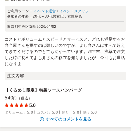
ご利用シーン：
イベント運営
›
イベントスタッフ
参加者の年齢：
20代～30代
男女比：
女性多め
東京都中央区築地
2026/04/02
コストとボリュームとスピードとサービスと、どれも満足するお
弁当屋さんを探すのは難しいのですが、よし弁さんはすべて超え
てきてくださるのでとても助かっています。昨年末、浅草で注文
した時に初めてよし弁さんの存在を知りましたが、今回もお世話
になりま...
注文内容
【くるめし限定】特製ソースハンバーグ
540
円（税込）
5.0
5.0
5.0
5.0
5.0
ボリューム
：
コスパ
：
彩り
：
味
：
すべてのコメントを見る