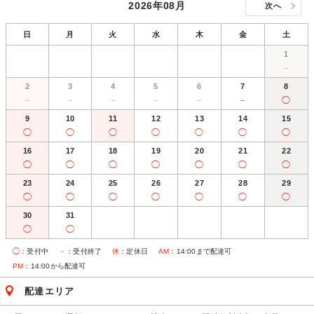
2026年08月
次へ
日
月
火
水
木
金
土
1
－
2
3
4
5
6
7
8
－
－
－
－
－
－
◯
9
10
11
12
13
14
15
◯
◯
◯
◯
◯
◯
◯
16
17
18
19
20
21
22
◯
◯
◯
◯
◯
◯
◯
23
24
25
26
27
28
29
◯
◯
◯
◯
◯
◯
◯
30
31
◯
◯
◯
：受付中
－
：受付終了
休
：定休日
AM
：14:00まで配達可
PM
：14:00から配達可
配達エリア