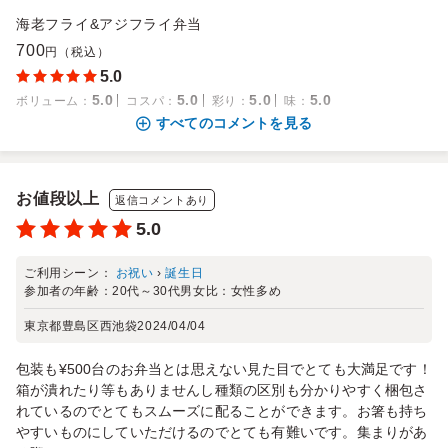
海老フライ&アジフライ弁当
700
円（税込）
5.0
5.0
5.0
5.0
5.0
ボリューム
：
コスパ
：
彩り
：
味
：
すべてのコメントを見る
お値段以上
返信コメントあり
5.0
ご利用シーン：
お祝い
›
誕生日
参加者の年齢：
20代～30代
男女比：
女性多め
東京都豊島区西池袋
2024/04/04
包装も¥500台のお弁当とは思えない見た目でとても大満足です！
箱が潰れたり等もありませんし種類の区別も分かりやすく梱包さ
れているのでとてもスムーズに配ることができます。お箸も持ち
やすいものにしていただけるのでとても有難いです。集まりがあ