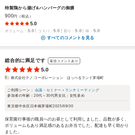
特製鶏から揚げ&ハンバーグの御膳
900
円（税込）
5.0
5.0
5.0
5.0
5.0
ボリューム
：
コスパ
：
彩り
：
味
：
すべてのコメントを見る
総合的に満足です
返信コメントあり
5.0
株式会社テノ.コーポレーション ほっぺるランド茅場町
ご利用シーン：
会議・セミナー
›
ランチミーティング
参加者の年齢：
20代～30代
男女比：
女性多め
東京都中央区日本橋茅場町
2025/09/30
保育園行事後の職員へのお昼として利用しました。品数が多く、
ボリュームもあり満足感のあるお弁当でした。配達も早く助かり
ました。