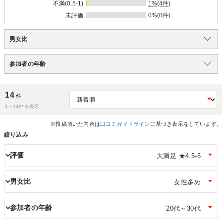
不満(0.5-1)
1%(4件)
未評価
0%(0件)
男女比
参加者の年齢
14
件
1～
14
件を表示
※投稿頂いた内容は
口コミガイドライン
に基づき表示をしています。
絞り込み
評価
男女比
参加者の年齢