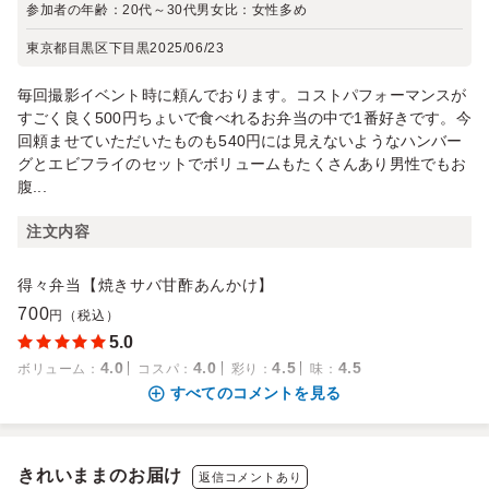
参加者の年齢：
20代～30代
男女比：
女性多め
東京都目黒区下目黒
2025/06/23
毎回撮影イベント時に頼んでおります。コストパフォーマンスが
すごく良く500円ちょいで食べれるお弁当の中で1番好きです。今
回頼ませていただいたものも540円には見えないようなハンバー
グとエビフライのセットでボリュームもたくさんあり男性でもお
腹...
注文内容
得々弁当【焼きサバ甘酢あんかけ】
700
円（税込）
5.0
4.0
4.0
4.5
4.5
ボリューム
：
コスパ
：
彩り
：
味
：
すべてのコメントを見る
きれいままのお届け
返信コメントあり