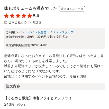
味もボリュームも満点でした
返信コメントあり
5.0
合同会社ものづくり計画
ご利用シーン：
イベント運営
›
イベントスタッフ
参加者の年齢：
20代～30代
男女比：
女性多め
東京都中央区築地
2026/04/02
急遽必要になったお弁当で、以前発注して評判のよかったよし弁
さんに頼みたくくるめしを検索しました。
以前より配達エリアが拡大しているでしょうか？築地にも届けて
いただけるようになり大助かりです。
築地はよく利用するイベント会場なので、今後もお願...
注文内容
【くるめし限定】海老フライとアジフライ
540
円（税込）