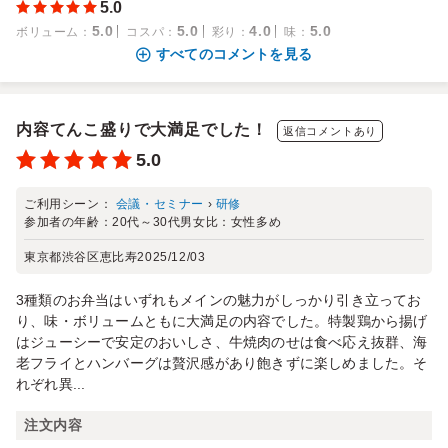
5.0
5.0
5.0
4.0
5.0
ボリューム
：
コスパ
：
彩り
：
味
：
すべてのコメントを見る
内容てんこ盛りで大満足でした！
返信コメントあり
5.0
ご利用シーン：
会議・セミナー
›
研修
参加者の年齢：
20代～30代
男女比：
女性多め
東京都渋谷区恵比寿
2025/12/03
3種類のお弁当はいずれもメインの魅力がしっかり引き立ってお
り、味・ボリュームともに大満足の内容でした。特製鶏から揚げ
はジューシーで安定のおいしさ、牛焼肉のせは食べ応え抜群、海
老フライとハンバーグは贅沢感があり飽きずに楽しめました。そ
れぞれ異...
注文内容