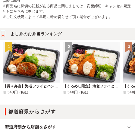
以降 100%
※商品名に締切の記載がある商品に関しましては、変更締切・キャンセル規定
ともにそちらに準じます。
※ご注文状況によって早期に締め切らせて頂く場合がございます。
よし弁のお弁当ランキング
1
2
3
【得々弁当】海老フライとハンバーグ
【くるめし限定】海老フライとアジフライ
540円
540円
54
（税込）
（税込）
都道府県からさがす
都道府県から店舗をさがす