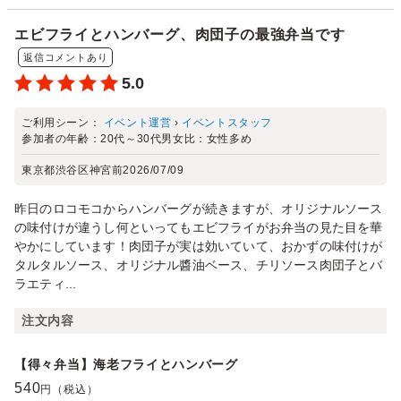
エビフライとハンバーグ、肉団子の最強弁当です
返信コメントあり
5.0
ご利用シーン：
イベント運営
›
イベントスタッフ
参加者の年齢：
20代～30代
男女比：
女性多め
東京都渋谷区神宮前
2026/07/09
昨日のロコモコからハンバーグが続きますが、オリジナルソース
の味付けが違うし何といってもエビフライがお弁当の見た目を華
やかにしています！肉団子が実は効いていて、おかずの味付けが
タルタルソース、オリジナル醬油ベース、チリソース肉団子とバ
ラエティ...
注文内容
【得々弁当】海老フライとハンバーグ
540
円（税込）