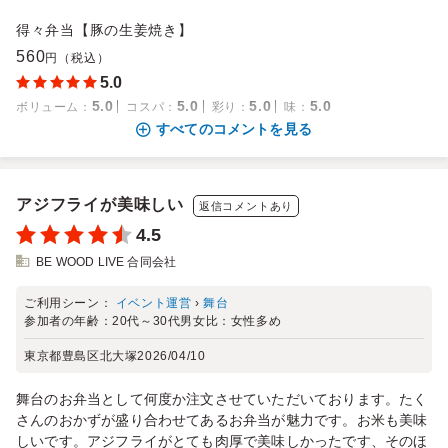
得々弁当【豚の生姜焼き】
560
円（税込）
5.0
5.0
5.0
5.0
5.0
ボリューム
：
コスパ
：
彩り
：
味
：
すべてのコメントを見る
アジフライが美味しい
返信コメントあり
4.5
BE WOOD LIVE 合同会社
ご利用シーン：
イベント運営
›
舞台
参加者の年齢：
20代～30代
男女比：
女性多め
東京都豊島区北大塚
2026/04/10
舞台のお弁当として何度か注文させていただいております。たく
さんのおかずが盛り合わせてあるお弁当が魅力です。お米も美味
しいです。アジフライがとても肉厚で美味しかったです、そのほ