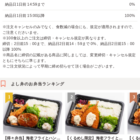
納品日1日前 14:59まで
0%
納品日1日前 15:00以降
100%
※注文キャンセルのみでなく、食数減の場合にも、規定が適用されますので、
ご注意くださいませ。
※100食以上のご注文は締切・キャンセル規定が異なります。
締切：2日前15：00まで、納品日2日前14：59まで 0%、納品日2日前15：00
以降 100%
※商品名に締切の記載がある商品に関しましては、変更締切・キャンセル規定
ともにそちらに準じます。
※ご注文状況によって早期に締め切らせて頂く場合がございます。
よし弁のお弁当ランキング
1
2
3
【得々弁当】海老フライとハンバーグ
【くるめし限定】海老フライとアジフライ