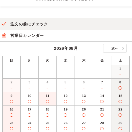
注文の前にチェック
営業日カレンダー
2026年08月
次へ
日
月
火
水
木
金
土
1
－
2
3
4
5
6
7
8
－
－
－
－
－
－
◯
9
10
11
12
13
14
15
◯
◯
◯
◯
◯
◯
◯
16
17
18
19
20
21
22
◯
◯
◯
◯
◯
◯
◯
23
24
25
26
27
28
29
◯
◯
◯
◯
◯
◯
◯