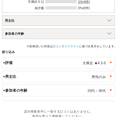
不満(0.5-1)
1%(4件)
未評価
0%(0件)
男女比
参加者の年齢
※投稿頂いた内容は
口コミガイドライン
に基づき表示をしています。
絞り込み
評価
男女比
参加者の年齢
該当検索条件に一致する口コミはありません。
条件を変えて再検索してください。