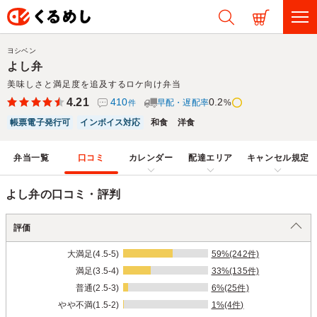
ヨシベン
よし弁
美味しさと満足度を追及するロケ向け弁当
4.21
410
0.2
早配・遅配率
%
件
帳票電子発行可
インボイス対応
和食
洋食
弁当一覧
口コミ
カレンダー
配達エリア
キャンセル規定
よし弁の口コミ・評判
評価
大満足(4.5-5)
59%(242件)
満足(3.5-4)
33%(135件)
普通(2.5-3)
6%(25件)
やや不満(1.5-2)
1%(4件)