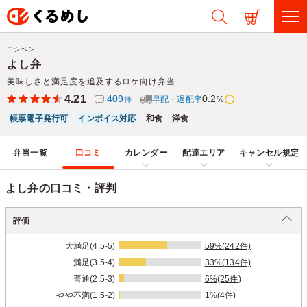
ヨシベン
よし弁
美味しさと満足度を追及するロケ向け弁当
4.21
409
0.2
早配・遅配率
%
件
帳票電子発行可
インボイス対応
和食
洋食
弁当一覧
口コミ
カレンダー
配達エリア
キャンセル規定
よし弁の口コミ・評判
評価
大満足(4.5-5)
59%(242件)
満足(3.5-4)
33%(134件)
普通(2.5-3)
6%(25件)
やや不満(1.5-2)
1%(4件)