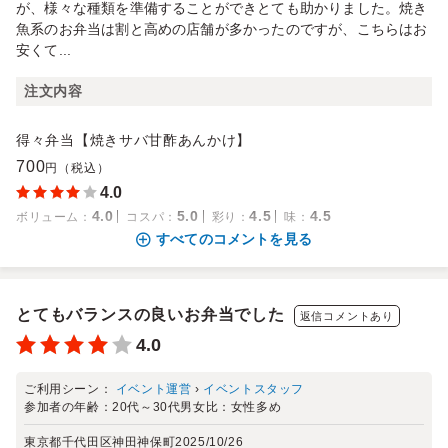
が、様々な種類を準備することができとても助かりました。焼き
魚系のお弁当は割と高めの店舗が多かったのですが、こちらはお
安くて...
注文内容
得々弁当【焼きサバ甘酢あんかけ】
700
円（税込）
4.0
4.0
5.0
4.5
4.5
ボリューム
：
コスパ
：
彩り
：
味
：
すべてのコメントを見る
とてもバランスの良いお弁当でした
返信コメントあり
4.0
ご利用シーン：
イベント運営
›
イベントスタッフ
参加者の年齢：
20代～30代
男女比：
女性多め
東京都千代田区神田神保町
2025/10/26