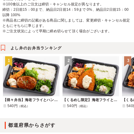
※100食以上のご注文は締切・キャンセル規定が異なります。
締切：2日前15：00まで、納品日2日前14：59まで 0%、納品日2日前15：00
以降 100%
※商品名に締切の記載がある商品に関しましては、変更締切・キャンセル規定
ともにそちらに準じます。
※ご注文状況によって早期に締め切らせて頂く場合がございます。
よし弁のお弁当ランキング
1
2
3
【得々弁当】海老フライとハンバーグ
【くるめし限定】海老フライとアジフライ
540円
540円
54
（税込）
（税込）
都道府県からさがす