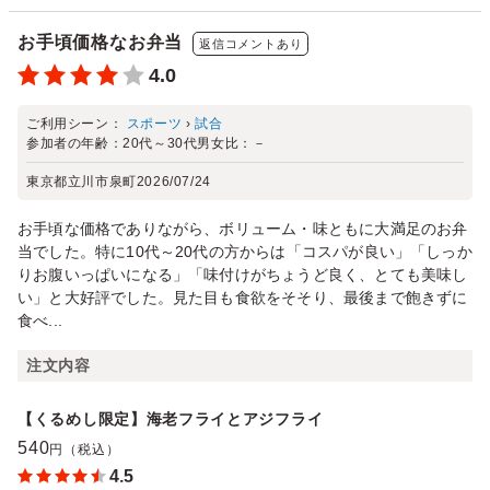
お手頃価格なお弁当
返信コメントあり
4.0
ご利用シーン：
スポーツ
›
試合
参加者の年齢：
20代～30代
男女比：
－
東京都立川市泉町
2026/07/24
お手頃な価格でありながら、ボリューム・味ともに大満足のお弁
当でした。特に10代～20代の方からは「コスパが良い」「しっか
りお腹いっぱいになる」「味付けがちょうど良く、とても美味し
い」と大好評でした。見た目も食欲をそそり、最後まで飽きずに
食べ...
注文内容
【くるめし限定】海老フライとアジフライ
540
円（税込）
4.5