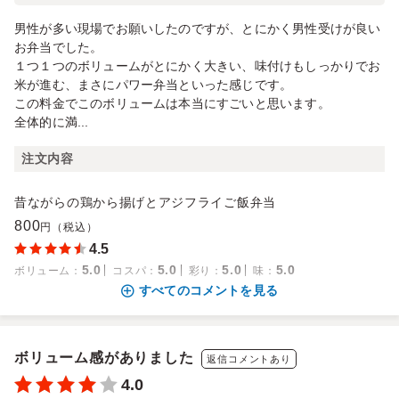
男性が多い現場でお願いしたのですが、とにかく男性受けが良い
お弁当でした。
１つ１つのボリュームがとにかく大きい、味付けもしっかりでお
米が進む、まさにパワー弁当といった感じです。
この料金でこのボリュームは本当にすごいと思います。
全体的に満...
注文内容
昔ながらの鶏から揚げとアジフライご飯弁当
800
円（税込）
4.5
5.0
5.0
5.0
5.0
ボリューム
：
コスパ
：
彩り
：
味
：
すべてのコメントを見る
ボリューム感がありました
返信コメントあり
4.0