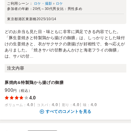
ご利用シーン：
ロケ・撮影
›
ロケ
参加者の年齢：
20代～30代
男女比：
男性多め
東京都港区東新橋
2025/10/14
どのお弁当も見た目・味ともに非常に満足できる内容でした。
「豚生姜焼きと特製鶏から揚げの御膳」は、しっかりとした味付
けの生姜焼きと、衣がサクサクの唐揚げが好相性で、食べ応えが
ありました。「焼きサバの甘酢あんかけと海老フライの御膳」
は、サバの甘...
注文内容
豚焼肉&特製鶏から揚げの御膳
900
円（税込）
4.0
4.0
4.0
4.0
4.0
ボリューム
：
コスパ
：
彩り
：
味
：
すべてのコメントを見る