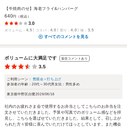
【牛焼肉のせ】海老フライ&ハンバーグ
640
円（税込）
3.0
4.5
4.0
4.0
3.5
ボリューム
：
コスパ
：
彩り
：
味
：
すべてのコメントを見る
ボリュームに大満足です
返信コメントあり
3.5
ご利用シーン：
懇親会
›
打ち上げ
参加者の年齢：
20代～30代
男女比：
男性多め
東京都中野区白鷺
2026/06/16
社内のお疲れさま会で使用するお弁当としてこちらのお弁当を注
文させていただきました。予算や写真でのボリューム感などを拝
見し、こちらを選ばせていただきました。結果として。召し上が
られた方々皆様に喜んでいただけてほっとしています。また機会