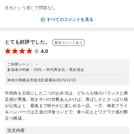
弁当という感じで問題なし
すべてのコメントを見る
とても好評でした。
返信コメントあり
4.0
ご利用シーン：
－
参加者の年齢：
20代～30代
男女比：
男女混合
神奈川県横浜市港北区新横浜
2025/12/21
牛焼肉を主役にした二つのお弁当は、どちらも味のバランスと満
足感が秀逸。焼きサバの甘酢あんかけは、香ばしさとさっぱり感
が心地よく、最後まで軽やかに楽しめる一品。一方、海老フライ
＆ハンバーグは王道の洋食コンビで、食べ応えとワクワク感が際
立つ構成...
注文内容