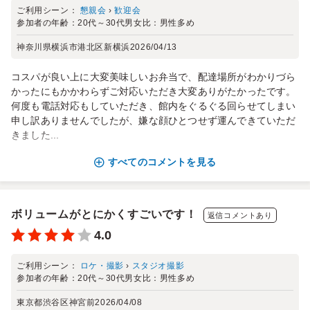
ご利用シーン：
懇親会
›
歓迎会
参加者の年齢：
20代～30代
男女比：
男性多め
神奈川県横浜市港北区新横浜
2026/04/13
コスパが良い上に大変美味しいお弁当で、配達場所がわかりづら
かったにもかかわらずご対応いただき大変ありがたかったです。
何度も電話対応もしていただき、館内をぐるぐる回らせてしまい
申し訳ありませんでしたが、嫌な顔ひとつせず運んできていただ
きました...
すべてのコメントを見る
ボリュームがとにかくすごいです！
返信コメントあり
4.0
ご利用シーン：
ロケ・撮影
›
スタジオ撮影
参加者の年齢：
20代～30代
男女比：
男性多め
東京都渋谷区神宮前
2026/04/08