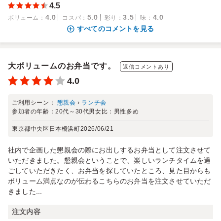
4.5
4.0
5.0
3.5
4.0
ボリューム
：
コスパ
：
彩り
：
味
：
すべてのコメントを見る
大ボリュームのお弁当です。
返信コメントあり
4.0
ご利用シーン：
懇親会
›
ランチ会
参加者の年齢：
20代～30代
男女比：
男性多め
東京都中央区日本橋浜町
2026/06/21
社内で企画した懇親会の際にお出しするお弁当として注文させて
いただきました。懇親会ということで、楽しいランチタイムを過
ごしていただきたく、お弁当を探していたところ、見た目からも
ボリューム満点なのが伝わるこちらのお弁当を注文させていただ
きました...
注文内容