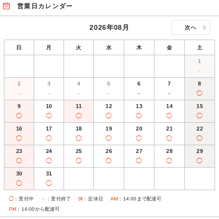
営業日カレンダー
2026年08月
次へ
日
月
火
水
木
金
土
1
－
2
3
4
5
6
7
8
－
－
－
－
－
－
◯
9
10
11
12
13
14
15
◯
◯
◯
◯
◯
◯
◯
16
17
18
19
20
21
22
◯
◯
◯
◯
◯
◯
◯
23
24
25
26
27
28
29
◯
◯
◯
◯
◯
◯
◯
30
31
◯
◯
◯
：受付中
－
：受付終了
休
：定休日
AM
：14:00まで配達可
PM
：14:00から配達可