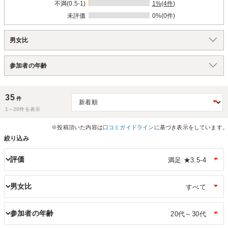
不満(0.5-1)
1%(4件)
未評価
0%(0件)
男女比
参加者の年齢
35
件
1～
20
件を表示
※投稿頂いた内容は
口コミガイドライン
に基づき表示をしています。
絞り込み
評価
男女比
参加者の年齢