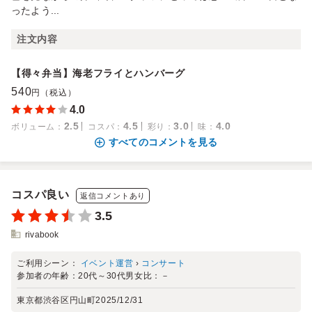
ったよう...
注文内容
【得々弁当】海老フライとハンバーグ
540
円（税込）
4.0
2.5
4.5
3.0
4.0
ボリューム
：
コスパ
：
彩り
：
味
：
すべてのコメントを見る
コスパ良い
返信コメントあり
3.5
rivabook
ご利用シーン：
イベント運営
›
コンサート
参加者の年齢：
20代～30代
男女比：
－
東京都渋谷区円山町
2025/12/31