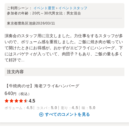
ご利用シーン：
イベント運営
›
イベントスタッフ
参加者の年齢：
20代～30代
男女比：
男女混合
東京都豊島区池袋
2026/03/11
演奏会のスタッフ用に注文しました。力仕事をするスタッフが多
いので、ボリューム感を重視しました。ご飯に焼き肉が載ってい
て開けたときにお得感が。おかずがエビフライにハンバーグ、下
にはスパゲティが入っていて、肉団子？もあり、ご飯の量も多く
て好評で...
注文内容
【牛焼肉のせ】海老フライ&ハンバーグ
640
円（税込）
4.5
4.5
5.0
4.5
5.0
ボリューム
：
コスパ
：
彩り
：
味
：
すべてのコメントを見る