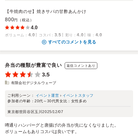
【牛焼肉のせ】焼きサバの甘酢あんかけ
800
円（税込）
4.0
4.0
3.5
4.0
4.0
ボリューム
：
コスパ
：
彩り
：
味
：
すべてのコメントを見る
弁当の種類が豊富で良い
返信コメントあり
3.5
有限会社デジタルウェーブ
ご利用シーン：
イベント運営
›
イベントスタッフ
参加者の年齢：
20代～30代
男女比：
女性多め
東京都世田谷区玉川
2025/12/07
噂通りハンバーグと唐揚げの弁当が先になくなりました。
ボリュームもありコスパは良いです。