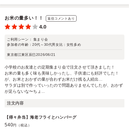
お米の量多い！！
返信コメントあり
4.0
ご利用シーン：
集まり会
参加者の年齢：
20代～30代
男女比：
女性多め
東京都江東区辰巳
2026/06/21
小学校のお友達との定期集まり会で注文させて頂きました！
お米の量も多く味も美味しかったし、子供達にも好評でした！
が、お米とおかずの量が合わずお米だけ残る人続出…
サラダは別で作っていったので問題ありませんでしたが、おかず
が足らないな〜ちょ...
注文内容
【得々弁当】海老フライとハンバーグ
540
円（税込）