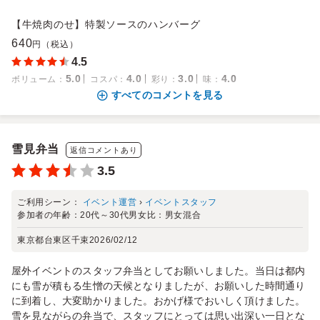
【牛焼肉のせ】特製ソースのハンバーグ
640
円（税込）
4.5
5.0
4.0
3.0
4.0
ボリューム
：
コスパ
：
彩り
：
味
：
すべてのコメントを見る
雪見弁当
返信コメントあり
3.5
ご利用シーン：
イベント運営
›
イベントスタッフ
参加者の年齢：
20代～30代
男女比：
男女混合
東京都台東区千束
2026/02/12
屋外イベントのスタッフ弁当としてお願いしました。当日は都内
にも雪が積もる生憎の天候となりましたが、お願いした時間通り
に到着し、大変助かりました。おかげ様でおいしく頂けました。
雪を見ながらの弁当で、スタッフにとっては思い出深い一日とな