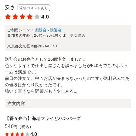
安さ
返信コメントあり
4.0
ご利用シーン：
懇親会
›
歓迎会
参加者の年齢：
20代～30代
男女比：
男女混合
東京都文京区本郷
2026/03/10
送別会のお弁当として16個注文しました。
色々なサイトで仕出し屋さんを調べましたが540円でこのボリュ
ームは満足です。
前日の注文で、中々お店が決まらなかったのですが送料込みであ
の値段はかなり良かったです。
強いて言うなら野菜がもう少しある...
注文内容
【得々弁当】海老フライとハンバーグ
540
円（税込）
4.0