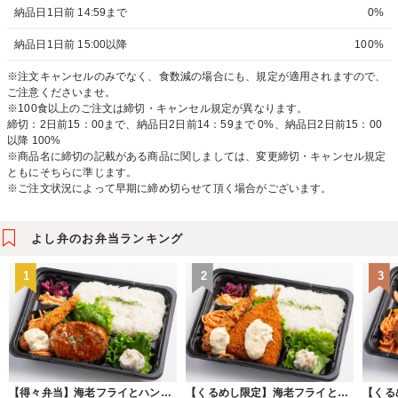
納品日1日前 14:59まで
0%
納品日1日前 15:00以降
100%
※注文キャンセルのみでなく、食数減の場合にも、規定が適用されますので、
ご注意くださいませ。
※100食以上のご注文は締切・キャンセル規定が異なります。
締切：2日前15：00まで、納品日2日前14：59まで 0%、納品日2日前15：00
以降 100%
※商品名に締切の記載がある商品に関しましては、変更締切・キャンセル規定
ともにそちらに準じます。
※ご注文状況によって早期に締め切らせて頂く場合がございます。
よし弁のお弁当ランキング
1
2
3
【得々弁当】海老フライとハンバーグ
【くるめし限定】海老フライとアジフライ