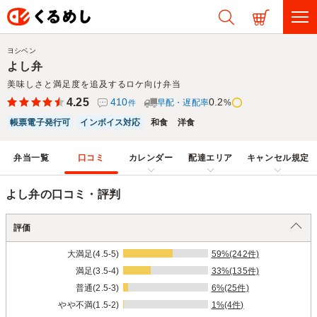
ヨシベン
よし弁
美味しさと満足度を追及するロケ向け弁当
4.25
410
0.2
早配・遅配率
%
件
帳票電子発行可
インボイス対応
和食
洋食
弁当一覧
口コミ
カレンダー
配達エリア
キャンセル規定
よし弁の口コミ・評判
評価
大満足(4.5-5)
59%(242件)
満足(3.5-4)
33%(135件)
普通(2.5-3)
6%(25件)
やや不満(1.5-2)
1%(4件)