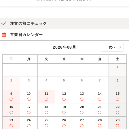
注文の前にチェック
営業日カレンダー
2026年08月
次へ
日
月
火
水
木
金
土
1
－
2
3
4
5
6
7
8
－
－
－
－
－
－
－
9
10
11
12
13
14
15
◯
◯
◯
◯
◯
◯
◯
16
17
18
19
20
21
22
◯
◯
◯
◯
◯
◯
◯
23
24
25
26
27
28
29
◯
◯
◯
◯
◯
◯
◯