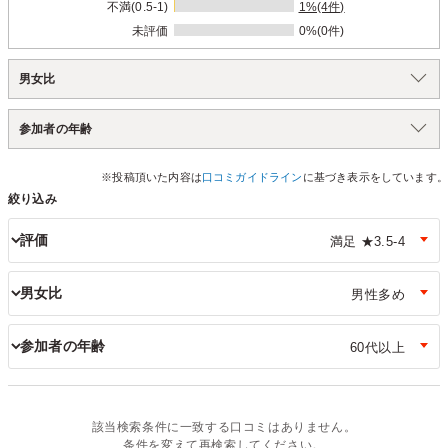
不満(0.5-1)
1%(4件)
未評価
0%(0件)
男女比
参加者の年齢
※投稿頂いた内容は
口コミガイドライン
に基づき表示をしています。
絞り込み
評価
男女比
参加者の年齢
該当検索条件に一致する口コミはありません。
条件を変えて再検索してください。