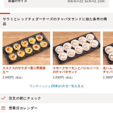
30cm×22.5cm×2.2cm
容器のサイズ
サラミとレッドチェダーチーズのチャバタサンドに似た条件の商
品
クスクスのサラダ〜彩り野菜添
スモークサーモンとバジルソース
生ハム
え〜
のチャバタサンド
チャバ
2,480円
2,480円
2,480
（税込）
（税込）
ワンディッシュ(関東)の弁当一覧を見る
注文の前にチェック
営業日カレンダー