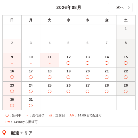
2026年08月
次へ
日
月
火
水
木
金
土
1
－
2
3
4
5
6
7
8
－
－
－
－
－
－
－
9
10
11
12
13
14
15
－
－
－
◯
◯
◯
◯
16
17
18
19
20
21
22
◯
◯
◯
◯
◯
◯
◯
23
24
25
26
27
28
29
◯
◯
◯
◯
◯
◯
◯
30
31
◯
◯
◯
：受付中
－
：受付終了
休
：定休日
AM
：14:00まで配達可
PM
：14:00から配達可
配達エリア