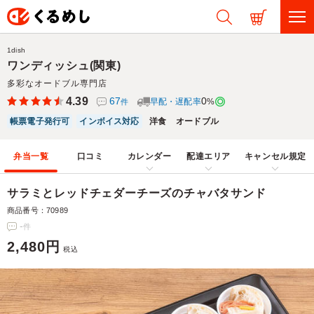
1dish
ワンディッシュ(関東)
多彩なオードブル専門店
4.39
67
0
早配・遅配率
%
件
帳票電子発行可
インボイス対応
洋食
オードブル
弁当一覧
口コミ
カレンダー
配達エリア
キャンセル規定
サラミとレッドチェダーチーズのチャバタサンド
商品番号：70989
-
件
2,480円
税込