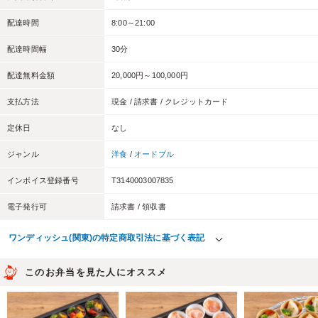
配達時間
8:00～21:00
配達時間幅
30分
配達無料金額
20,000円～100,000円
支払方法
現金 / 請求書 / クレジットカード
定休日
なし
ジャンル
洋食
/
オードブル
インボイス登録番号
T3140003007835
電子発行可
請求書 / 領収書
ワンディッシュ(関東)の特定商取引法に基づく表記
このお弁当を見た人にオススメ