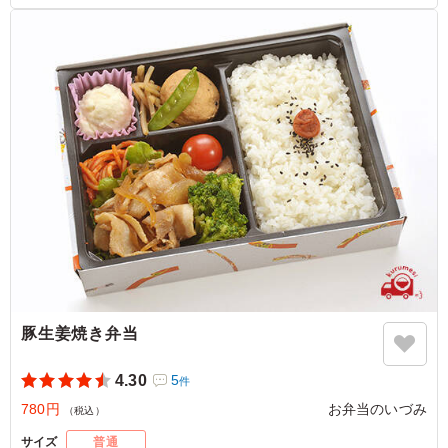
豚生姜焼き弁当
4.30
5
件
780円
お弁当のいづみ
（税込）
サイズ
普通