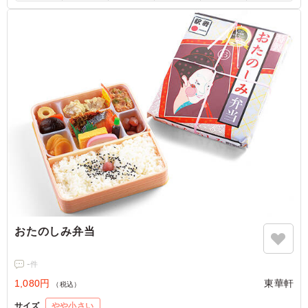
だくことができ嬉しい限りです。やはり冷めてしまっても
ロースカツとご飯の組み合わせは相性抜群です。
ご利用シーン：
ロケ・撮影
›
撮影
静岡県磐田市新貝
2024/04/24
おたのしみ弁当
-
件
1,080円
東華軒
（税込）
サイズ
やや小さい