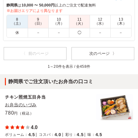
宝されているお弁当。老若男女皆から喜ばれる和食で、ご飯も
静岡県
は
10,000 〜 50,000円
以上のご注文で配達無料
2種類楽しめる幕ノ内風になっています。ぜひご利用くださ
※お届けエリアにより異なります
い。
8
9
10
11
12
13
（土）
（日）
（月）
（火）
（水）
（木）
4.5
休
－
－
◯
－
－
種類も大まかに6つに分かれ、アクサせない工夫がこられ
ていると思いました。また、味がしっかりした食べ物や薄
味に味付けした食べ物などあり、いが持たれにくい工夫な
〈 前のページ
次のページ 〉
どこらしていると思いました。
1～20件を表示 / 全458件
ご利用シーン：
－
静岡県浜松市中央区三方原町
2025/05/23
静岡県でご注文頂いたお弁当の口コミ
チキン照焼五目弁当
お弁当のいづみ
780
円（税込）
4.0
4.5
4.0
4.5
4.5
ボリューム
：
コスパ
：
彩り
：
味
：