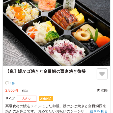
ご利用シーン：
会食・接待
›
会食
静岡県静岡市葵区黒金町
2026/03/14
【泉】鰻かば焼きと金目鯛の西京焼き御膳
1
件
2,500円
肉次郎
（税込）
お茶付き
サイズ
大きい
高級食材の鰻をメインにした御膳。鰻のかば焼きと金目鯛西京
焼きのお弁当です。おめでたいお祝いのシーンや、接待でも重
…続きを見る