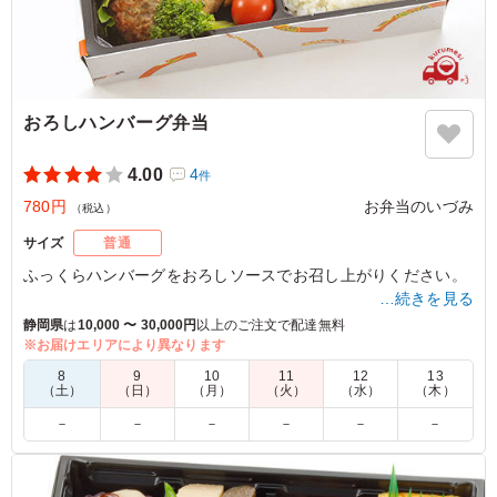
おろしハンバーグ弁当
4.00
4
件
780円
お弁当のいづみ
（税込）
サイズ
普通
ふっくらハンバーグをおろしソースでお召し上がりください。
…続きを見る
静岡県
は
10,000 〜 30,000円
以上のご注文で配達無料
※お届けエリアにより異なります
4.5
おろしソースが暑い夏にもあっさり食べれて特に女性に大
8
9
10
11
12
13
（土）
（日）
（月）
（火）
（水）
（木）
好評でした。 米が高騰している昨今でもご飯がもりもり
で高評価です。 副菜もとても美味しかったです。 リピー
－
－
－
－
－
－
トしたいお弁当でした。
ご利用シーン：
イベント運営
›
イベントスタッフ