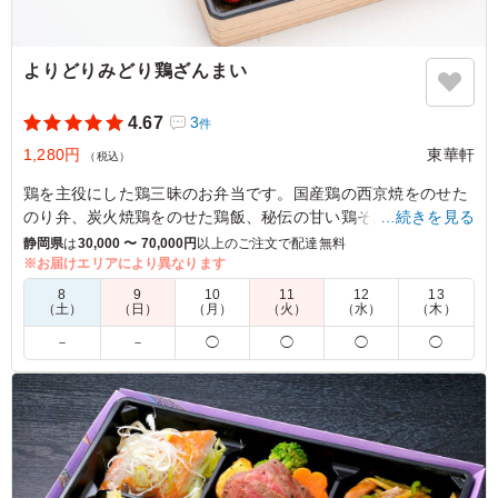
よりどりみどり鶏ざんまい
4.67
3
件
1,280円
東華軒
（税込）
鶏を主役にした鶏三昧のお弁当です。国産鶏の西京焼をのせた
のり弁、炭火焼鶏をのせた鶏飯、秘伝の甘い鶏そぼろと玉子そ
…続きを見る
ぼろの鶏つくね串添え。多彩な鶏の美味しさが楽しめるお弁当
静岡県
は
30,000 〜 70,000円
以上のご注文で配達無料
です。
※お届けエリアにより異なります
8
9
10
11
12
13
（土）
（日）
（月）
（火）
（水）
（木）
5.0
－
－
◯
◯
◯
◯
ボリュームが少しだけ少なかったですが、その記載もウェ
ブの中にあったので、それを希望する人が注文できたので
よかったです。彩りはとりざんまいなので、それも想定内
です。
ご利用シーン：
会議・セミナー
›
ワークショップ
静岡県熱海市熱海
2024/12/16