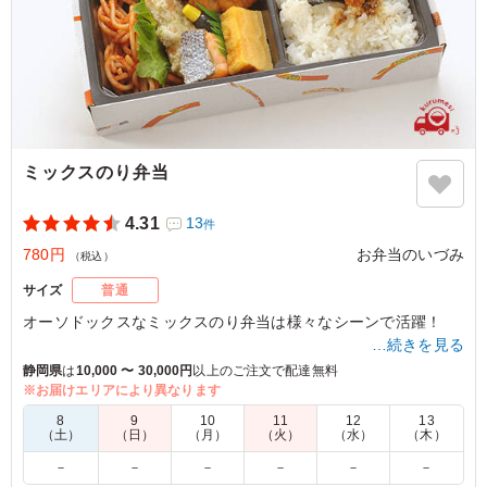
ミックスのり弁当
4.31
13
件
780円
お弁当のいづみ
（税込）
サイズ
普通
オーソドックスなミックスのり弁当は様々なシーンで活躍！
…続きを見る
静岡県
は
10,000 〜 30,000円
以上のご注文で配達無料
※お届けエリアにより異なります
4.5
株式会社ワールド・コラボ・ジャパン
ボリュームあってよかったです。
8
9
10
11
12
13
（土）
（日）
（月）
（火）
（水）
（木）
ご利用シーン：
イベント運営
›
イベントスタッフ
－
－
－
－
－
－
静岡県浜松市中央区中央
2024/03/04