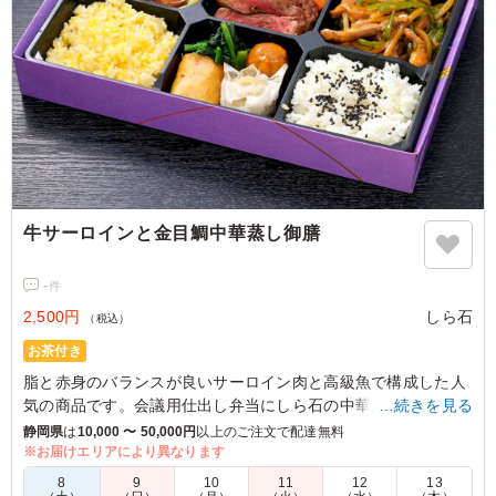
牛サーロインと金目鯛中華蒸し御膳
-
件
2,500円
しら石
（税込）
お茶付き
脂と赤身のバランスが良いサーロイン肉と高級魚で構成した人
気の商品です。会議用仕出し弁当にしら石の中華弁当をお召し
…続きを見る
上がりください。
静岡県
は
10,000 〜 50,000円
以上のご注文で配達無料
※お届けエリアにより異なります
8
9
10
11
12
13