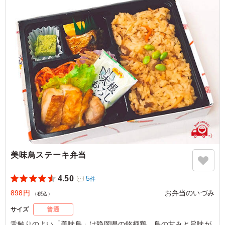
ご利用シーン：
会議・セミナー
›
研修
静岡県浜松市中央区村櫛町
2026/01/06
美味鳥ステーキ弁当
4.50
5
件
898円
お弁当のいづみ
（税込）
サイズ
普通
舌触りのよい「美味鳥」は静岡県の銘柄鶏。鳥の甘みと旨味が