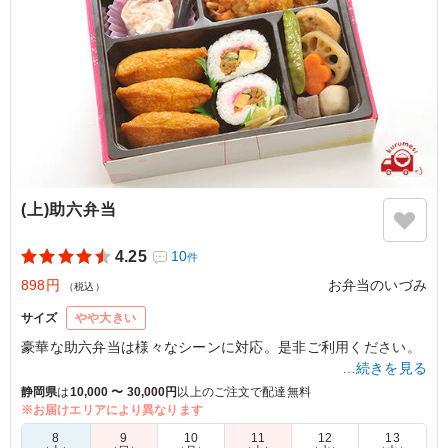
(上)助六弁当
4.25
10
件
898円
お弁当のいづみ
（税込）
サイズ
やや大きい
豪華な助六弁当は様々なシーンに対応。是非ご利用ください。
…続きを見る
静岡県
は
10,000 〜 30,000円
以上のご注文で配達無料
※お届けエリアにより異なります
5.0
株式会社RGBサリヴァン
お稲荷さん・巻き寿司などのお寿司を注文できるお店が他
8
9
10
11
12
13