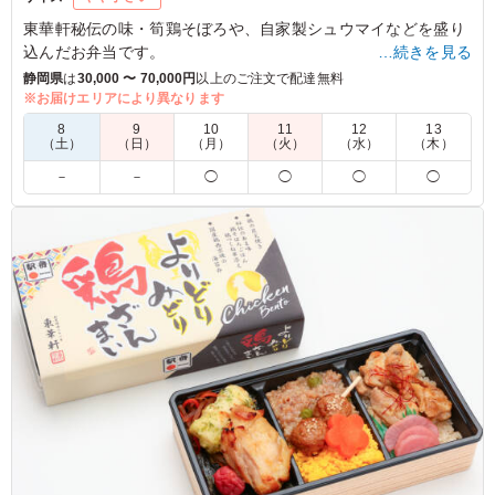
東華軒秘伝の味・筍鶏そぼろや、自家製シュウマイなどを盛り
込んだお弁当です。
…続きを見る
派手さはありませんが、食べるほどにご満足いただける一品で
静岡県
は
30,000 〜 70,000円
以上のご注文で配達無料
す。
※お届けエリアにより異なります
8
9
10
11
12
13
（土）
（日）
（月）
（火）
（水）
（木）
－
－
◯
◯
◯
◯