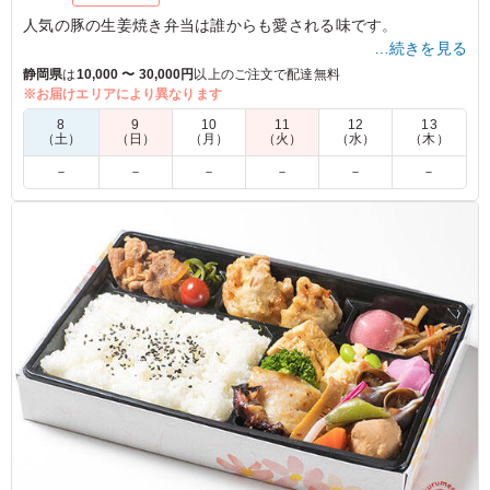
人気の豚の生姜焼き弁当は誰からも愛される味です。
…続きを見る
静岡県
は
10,000 〜 30,000円
以上のご注文で配達無料
※お届けエリアにより異なります
4.0
生姜で味付けされたお肉がボリュームもあり、非常におい
8
9
10
11
12
13
（土）
（日）
（月）
（火）
（水）
（木）
しかったです。ご飯もふっくらとしていてお弁当とは思え
ないくらいおいしかったです。副菜も彩りよくバランスが
－
－
－
－
－
－
良かったです。機会があったらまた頼みたいです。
ご利用シーン：
会議・セミナー
›
講演会
静岡県浜松市中央区西山町
2026/08/03