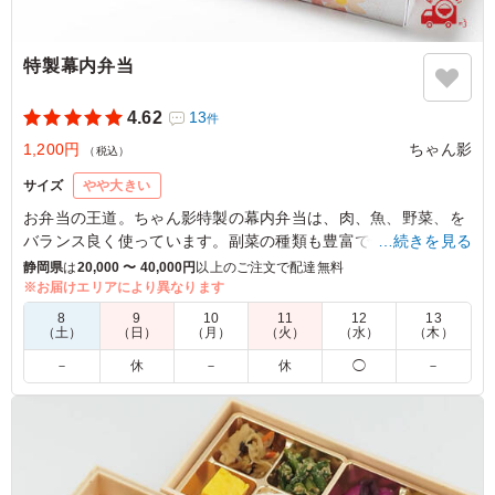
特製幕内弁当
4.62
13
件
1,200円
ちゃん影
（税込）
サイズ
やや大きい
お弁当の王道。ちゃん影特製の幕内弁当は、肉、魚、野菜、を
バランス良く使っています。副菜の種類も豊富で色々なものを
…続きを見る
少しずつ食べたい方にオススメ。
静岡県
は
20,000 〜 40,000円
以上のご注文で配達無料
※お届けエリアにより異なります
5.0
株式会社RGBサリヴァン
8
9
10
11
12
13
（土）
（日）
（月）
（火）
（水）
（木）
今回注文したお弁当のなかで一番バランスよく肉・魚・野
－
休
－
休
◯
－
菜が入っていて、これを食べるだけで健康になりそうな気
がするお弁当でした。 また、どのおかずも冷めても美味
しくいただくことができました。
ご利用シーン：
会議・セミナー
›
勉強会
静岡県浜松市中央区松城町
2024/08/08