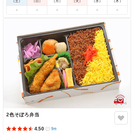
（土）
（日）
（月）
（火）
（水）
（木）
には見つからず、バリエーションがあって助かりました。
また煮物もしっかり味がしみ込んでいて、美味しくいただ
－
－
－
－
－
－
けました。
ご利用シーン：
会議・セミナー
›
勉強会
静岡県浜松市中央区松城町
2024/08/10
2色そぼろ弁当
4.50
9
件