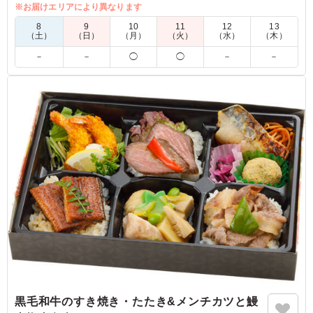
※お届けエリアにより異なります
5.0
8
9
10
11
12
13
（土）
（日）
（月）
（火）
（水）
（木）
安心して、お客さんに提出できました。
－
－
◯
◯
－
－
ご利用シーン：
法事・お葬式
›
法事
静岡県浜松市天竜区佐久間町中部
2025/07/22
黒毛和牛のすき焼き・たたき&メンチカツと鰻