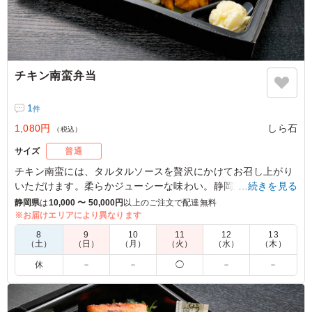
チキン南蛮弁当
1
件
1,080円
しら石
（税込）
サイズ
普通
チキン南蛮には、タルタルソースを贅沢にかけてお召し上がり
いただけます。柔らかジューシーな味わい。静岡県内でのロ
…続きを見る
ケ・会議弁当でぜひお試しください。
静岡県
は
10,000 〜 50,000円
以上のご注文で配達無料
※お届けエリアにより異なります
5.0
8
9
10
11
12
13
（土）
（日）
（月）
（火）
（水）
（木）
今回の1番人気。男子がメインで選ぶかと思ったが、意外
休
－
－
◯
－
－
にも女子に人気だった。 ※写真を掲示して選べる環境に
しておいた。結果です。 残さず食べていたので良いと思
います。種類がもう少し増えると嬉しいかも。