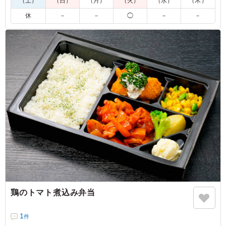
（土）
（日）
（月）
（火）
（水）
（木）
休
－
－
◯
－
－
鶏のトマト煮込み弁当
1
件