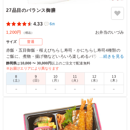
27品目のバランス御膳
4.33
6
件
1,200円
お弁当のいづみ
（税込）
サイズ
普通
赤飯・五目御飯・桜えびちらし寿司・かにちらし寿司4種類の
ご飯に、煮物・揚げ物などいろいろ楽しめるバランスおかずの
…続きを見る
お弁当です。
静岡県
は
10,000 〜 30,000円
以上のご注文で配達無料
※お届けエリアにより異なります
4.5
株式会社 一条工務店
8
9
10
11
12
13
（土）
（日）
（月）
（火）
（水）
（木）
お弁当の量がちょうど良かったです。お米が多いかな…？
－
－
－
－
－
－
と心配でしたが、バリエーションがあって最後まで美味し
くいただきました。でもやっぱりもう少しおかずがあると
嬉しいです。
ご利用シーン：
会議・セミナー
›
会議
静岡県浜松市中央区大久保町
2024/04/24