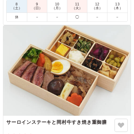
8
9
10
11
12
13
（土）
（日）
（月）
（火）
（水）
（木）
4.5
有限会社アイライン
休
－
－
◯
－
－
男性でも大満足でした。 お味もまた食べたいと思いまし
た。 ありがとうございました♪
ご利用シーン：
会議・セミナー
›
研修
静岡県浜松市中央区村櫛町
2026/01/06
サーロインステーキと岡村牛すき焼き重御膳