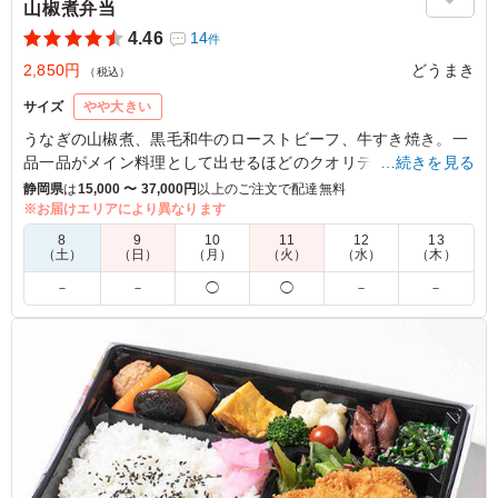
山椒煮弁当
4.46
14
件
2,850円
どうまき
（税込）
サイズ
やや大きい
うなぎの山椒煮、黒毛和牛のローストビーフ、牛すき焼き。一
品一品がメイン料理として出せるほどのクオリティの高さ。豪
…続きを見る
華絢爛。おもてなしに最適です。
静岡県
は
15,000 〜 37,000円
以上のご注文で配達無料
※お届けエリアにより異なります
4.5
株式会社 メディコン
8
9
10
11
12
13
（土）
（日）
（月）
（火）
（水）
（木）
ありがとうございます。
－
－
◯
◯
－
－
ご利用シーン：
会議・セミナー
›
勉強会
静岡県浜松市浜名区小林
2026/01/20