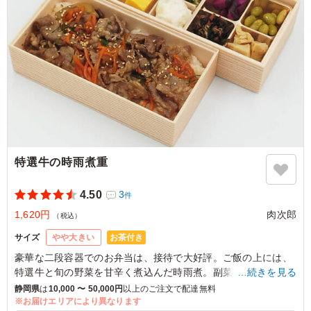
特選牛の時雨煮重
4.50
3
件
1,620円
肉次郎
（税込）
お茶付き
サイズ
やや大きい
豪華な二段容器でのお弁当は、接待で大好評。ご飯の上には、
特選牛と旬の野菜を甘辛く煮込んだ時雨煮。副菜も8種類綺麗
…続きを見る
に並んでいます。肉次郎の肉×和食の二段御膳をお試しくださ
静岡県
は
10,000 〜 50,000円
以上のご注文で配達無料
い。
※お届けエリアにより異なります