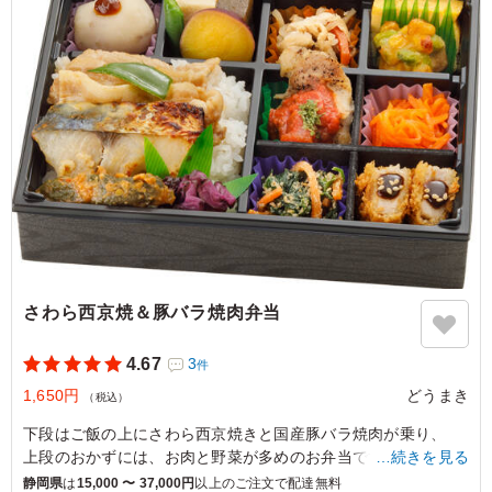
静岡県浜松市中央区板屋町
2025/08/14
さわら西京焼＆豚バラ焼肉弁当
4.67
3
件
1,650円
どうまき
（税込）
下段はご飯の上にさわら西京焼きと国産豚バラ焼肉が乗り、
上段のおかずには、お肉と野菜が多めのお弁当です。スポ―ツ
…続きを見る
イベントによく使われます。
静岡県
は
15,000 〜 37,000円
以上のご注文で配達無料