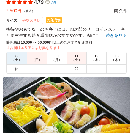
4.79
7
件
2,500円
肉次郎
（税込）
お茶付き
サイズ
やや大きい
接待やおもてなしのお弁当には、肉次郎のサーロインステーキ
と岡村牛すき焼き重御膳がおすすめです。肉にこだわりをもっ
…続きを見る
た肉次郎が自信をもってお届けする、地元静岡県産岡村牛のす
静岡県
は
10,000 〜 50,000円
以上のご注文で配達無料
き焼きとサーロインステーキのお重。贅沢な二段容器で、接待
※お届けエリアにより異なります
やおもてなしのシーンでも絶対に外さないお弁当です。
8
9
10
11
12
13
（土）
（日）
（月）
（火）
（水）
（木）
5.0
休
－
－
◯
－
－
肉がメインの肉好きにはたまらないお弁当でした。肉もし
っかり味付けされており、冷えても硬くなることもなく、
美味しくいただけました。見た目も安っぽさがまったくな
く、役員との会食でも出せる恥ずかしくないクオリティの
お弁当でした。
ご利用シーン：
会食・接待
›
会食
静岡県沼津市大岡
2026/02/12