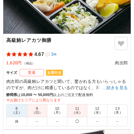
高級鮪レアカツ御膳
4.67
3
件
1,620円
肉次郎
（税込）
お茶付き
サイズ
普通
肉次郎の高級鮪レアカツと聞いて、驚かれる方もいらっしゃる
のですが、肉だけに精通しているのではなく、和食としてのこ
…続きを見る
だわりもあるので、魚の仕入れにもこだわっています。高級鮪
静岡県
は
10,000 〜 50,000円
以上のご注文で配達無料
のレアカツと赤魚の西京焼きを、ぜひお召し上がりください。
※お届けエリアにより異なります
8
9
10
11
12
13
（土）
（日）
（月）
（火）
（水）
（木）
4.5
有限会社アイライン
休
－
－
◯
－
－
高齢の方でも美味しく食べられました。 あっさりで大満
足のお味､量でした。ありがとうございました♪