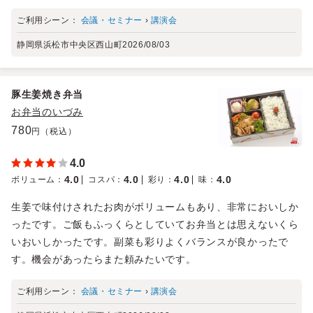
ご利用シーン：
会議・セミナー
›
講演会
静岡県浜松市中央区西山町
2026/08/03
豚生姜焼き弁当
お弁当のいづみ
780
円（税込）
4.0
4.0
4.0
4.0
4.0
ボリューム
：
コスパ
：
彩り
：
味
：
生姜で味付けされたお肉がボリュームもあり、非常においしか
ったです。ご飯もふっくらとしていてお弁当とは思えないくら
いおいしかったです。副菜も彩りよくバランスが良かったで
す。機会があったらまた頼みたいです。
ご利用シーン：
会議・セミナー
›
講演会