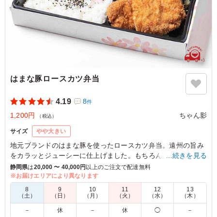
はまな豚ロースカツ弁当
4.19
8
件
1,200円
ちゃん影
（税込）
サイズ
やや大きい
地元ブランドのはまな豚を使ったロースカツ弁当。遠州の旨み
をカラッとジューシーに仕上げました。もちろん副菜も１つ１
…続きを見る
つ手作り。
静岡県
は
20,000 〜 40,000円
以上のご注文で配達無料
※お届けエリアにより異なります
4.0
株式会社クリックス
8
9
10
11
12
13
（土）
（日）
（月）
（火）
（水）
（木）
前回もオーダーしたのですが、今回はソースと辛子が別添
－
休
－
休
◯
－
えできました。おかげさまで自分好みに調整しながらいた