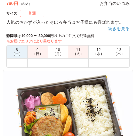
780円
お弁当のいづみ
（税込）
サイズ
普通
人気のおかずが入ったそぼろ弁当はお子様にも喜ばれます。
…続きを見る
静岡県
は
10,000 〜 30,000円
以上のご注文で配達無料
※お届けエリアにより異なります
4.5
株式会社ワールド・コラボ・ジャパン
こちらは安定のおいしさ
8
9
10
11
12
13
（土）
（日）
（月）
（火）
（水）
（木）
ご利用シーン：
イベント運営
›
イベントスタッフ
－
－
－
－
－
－
静岡県浜松市中央区中央
2024/03/04