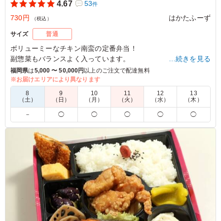
4.67
53
件
730円
はかたふーず
（税込）
サイズ
普通
ボリューミーなチキン南蛮の定番弁当！
副惣菜もバランスよく入っています。
…続きを見る
福岡県
は
5,000 〜 50,000円
以上のご注文で配達無料
※お届けエリアにより異なります
4.0
水城ジュニアバレーボールクラブ
8
9
10
11
12
13
写真どおりに彩りも良く、美味しくいただきました。 チ
（土）
（日）
（月）
（火）
（水）
（木）
キン南蛮弁当なのに、周りのおかずに唐揚げ？と少し疑問
－
◯
◯
◯
◯
◯
も出てましたが、全体的にコスパ良し！の満足いくお弁当
でした。 シャケが美味しいね！という意見が多かったで
す。 白ごはんも冷めているわりにもちもちして美味しか
ったです。 また注文したいなと思いました。
ご利用シーン：
ジュニアバレーボールチームお別れ会
福岡県太宰府市高雄
2026/03/16