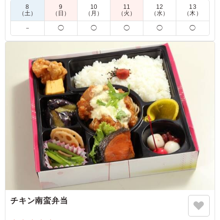
空手大会のお昼でお願いしました。値段、ボリューム、
8
9
10
11
12
13
（土）
（日）
（月）
（火）
（水）
（木）
味、満足です。 チキン南蛮はボリュームがあり、シャケ
も大きくご飯の上に乗っており、味も良かったです。 小
－
◯
◯
◯
◯
◯
学生から年配の方からも好評でした
ご利用シーン：
スポーツ
›
大会
福岡県福岡市東区香椎照葉
2026/07/06
チキン南蛮弁当