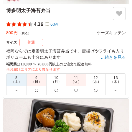
博多明太子海苔弁当
4.36
60
件
800円
ケーズキッチン
（税込）
サイズ
普通
福岡ならでは定番明太子海苔弁当です。唐揚げやフライも入り
ボリュームも十分にあります！
…続きを見る
福岡県
は
10,000 〜 70,000円
以上のご注文で配達無料
※お届けエリアにより異なります
4.5
株式会社カホエンタープライズ
8
9
10
11
12
13
明太子と海苔の相性が抜群で、ご飯が進むお弁当でした。
（土）
（日）
（月）
（火）
（水）
（木）
フライや卵焼きなどおかずの種類も豊富で彩りもよく、冷
－
◯
◯
◯
◯
－
めてもしっとりおいしく食べられる工夫を感じます。この
内容でこの価格はコスパも良く、大満足の一品でした。
ご利用シーン：
会議・セミナー
›
ランチミーティング
福岡県福岡市中央区天神
2026/07/27