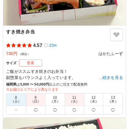
すき焼き弁当
4.57
23
件
730円
はかたふーず
（税込）
サイズ
普通
ご飯がススムすき焼きのお弁当！
副惣菜もバランスよく入っています。
…続きを見る
福岡県
は
5,000 〜 50,000円
以上のご注文で配達無料
※お届けエリアにより異なります
5.0
博多教会
8
9
10
11
12
13
ボリュームもあり、見た目も美しいので、コスパを考える
（土）
（日）
（月）
（火）
（水）
（木）
ととても良いと思います。 いろんなお弁当屋さんで人数
－
◯
◯
◯
◯
◯
分を頼むよりも、とても楽で満足です。 品数も多いの
で、皆さん満足できると思います。 味は、それなりに美
味しいです。