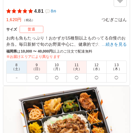
4.81
8
件
1,620円
つむぎごはん
（税込）
サイズ
普通
お肉も魚もたっぷり！おかずが15種類以上ものってる自慢のお
弁当。毎日新鮮で旬のお野菜中心に、健康的で大満足なお弁当
…続きを見る
に仕上げています。
福岡県
は
10,000 〜 40,000円
以上のご注文で配達無料
※お届けエリアにより異なります
5.0
株式会社Ｊフオスター
8
9
10
11
12
13
（土）
（日）
（月）
（火）
（水）
（木）
彩が綺麗でとても華やかでした。おかずの品数が多く、ど
－
◯
◯
◯
◯
◯
れも丁寧で上品な味付けだと感じました。野菜もたっぷり
使ってあるので、栄養バランスも良いと思います。とても
美味しかったです。またお願いします。
ご利用シーン：
会議・セミナー
›
会議
福岡県福岡市中央区高砂
2025/11/10