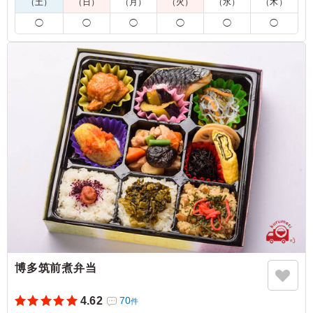
（土）
（日）
（月）
（火）
（水）
（木）
4.0
南ヶ丘保育園
◯
◯
◯
◯
◯
◯
肉肉で野菜も摂れて良かったです。
ご利用シーン：
懇親会
›
懇親会
福岡県大野城市牛頸
2026/06/01
博多筑前煮弁当
4.62
70
件