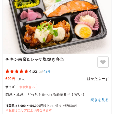
チキン南蛮&シャケ塩焼き弁当
4.62
42
件
690円
はかたふーず
（税込）
サイズ
やや大きい
肉系・魚系 どっちも食べれる豪華弁当！安い！
…続きを見る
福岡県
は
5,000 〜 50,000円
以上のご注文で配達無料
※お届けエリアにより異なります
5.0
福岡県実業団空手道連盟