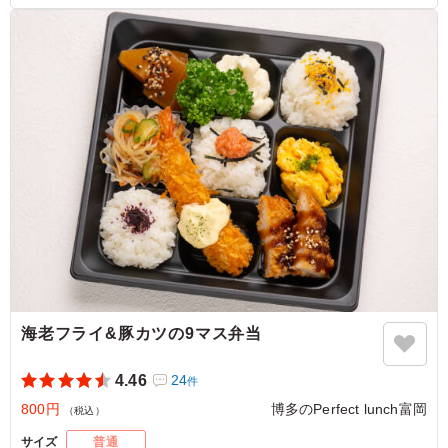
めと思いましたが好みでした。
ご利用シーン：
スポーツ
›
運動会
福岡県春日市大谷
2026/07/20
海老フライ&豚カツの9マス弁当
4.46
24
件
800円
博多のPerfect lunch富岡
（税込）
サイズ
普通