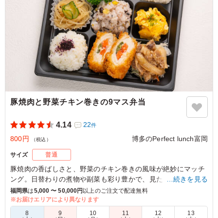
豚焼肉と野菜チキン巻きの9マス弁当
4.14
22
件
800円
博多のPerfect lunch富岡
（税込）
サイズ
普通
豚焼肉の香ばしさと、野菜のチキン巻きの風味が絶妙にマッチ
ング。日替わりの煮物や副菜も彩り豊かで、見た目にも楽しめ
…続きを見る
る一品です。博多のPerfect lunch富岡の特製弁当は、会議やセ
福岡県
は
5,000 〜 50,000円
以上のご注文で配達無料
ミナーの場での活力源にぴったりです。
※お届けエリアにより異なります
8
9
10
11
12
13