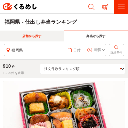
福岡県 - 仕出し弁当ランキング
店舗から探す
弁当から探す
福岡県
日付
詳細条件
910
件
1～
20
件を表示