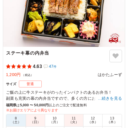
福岡県久留米市東町
2026/06/07
ステーキ幕の内弁当
4.63
47
件
1,200円
はかたふーず
（税込）
サイズ
普通
ご飯の上に牛ステーキがのったインパクトのあるお弁当！
副菜も充実の幕の内弁当ですので、多くの方におすすめできる
…続きを見る
お弁当です。
福岡県
は
5,000 〜 50,000円
以上のご注文で配達無料
※お届けエリアにより異なります
4.0
日本空輸株式会社
8
9
10
11
12
13
（土）
（日）
（月）
（火）
（水）
（木）
なんといっても、メインの肉のやわらかさに驚きました。