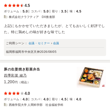
4.5
5.0
5.0
3.5
4.5
ボリューム
：
コスパ
：
彩り
：
味
：
株式会社クラフティア DX推進部
上記にもかかせていただきましたが、とてもおいしく好評でし
た。特に鶏めしの味が好きな味でした
ご利用シーン：
会議・セミナー
›
会議
福岡県福岡市中央区天神
2026/08/05
豚の生姜焼き彩菜弁当
四季彩菜 綾乃
1,200
円（税込）
4.0
4.0
4.0
4.5
4.0
ボリューム
：
コスパ
：
彩り
：
味
：
西南学院大学 人間科学部 社会福祉学科