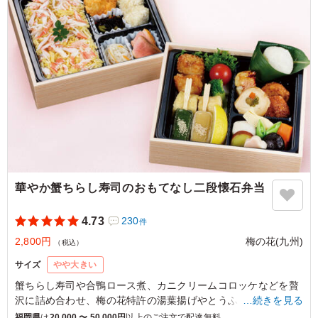
ハンバーグは良く煮込まれていて味付けが最高でした。副
菜も工夫がされており，どれもおいしいもでした。ご飯が
進みました。利用者の方の評判もよかったので，また頼み
ます。
ご利用シーン：
会議・セミナー
›
研修
福岡県福岡市博多区冷泉町
2026/06/15
華やか蟹ちらし寿司のおもてなし二段懐石弁当
4.73
230
件
2,800円
梅の花(九州)
（税込）
サイズ
やや大きい
蟹ちらし寿司や合鴨ロース煮、カニクリームコロッケなどを贅
沢に詰め合わせ、梅の花特許の湯葉揚げやとうふしゅうまいも
…続きを見る
お楽しみ頂けます。おもてなしのご利用にふさわしく、一つ一
福岡県
は
20,000 〜 50,000円
以上のご注文で配達無料