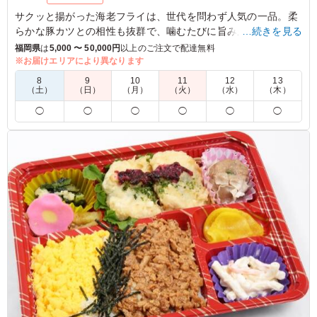
サクッと揚がった海老フライは、世代を問わず人気の一品。柔
らかな豚カツとの相性も抜群で、噛むたびに旨みが広がりま
…続きを見る
す。日替わりのサラダや煮物、2種の副菜で彩り豊かに仕上げ
福岡県
は
5,000 〜 50,000円
以上のご注文で配達無料
ており、ランチや特別な日のひとときにぴったりです。
※お届けエリアにより異なります
8
9
10
11
12
13
（土）
（日）
（月）
（火）
（水）
（木）
4.5
和白東1-4 町内会
◯
◯
◯
◯
◯
◯
メインのエビフライやトンカツ もサクサクとして美味し
いと好評でした。明太 のせ おにぎり他 2種類のおにぎり
も食べ易く量もちょうど良かったと用です。全体的に食材
が高騰しているので仕方ないかもしれませんが、副食が低
コストの印象を受けました。
ご利用シーン：
スポーツ
›
スポーツイベント
福岡県福岡市東区高美台
2026/06/08