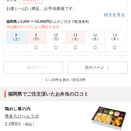
お腹いっぱい満足。お手頃価格です。
…続きを見る
福岡県
は
5,000 〜 50,000円
以上のご注文で配達無料
※お届けエリアにより異なります
5.0
株式会社ピアリビング
カツもやわからく、おかずの味付けもちょうどいです。ご
8
9
10
11
12
13
（土）
（日）
（月）
（火）
（水）
（木）
飯も硬すぎず柔らかすぎずで美味しいです。女性的にはご
飯の量がそこまで多くないのが嬉しいので、いつも選んで
－
◯
◯
◯
◯
◯
しまいます。
ご利用シーン：
会議・セミナー
›
研修
〈 前のページ
次のページ 〉
福岡県福岡市博多区博多駅東
2026/02/12
1～20件を表示 / 全910件
福岡県でご注文頂いたお弁当の口コミ
鶏めし幕の内
博多ろけべんラボ
1,080
円（税込）