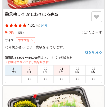
鶏天梅しそ かしわそぼろ弁当
4.61
54
件
640円
はかたふーず
（税込）
サイズ
やや大きい
ねり梅がさっぱり！食欲をそそります。
…続きを見る
福岡県
は
5,000 〜 50,000円
以上のご注文で配達無料
※お届けエリアにより異なります
5.0
福岡高校 紅梅会
購入した600円台のお弁当数種類の中で、スタッフに一番
8
9
10
11
12
13
（土）
（日）
（月）
（火）
（水）
（木）
人気のお弁当でした。量はたっぷりで、彩りも栄養バラン
スも申し分なく、かつ梅肉ソースなどヘルシーさもあるの
－
◯
◯
◯
◯
◯
で、大満足だったようです。
ご利用シーン：
－
福岡県福岡市博多区堅粕
2025/11/23