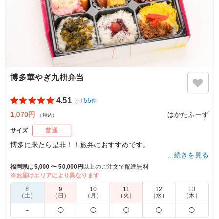
博多華やぎ九枡弁当
4.51
55
件
1,070円
はかたふーず
（税込）
サイズ
普通
博多に来たら是非！！旅弁におすすめです。
…続きを見る
福岡県
は
5,000 〜 50,000円
以上のご注文で配達無料
※お届けエリアにより異なります
4.0
昇町4-1組
様々なおかずが盛りだくさんで老若男女みんなでとても楽
8
9
10
11
12
13
（土）
（日）
（月）
（火）
（水）
（木）
しめました。 味は私には少し濃いめかと思いましたが逆
に子供や男性には好まれたかと思います。 ご飯は少し硬
－
◯
◯
◯
◯
◯