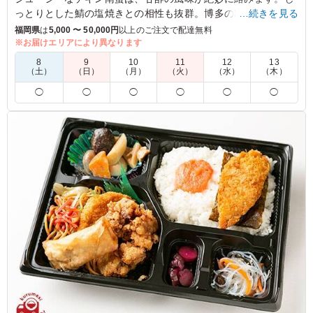
っとりとした鯖の塩焼きとの相性も抜群。博多のPerfect lunch
…続きを見る
富岡自慢の新鮮なサラダや煮物が添えられており、満足感のあ
福岡県
は
5,000 〜 50,000円
以上のご注文で配達無料
る一食に。ランチやお出かけにぴったりです。
※お届けエリアにより異なります
8
9
10
11
12
13
（土）
（日）
（月）
（火）
（水）
（木）
4.5
和白東1-4 町内会
◯
◯
◯
◯
◯
◯
校区のグランドゴルフ大会で選ばせていただきました。 9
マスに別れているので、彩りもよく食べやすく好評でした
が、材料の高騰によりメインの塩サバ も 小さめで全体的
にボリュームが少ないので、若い人には物足りないと思い
ますが、ほとんどが 高齢者なのでちょうど良いとの事で
安心しました。
ご利用シーン：
スポーツ
›
スポーツイベント
福岡県福岡市東区高美台
2026/06/08