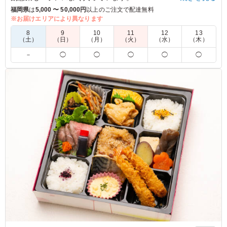
福岡県
は
5,000 〜 50,000円
以上のご注文で配達無料
※お届けエリアにより異なります
5.0
第一薬科大学付属高等学校 芸能コース
8
9
10
11
12
13
はかたフーズ様の地元食材を使用したハンバーグ弁当は、
（土）
（日）
（月）
（火）
（水）
（木）
彩りや盛り付けがよく、見た目の印象も大変良かったで
－
◯
◯
◯
◯
◯
す。主菜・副菜のバランスも適切で、栄養面を意識した内
容であると感じました。ボリュームについても多すぎず少
なすぎず、ちょうど良い量で、全体として満足度の高いお
弁当でした。
ご利用シーン：
イベント運営
›
イベントスタッフ
福岡県福岡市南区塩原
2026/02/19