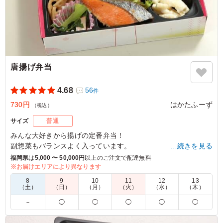
唐揚げ弁当
4.68
56
件
730円
はかたふーず
（税込）
サイズ
普通
みんな大好きから揚げの定番弁当！
副惣菜もバランスよく入っています。
…続きを見る
福岡県
は
5,000 〜 50,000円
以上のご注文で配達無料
※お届けエリアにより異なります
4.0
三宅３丁目１区自治会
8
9
10
11
12
13
バランスのいい内容でした 美味しいと皆さんからも好評
（土）
（日）
（月）
（火）
（水）
（木）
でした
－
◯
◯
◯
◯
◯
ご利用シーン：
スポーツ
›
大会
福岡県福岡市南区三宅
2026/05/18