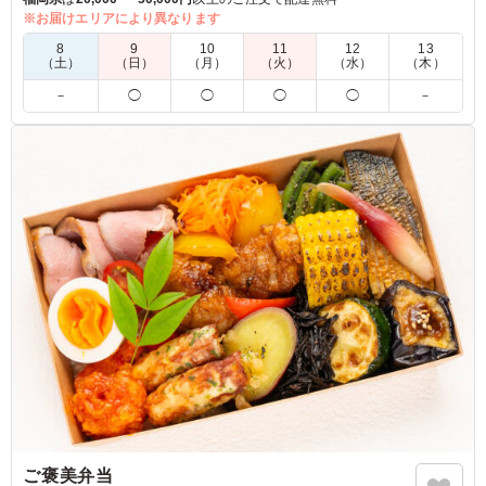
つ風呂敷にお包みして特別感を演出致します。
※お届けエリアにより異なります
8
9
10
11
12
13
※希望時のみ無料で一つ一つピンク色の風呂敷にお包み致しま
（土）
（日）
（月）
（火）
（水）
（木）
す。
－
◯
◯
◯
◯
－
「連絡事項」の欄に風呂敷希望の旨を記載ください。
※緑色(弔事用)に変更をご希望の際は、その旨も記載をお願い
致します。
5.0
株式会社アクティブクリエイター
冷めても美味しかったです。また一品は、少しの量でした
が、品数が多く、色々な味を楽しめて良かったです。日頃
食が細い祖母も美味しそうに食べてました。全部を食べる
とお腹いっぱいになるので、みなさん満足していただける
と思います。
ご利用シーン：
お祝い
›
母の日
福岡県福岡市早良区百道浜
2026/05/10
ご褒美弁当