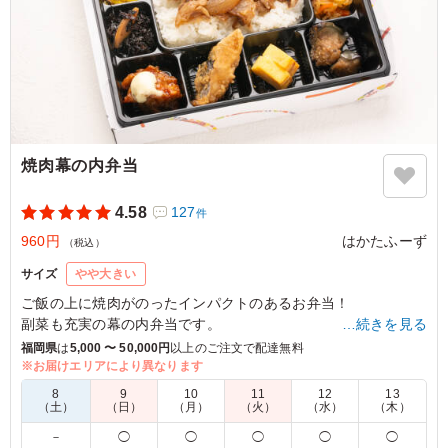
焼肉幕の内弁当
4.58
127
件
960円
はかたふーず
（税込）
サイズ
やや大きい
ご飯の上に焼肉がのったインパクトのあるお弁当！
副菜も充実の幕の内弁当です。
…続きを見る
福岡県
は
5,000 〜 50,000円
以上のご注文で配達無料
※お届けエリアにより異なります
5.0
株式会社九電ハイテック
8
9
10
11
12
13
メインのみならず副菜も美味しく、充実しており大変好評
（土）
（日）
（月）
（火）
（水）
（木）
でした！ ご飯やおかずの量も適当でよかったです。 手拭
－
◯
◯
◯
◯
◯
きも割り箸も、蓋の内袋に入っており、事前準備が不必要