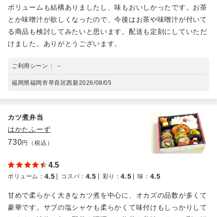
ボリュームも結構ありましたし、味もおいしかったです。お茶
とか味噌汁が欲しくなったので、今後はお茶や味噌汁が付いて
る商品も検討してみたいと思います。配送も定刻にしていただ
けました。ありがとうございます。
ご利用シーン：
－
福岡県福岡市早良区西新
2026/08/05
カツ煮弁当
はかたふーず
730
円（税込）
4.5
4.5
4.5
4.5
4.5
ボリューム
：
コスパ
：
彩り
：
味
：
甘めで柔らかく大きなカツ煮を中心に、オカズの品数が多くて
豪華です。サブの塩シャケも柔らかくて味付けもしっかりして