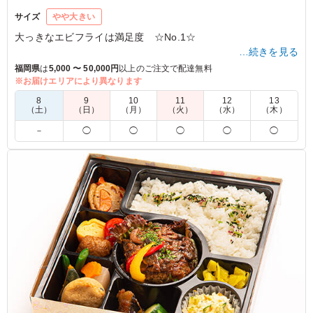
サイズ
やや大きい
大っきなエビフライは満足度 ☆No.1☆
…続きを見る
※現在、掲載写真の容器ではなく、長方形の容器を使用してお
福岡県
は
5,000 〜 50,000円
以上のご注文で配達無料
ります。
※お届けエリアにより異なります
8
9
10
11
12
13
（土）
（日）
（月）
（火）
（水）
（木）
4.5
福岡高校 紅梅会
－
◯
◯
◯
◯
◯
名前の通り、とても大きなエビフライが2つも入ってお
り、ハンバーグまでついてこの価格はなかなか無いと思い
ます。私自身は食べておりませんが、スタッフに聞くとと
ても美味しかったとのことです。
ご利用シーン：
－
福岡県福岡市博多区堅粕
2025/11/23