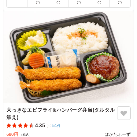
－
◯
◯
◯
◯
◯
男性意見としては、もう少し量があれば嬉しいですが、女
性陣にはちょうど良い（一部はペロリ）とのことでした。
ボリュームアップのために、小鉢的な惣菜の１つをシュウ
マイなどであっても良いかなと感じました。
ご利用シーン：
会議・セミナー
›
研修
福岡県福岡市博多区東比恵
2026/02/20
大っきなエビフライ&ハンバーグ弁当(タルタル
添え)
4.35
51
件
680円
はかたふーず
（税込）