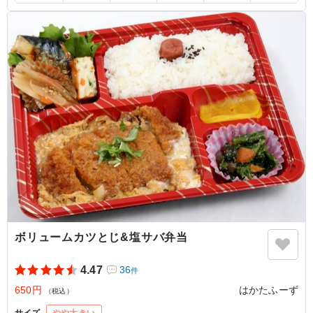
なのは大変ありがたいです。
ご利用シーン：
懇親会
›
懇親会
福岡県福岡市中央区渡辺通
2026/07/30
ボリュームカツとじ&塩サバ弁当
4.47
36
件
650円
はかたふーず
（税込）
サイズ
やや大きい