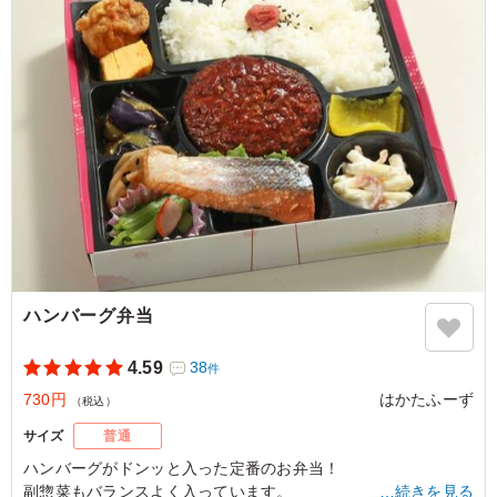
ご利用シーン：
会議・セミナー
›
会議
福岡県福岡市博多区西月隈
2026/07/14
ハンバーグ弁当
4.59
38
件
730円
はかたふーず
（税込）
サイズ
普通
ハンバーグがドンッと入った定番のお弁当！
副惣菜もバランスよく入っています。
…続きを見る