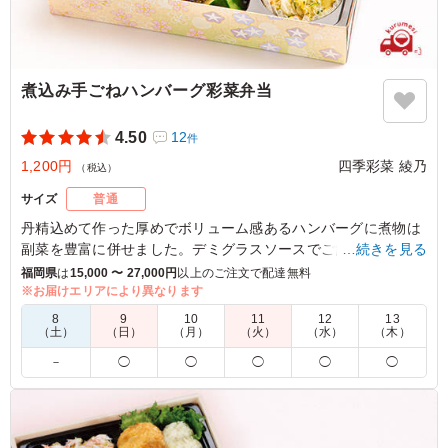
煮込み手ごねハンバーグ彩菜弁当
4.50
12
件
1,200円
四季彩菜 綾乃
（税込）
サイズ
普通
丹精込めて作った厚めでボリューム感あるハンバーグに煮物は
副菜を豊富に併せました。デミグラスソースでご飯が進みま
…続きを見る
す！
福岡県
は
15,000 〜 27,000円
以上のご注文で配達無料
※お届けエリアにより異なります
※ハンバーグをビッグサイズに変更可能です。「ご飯の種類」
8
9
10
11
12
13
のプルダウンより選択してください。
（土）
（日）
（月）
（火）
（水）
（木）
※ビッグサイズに変更した場合、1170円のお弁当と同様の容器
－
◯
◯
◯
◯
◯
に変更となります。
5.0
祐徳薬品工業株式会社