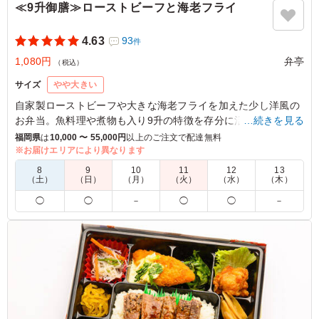
≪9升御膳≫ローストビーフと海老フライ
4.63
93
件
1,080円
弁亭
（税込）
サイズ
やや大きい
自家製ローストビーフや大きな海老フライを加えた少し洋風の
お弁当。魚料理や煮物も入り9升の特徴を存分に活かしており
…続きを見る
ます。
福岡県
は
10,000 〜 55,000円
以上のご注文で配達無料
※お届けエリアにより異なります
※当店のだし巻きはザラメを使用していますので焦げが混入し
8
9
10
11
12
13
ていますが品質上問題ございません。
（土）
（日）
（月）
（火）
（水）
（木）
◯
◯
－
◯
◯
－
5.0
ゆう地域支援事業團
全体的なボリュームも良かったです。ご飯も美味しく炊け
ていました。特にローストビーフは本格的な感じで大変皆
さん満足されていました。野菜がもう少し多くても良かっ
たかもしれません。
ご利用シーン：
会議・セミナー
›
講習会