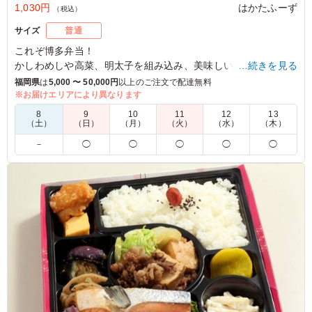
1,030円
はかたふーず
（税込）
サイズ
普通
これぞ博多弁当！
かしわめしや高菜、明太子を組み込み、美味しい和食を9マス
…続きを見る
に散りばめました。
福岡県
は
5,000 〜 50,000円
以上のご注文で配達無料
※お届けエリアにより異なります
4.0
テルモ株式会社
8
9
10
11
12
13
（土）
（日）
（月）
（火）
（水）
（木）
博多に関連した総菜があり、皆さん楽しんで食事して貰っ
－
◯
◯
◯
◯
◯
た。平均的な量で、男性・女性共に、大きな不平は出ませ
んでした。使いがっての良い弁当だと思います。９マス弁
当は評判が良いので、種類を増やしてもらえると嬉しいで
す。
ご利用シーン：
会議・セミナー
›
会議
福岡県福岡市博多区綱場町
2026/07/13