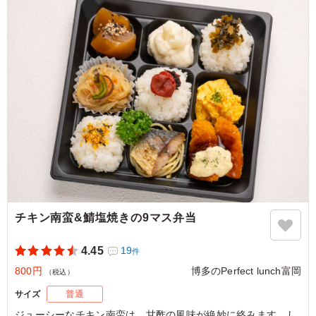
チキン南蛮&鯖塩焼きの9マス弁当
4.45
19
件
800円
博多のPerfect lunch富岡
（税込）
サイズ
普通
ジューシーなチキン南蛮は、甘酢の風味が絶妙に絡みます。し