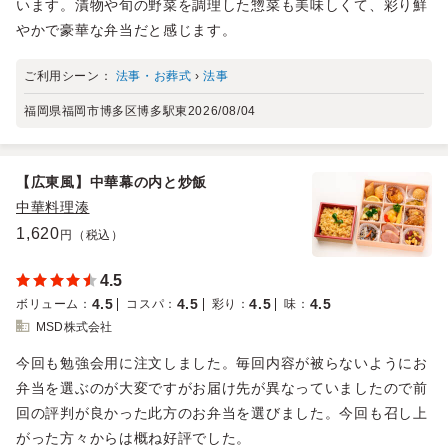
います。漬物や旬の野菜を調理した惣菜も美味しくて、彩り鮮
やかで豪華な弁当だと感じます。
ご利用シーン：
法事・お葬式
›
法事
福岡県福岡市博多区博多駅東
2026/08/04
【広東風】中華幕の内と炒飯
中華料理湊
1,620
円（税込）
4.5
4.5
4.5
4.5
4.5
ボリューム
：
コスパ
：
彩り
：
味
：
MSD株式会社
今回も勉強会用に注文しました。毎回内容が被らないようにお
弁当を選ぶのが大変ですがお届け先が異なっていましたので前
回の評判が良かった此方のお弁当を選びました。今回も召し上
がった方々からは概ね好評でした。