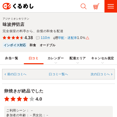
アジナミオシキリテン
味波押切店
完全個室の料亭から、自慢の和食を配達
4.38
110
1.0
早配・遅配率
%
件
インボイス対応
和食
オードブル
弁当一覧
口コミ
カレンダー
配達エリア
キャンセル規定
前の口コミへ
口コミ一覧へ
次の口コミへ
卵焼きが絶品でした
4.0
ご利用シーン：
－
参加者の年齢：
－
男女比：
－