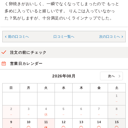
く卵焼きがおいしく、一瞬でなくなってしまったので もっと
多めに入っていると嬉しいです。 りんごは入っていなかっ
た？気がしますが、十分満足のいくラインナップでした。
前の口コミへ
口コミ一覧へ
次の口コミへ
注文の前にチェック
営業日カレンダー
2026年08月
次へ
日
月
火
水
木
金
土
1
－
2
3
4
5
6
7
8
－
－
休
－
－
－
－
9
10
11
12
13
14
15
－
◯
休
◯
◯
◯
◯