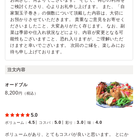
お聞きし、何よりでございます。 そして、再びの利用を
ご検討くださり、心よりお礼申し上げます。 また、「自
家製玉子巻き」の個数について頂戴した内容は、大切に
お預かりさせていただきます。 貴重なご意見をお寄せく
ださいましたこと、大変ありがたく存じます。 なお、副
菜は季節や仕入れ状況などにより、内容が変更となる可
能性もございますこと、恐れ入りますが、ご理解いただ
けますと幸いでございます。 次回のご縁を、楽しみにお
待ち申し上げております。
注文内容
オードブル
8,200
円（税込）
5.0
4.5
5.0
3.0
4.0
ボリューム
：
コスパ
：
彩り
：
味
：
ボリュームがあり、とてもコスパが良いと思います。 とにか