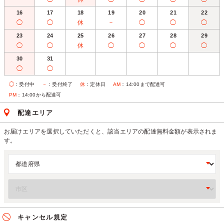
16
17
18
19
20
21
22
◯
◯
休
－
◯
◯
◯
23
24
25
26
27
28
29
◯
◯
休
◯
◯
◯
◯
30
31
◯
◯
◯
：受付中
－
：受付終了
休
：定休日
AM
：14:00まで配達可
PM
：14:00から配達可
配達エリア
お届けエリアを選択していただくと、該当エリアの配達無料金額が表示されま
す。
キャンセル規定