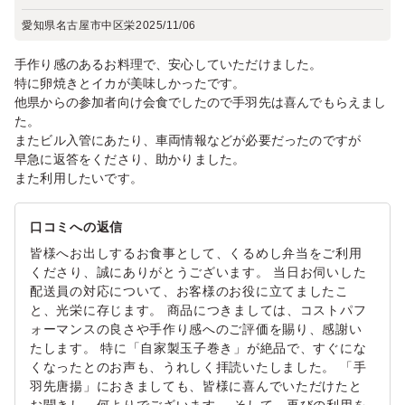
愛知県名古屋市中区栄
2025/11/06
手作り感のあるお料理で、安心していただけました。
特に卵焼きとイカが美味しかったです。
他県からの参加者向け会食でしたので手羽先は喜んでもらえまし
た。
またビル入管にあたり、車両情報などが必要だったのですが
早急に返答をくださり、助かりました。
また利用したいです。
口コミへの返信
皆様へお出しするお食事として、くるめし弁当をご利用
くださり、誠にありがとうございます。 当日お伺いした
配送員の対応について、お客様のお役に立てましたこ
と、光栄に存じます。 商品につきましては、コストパフ
ォーマンスの良さや手作り感へのご評価を賜り、感謝い
たします。 特に「自家製玉子巻き」が絶品で、すぐにな
くなったとのお声も、うれしく拝読いたしました。 「手
羽先唐揚」におきましても、皆様に喜んでいただけたと