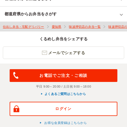
都道府県からお弁当をさがす
仕出し弁当・宅配デリバリー
愛知県
味波押切店の弁当一覧
味波押切店
くるめし弁当をシェアする
メールでシェアする
お電話でご注文・ご相談
平日 9:00～20:00 / 土日祝 9:00～18:00
よくあるご質問はこちらから
ログイン
お得な会員登録はこちらから