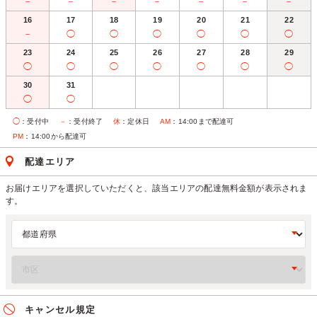
－
－
－
－
－
－
－
16
17
18
19
20
21
22
－
◯
◯
◯
◯
◯
◯
23
24
25
26
27
28
29
◯
◯
◯
◯
◯
◯
◯
30
31
◯
◯
◯
：受付中
－
：受付終了
休
：定休日
AM
：14:00まで配達可
PM
：14:00から配達可
配達エリア
お届けエリアを選択していただくと、該当エリアの配達無料金額が表示されま
す。
キャンセル規定