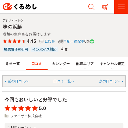
アジノハマトウ
味の浜藤
老舗の魚弁当をお届けします
4.45
133
0
早配・遅配率
%
件
帳票電子発行可
インボイス対応
和食
弁当一覧
口コミ
カレンダー
配達エリア
キャンセル規定
前の口コミへ
口コミ一覧へ
次の口コミへ
今回もおいしいと好評でした
5.0
ファイザー株式会社
ご利用シーン：
－