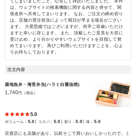
てしまいましたこと、心苦しく拝読いたしました。 本件
は、ウェブサイトの検索機能に関する内容と併せて、関
係各所へ共有してまいります。 なお、ご注文の締め切り
は、店舗の受注状況によって期日が早まる場合がござい
ます。 大変恐縮ではございますが、何卒ご容赦いただけ
ますと幸いに存じます。 また、頂戴したご意見を大切に
受け止め、より分かりやすいウェブサイトを目指して努
めてまいります。 再びご利用いただけますことを、心よ
りお待ちしております。
注文内容
築地魚弁・海苔弁当(ハラミ白醤油焼)
1,740
円（税込）
5.0
5.0
5.0
5.0
5.0
ボリューム
：
コスパ
：
彩り
：
味
：
百貨店にも店舗があり、以前そこで買いおいしかったので、く