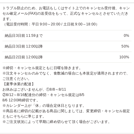
トラブル防止のため、お電話もしくはサイト上でのキャンセル受付後、キャン
セル確定メール(FAX)の送受信をもって、正式なキャンセルとさせていただき
ます。
（電話受付時間：平日 9:00～20:00 / 土日祝 9:00～18:00）
納品日3日前 11:59まで
0%
納品日3日前 12:00以降
50%
納品日2日前 12:00以降
100%
※締切・キャンセル規定ともに日曜を除きます。
※注文キャンセルのみでなく、食数減の場合にも本規定が適用されますので、
ご注意ください。
【夏季休業の配達】
お休みはございませんが、①8/8～8/11
②8/12～8/16配達分の締切・キャンセル規定は8/5
8/6 12:00時締切です。
※カレンダー上が「休」の場合定休日となります。
※商品名に締切の記載がある商品に関しましては、変更締切・キャンセル規定
ともにそちらに準じます。
※ご注文状況によって早期に締め切らせて頂く場合がございます。