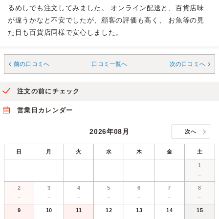
るめしでも注文してみました。 オンライン配送と、百貨店味
が違うかなと不安でしたが、顧客の評価も高く、 お魚等の見
た目も百貨店同様で安心しました。
前の口コミへ
口コミ一覧へ
次の口コミへ
注文の前にチェック
営業日カレンダー
2026年08月
次へ
日
月
火
水
木
金
土
1
－
2
3
4
5
6
7
8
－
－
－
－
－
－
－
9
10
11
12
13
14
15