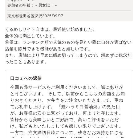
参加者の年齢：
－
男女比：
－
東京都世田谷区深沢
2025/09/07
くるめしサイト自体は、最近使い始めました。
全体的に満足しています。
希望は、ランキング順で人気のものを見たい際に自分が選ばない
店舗を除外できる機能があると嬉しいです。
また、店舗により早めに締め切ってしまうので、頼めずに残念だ
ったこともあります。
口コミへの返信
今回も弊サービスをご利用くださいまして、誠にありが
とうございます。 そして、以前からこちらの店舗をお知
りおきくださり、お弁当をご注文いただきまして、重ね
てお礼申し上げます。 「鮭ハラミ白醤油焼」の見た目
が、お客様の安心に繋がっており、何よりと存じます。
皆様からも美味しいとご好評で、高いご評価をいただ
け、私どもといたしましても嬉しい限りでございます。
一方で、注文締切日時について、残念なお気持ちにさせ