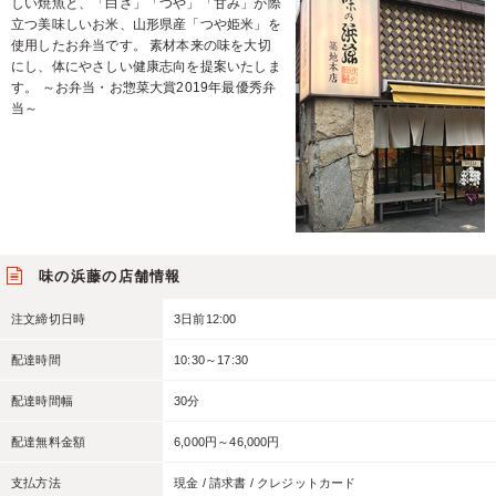
しい焼魚と、「白さ」「つや」「甘み」が際
立つ美味しいお米、山形県産「つや姫米」を
使用したお弁当です。 素材本来の味を大切
にし、体にやさしい健康志向を提案いたしま
す。 ～お弁当・お惣菜大賞2019年最優秀弁
当～
味の浜藤の店舗情報
注文締切日時
3日前12:00
配達時間
10:30～17:30
配達時間幅
30分
配達無料金額
6,000円～46,000円
支払方法
現金 / 請求書 / クレジットカード