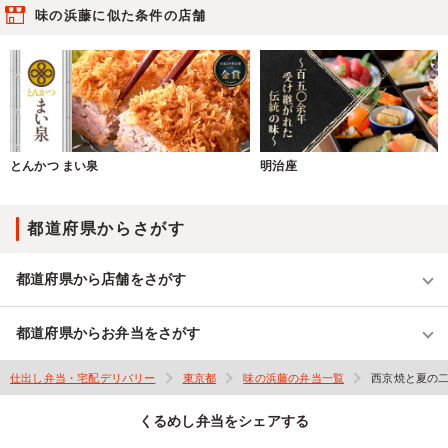
味の浜藤に似た条件の店舗
とんかつ まい泉
明治座
都道府県からさがす
都道府県から店舗をさがす
都道府県からお弁当をさがす
仕出し弁当・宅配デリバリー
東京都
味の浜藤の弁当一覧
西京焼と夏の二
くるめし弁当をシェアする