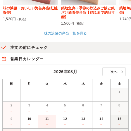
味の浜藤・おいしい海苔弁当(紅鮭
築地魚弁・季節の炊込みご飯と銀
築地魚
塩焼)
ざけ酒肴焼弁当【8/31まで納品可
焼)
能】
1,520円
1,740
（税込）
1,500円
（税込）
味の浜藤の弁当一覧を見る
注文の前にチェック
営業日カレンダー
2026年08月
次へ
日
月
火
水
木
金
土
1
－
2
3
4
5
6
7
8
－
－
－
－
－
－
－
9
10
11
12
13
14
15
－
－
－
－
－
－
－