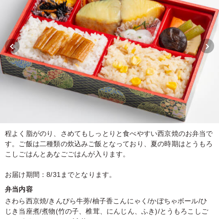
程よく脂がのり、さめてもしっとりと食べやすい西京焼のお弁当で
す。ご飯は二種類の炊込みご飯となっており、夏の時期はとうもろ
こしごはんとあなごごはんが入ります。
お届け期間：8/31までとなります。
弁当内容
さわら西京焼/きんぴら牛蒡/柚子香こんにゃく/かぼちゃボール/ひ
じき当座煮/煮物(竹の子、椎茸、にんじん、ふき)/とうもろこしご