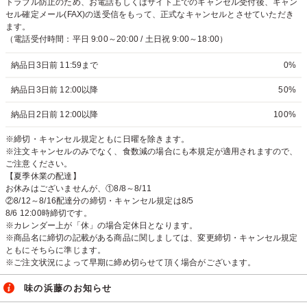
トラブル防止のため、お電話もしくはサイト上でのキャンセル受付後、キャン
セル確定メール(FAX)の送受信をもって、正式なキャンセルとさせていただき
ます。
（電話受付時間：平日 9:00～20:00 / 土日祝 9:00～18:00）
納品日3日前 11:59まで
0%
納品日3日前 12:00以降
50%
納品日2日前 12:00以降
100%
※締切・キャンセル規定ともに日曜を除きます。
※注文キャンセルのみでなく、食数減の場合にも本規定が適用されますので、
ご注意ください。
【夏季休業の配達】
お休みはございませんが、①8/8～8/11
②8/12～8/16配達分の締切・キャンセル規定は8/5
8/6 12:00時締切です。
※カレンダー上が「休」の場合定休日となります。
※商品名に締切の記載がある商品に関しましては、変更締切・キャンセル規定
ともにそちらに準じます。
※ご注文状況によって早期に締め切らせて頂く場合がございます。
味の浜藤のお知らせ