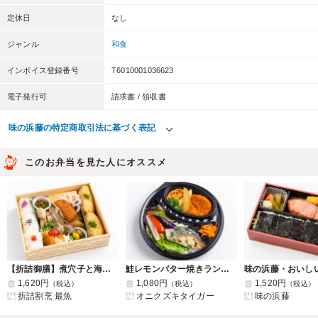
定休日
なし
ジャンル
和食
インボイス登録番号
T6010001036623
電子発行可
請求書 / 領収書
味の浜藤の特定商取引法に基づく表記
このお弁当を見た人にオススメ
【折詰御膳】煮穴子と海老カツ
鮭レモンバター焼きランチボウル
1,620円
1,080円
1,520円
（税込）
（税込）
（税込）
折詰割烹 最魚
オニクズキタイガー
味の浜藤