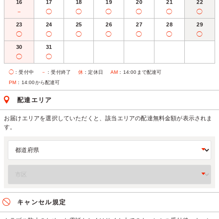
16
17
18
19
20
21
22
－
◯
◯
◯
◯
◯
◯
23
24
25
26
27
28
29
◯
◯
◯
◯
◯
◯
◯
30
31
◯
◯
◯
：受付中
－
：受付終了
休
：定休日
AM
：14:00まで配達可
PM
：14:00から配達可
配達エリア
お届けエリアを選択していただくと、該当エリアの配達無料金額が表示されま
す。
キャンセル規定