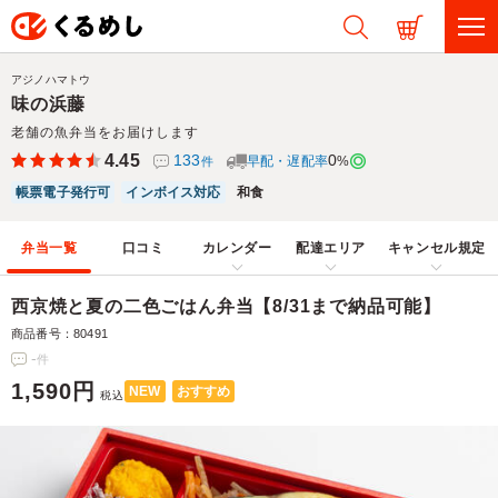
アジノハマトウ
味の浜藤
老舗の魚弁当をお届けします
4.45
133
0
早配・遅配率
%
件
帳票電子発行可
インボイス対応
和食
弁当一覧
口コミ
カレンダー
配達エリア
キャンセル規定
西京焼と夏の二色ごはん弁当【8/31まで納品可能】
商品番号：80491
-
件
1,590円
NEW
おすすめ
税込