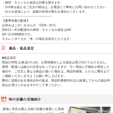
・締切・キャンセル規定は日曜を除きます。
・100食を超えるご注文の場合は、お電話にて事前にお問い合わせください。
・仕入れ状況により、副菜の内容が変わる場合がございます。
-----------------------------------------------
【夏季休業の配達】
お休みはございませんが、①8/8～8/11
②8/12～8/16配達分の締切・キャンセル規定は8/5
8/6 12:00時締切です。
※カレンダー上が「休」の場合定休日となります。
備品・返品規定
■返品規定
商品の特性上(食品のため)、お客様都合による返品は受け付けておりません。
調理・配達には細心の注意を払っておりますが、万一商品に不都合が発生した
場合や、ご注文と異なる商品が届いた場合は、商品到着後、ただちに弊社まで
ご連絡くださいますようお願い申し上げます。
弊社に原因がある場合以外の返品、商品到着後30分以上経過してからの返品申
請はお受けしかねますのでご了承ください。
味の浜藤の店舗紹介
築地に本店を構える味の浜藤が厳選した美味