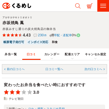
アカサカヤキトリオオトリ
赤坂焼鳥 鳳
赤坂みすじ通りの炭火焼鳥店の御弁当
4.43
230
0
早配・遅配率
%
件
帳票電子発行可
インボイス対応
和食
弁当一覧
口コミ
カレンダー
配達エリア
キャンセル規定
前の口コミへ
口コミ一覧へ
次の口コミへ
変わったお弁当を食べたい時におすすめです
3.0
テレビ朝日
ご利用シーン：
ロケ・撮影
›
スタジオ収録