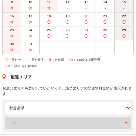
9
10
11
12
13
14
15
休
休
休
－
－
－
－
16
17
18
19
20
21
22
休
休
◯
◯
◯
◯
◯
23
24
25
26
27
28
29
休
休
◯
◯
◯
◯
◯
30
31
休
休
◯
：受付中
－
：受付終了
休
：定休日
AM
：14:00まで配達可
PM
：14:00から配達可
配達エリア
お届けエリアを選択していただくと、該当エリアの配達無料金額が表示されま
す。