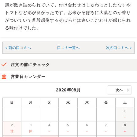
鶏が敷き詰められていて、付け合わせはじゅわっとしたなすや
トマトなど彩が良かったです。お米かそぼろに大葉なのか香り
がついていて普段想像するそぼろとは違いこだわりが感じられ
る味付けでした。
前の口コミへ
口コミ一覧へ
次の口コミへ
注文の前にチェック
営業日カレンダー
2026年08月
次へ
日
月
火
水
木
金
土
1
－
2
3
4
5
6
7
8
休
休
－
－
－
－
－