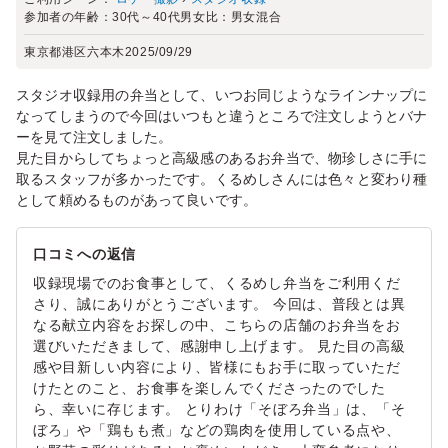
参加者の年齢：
30代～40代
男女比：
男女混合
東京都港区六本木
2025/09/29
スタジオ収録用の弁当として、いつお同じようなラインナップに
なってしまうので今回はいつもと違うところで注文しようとバナ
ーを見て注文しました。
見た目からしてちょっと高級感のあるお弁当で、物珍しさに手に
取るスタッフが多かったです。くるめしさんには色々と変わり種
として頼めるものがあって良いです。
口コミへの返信
収録現場でのお食事として、くるめし弁当をご利用くだ
さり、誠にありがとうございます。 今回は、普段とは異
なる献立内容をお探しの中、こちらの店舗のお弁当をお
選びいただきまして、感謝申し上げます。 見た目の高級
感や目新しい内容により、皆様にもお手に取っていただ
けたとのこと、お食事を楽しんでくださったのでした
ら、幸いに存じます。 とりわけ「そぼろ弁当」は、「そ
ぼろ」や「鶏もも煮」などの鶏肉を使用している点や、