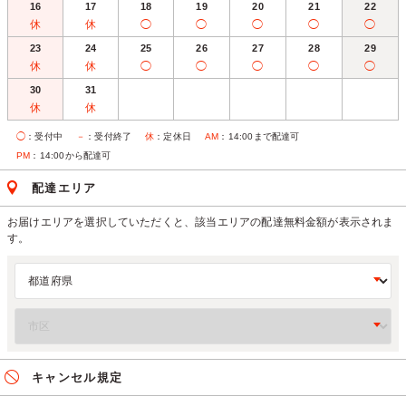
16
17
18
19
20
21
22
休
休
◯
◯
◯
◯
◯
23
24
25
26
27
28
29
休
休
◯
◯
◯
◯
◯
30
31
休
休
◯
：受付中
－
：受付終了
休
：定休日
AM
：14:00まで配達可
PM
：14:00から配達可
配達エリア
お届けエリアを選択していただくと、該当エリアの配達無料金額が表示されま
す。
キャンセル規定