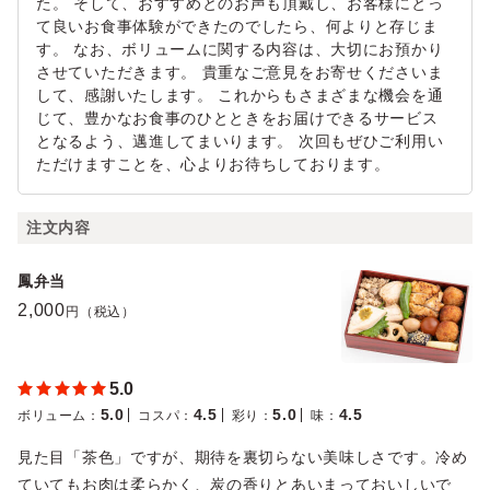
た。 そして、おすすめとのお声も頂戴し、お客様にとっ
て良いお食事体験ができたのでしたら、何よりと存じま
す。 なお、ボリュームに関する内容は、大切にお預かり
させていただきます。 貴重なご意見をお寄せくださいま
して、感謝いたします。 これからもさまざまな機会を通
じて、豊かなお食事のひとときをお届けできるサービス
となるよう、邁進してまいります。 次回もぜひご利用い
ただけますことを、心よりお待ちしております。
注文内容
鳳弁当
2,000
円（税込）
5.0
5.0
4.5
5.0
4.5
ボリューム
：
コスパ
：
彩り
：
味
：
見た目「茶色」ですが、期待を裏切らない美味しさです。冷め
ていてもお肉は柔らかく、炭の香りとあいまっておいしいで