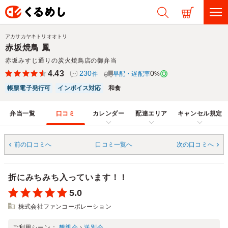
アカサカヤキトリオオトリ
赤坂焼鳥 鳳
赤坂みすじ通りの炭火焼鳥店の御弁当
4.43
230
0
早配・遅配率
%
件
帳票電子発行可
インボイス対応
和食
弁当一覧
口コミ
カレンダー
配達エリア
キャンセル規定
前の口コミへ
口コミ一覧へ
次の口コミへ
折にみちみち入っています！！
5.0
株式会社ファンコーポレーション
ご利用シーン：
懇親会
›
送別会