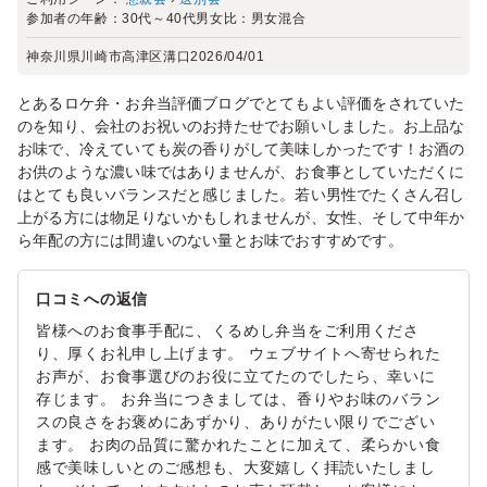
参加者の年齢：
30代～40代
男女比：
男女混合
神奈川県川崎市高津区溝口
2026/04/01
とあるロケ弁・お弁当評価ブログでとてもよい評価をされていた
のを知り、会社のお祝いのお持たせでお願いしました。お上品な
お味で、冷えていても炭の香りがして美味しかったです！お酒の
お供のような濃い味ではありませんが、お食事としていただくに
はとても良いバランスだと感じました。若い男性でたくさん召し
上がる方には物足りないかもしれませんが、女性、そして中年か
ら年配の方には間違いのない量とお味でおすすめです。
口コミへの返信
皆様へのお食事手配に、くるめし弁当をご利用くださ
り、厚くお礼申し上げます。 ウェブサイトへ寄せられた
お声が、お食事選びのお役に立てたのでしたら、幸いに
存じます。 お弁当につきましては、香りやお味のバラン
スの良さをお褒めにあずかり、ありがたい限りでござい
ます。 お肉の品質に驚かれたことに加えて、柔らかい食
感で美味しいとのご感想も、大変嬉しく拝読いたしまし