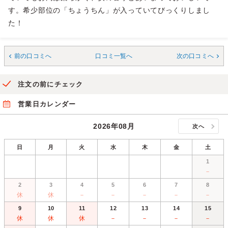
す。希少部位の「ちょうちん」が入っていてびっくりしまし
た！
前の口コミへ
口コミ一覧へ
次の口コミへ
注文の前にチェック
営業日カレンダー
2026年08月
次へ
日
月
火
水
木
金
土
1
－
2
3
4
5
6
7
8
休
休
－
－
－
－
－
9
10
11
12
13
14
15
休
休
休
－
－
－
－