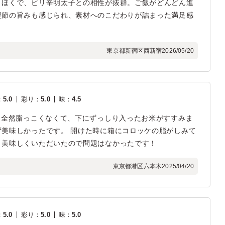
くほくで、ピリ辛明太子との相性が抜群。ご飯がどんどん進
鰹節の旨みも感じられ、素材へのこだわりが詰まった満足感
東京都新宿区西新宿
2026/05/20
：
5.0
彩り
：
5.0
味
：
4.5
 全然脂っこくなくて、下にずっしり入ったお米がすすみま
美味しかったです。 開けた時に箱にコロッケの脂がしみて
、美味しくいただいたので問題はなかったです！
東京都港区六本木
2025/04/20
：
5.0
彩り
：
5.0
味
：
5.0