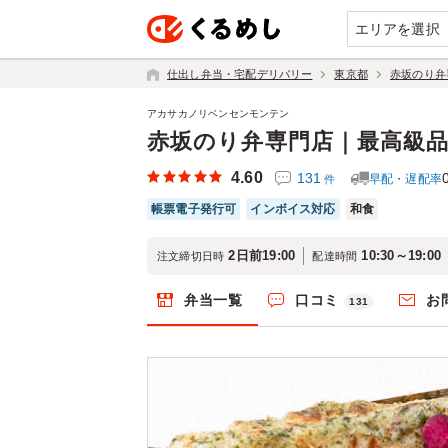
エリアを選択
仕出し弁当・宅配デリバリー
東京都
赤坂のり弁
アカサカノリベンセンモンテン
赤坂のり弁専門店｜最高級
4.60
131
早配・遅配率
件
帳票電子発行可
インボイス対応
和食
2日前19:00
10:30～19:00
注文締切日時
配達時間
弁当一覧
口コミ
お
131