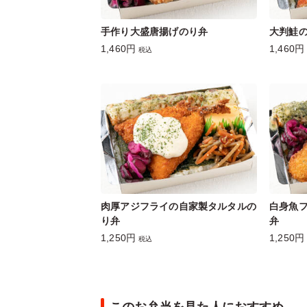
手作り大盛唐揚げのり弁
大判鮭
1,460円
1,460円
税込
肉厚アジフライの自家製タルタルの
白身魚
り弁
弁
1,250円
1,250円
税込