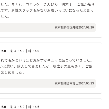
した。ちくわ、コロッケ、きんぴら、明太子... ご飯が足り
量です。男性スタッフもかなりお腹いっぱいになったと言っ
ません。
東京都新宿区舟町
2024/08/20
：
5.0
彩り
：
5.0
味
：
4.0
これでもかというほどおかずがギュッと詰まっていました。
しいと思い、購入してみましたが、明太子の量も多く、ご飯
、楽しめました。
東京都港区南青山
2024/05/23
：
5.0
彩り
：
5.0
味
：
4.5