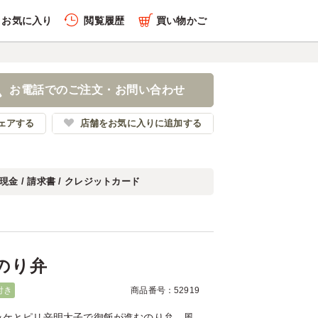
お気に入り
閲覧履歴
買い物かご
履歴を全件削除する
明太子のり弁
お電話でのご注文・お問い合わせ
坂のり弁専門店
ェアする
店舗をお気に入りに追加する
現金 / 請求書 / クレジットカード
履歴を見る
のり弁
付き
商品番号：52919
ッケとピリ辛明太子で御飯が進むのり弁。風