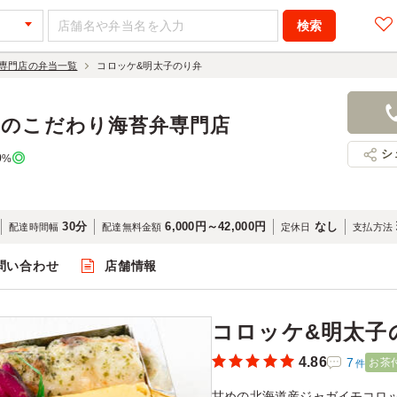
専門店の弁当一覧
コロッケ&明太子のり弁
コロッケ&
1,400円
店舗名：赤
品のこだわり海苔弁専門店
シ
0
%
30分
6,000円～42,000円
なし
配達時間幅
配達無料金額
定休日
支払方法
問い合わせ
店舗情報
閲覧
コロッケ&明太子
4.86
7
お茶
件
甘めの北海道産ジャガイモコロ