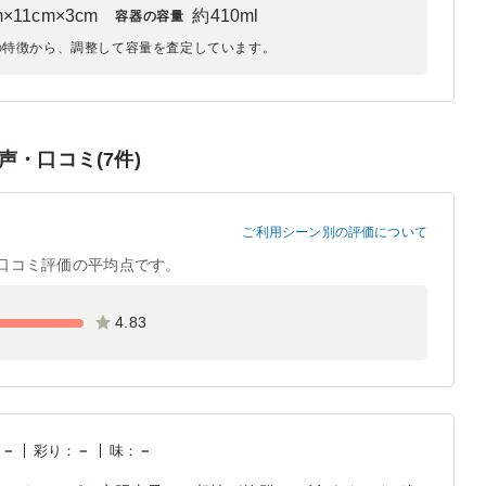
m×11cm×3cm
約410ml
容器の容量
の特徴から、調整して容量を査定しています。
・口コミ(7件)
ご利用シーン別の評価について
口コミ評価の平均点です。
4.83
：
－
彩り
：
－
味
：
－