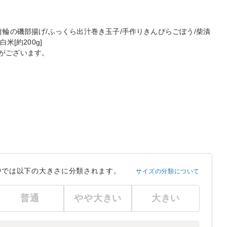
竹輪の磯部揚げ/ふっくら出汁巻き玉子/手作りきんぴらごぼう/柴漬
米[約200g]
がございます。
中では以下の大きさに分類されます。
サイズの分類について
普通
やや大きい
大きい