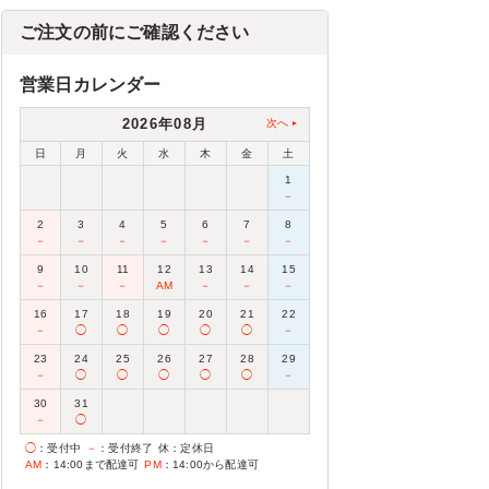
ご注文の前にご確認ください
営業日カレンダー
2026年08月
次へ
日
月
火
水
木
金
土
1
－
2
3
4
5
6
7
8
－
－
－
－
－
－
－
9
10
11
12
13
14
15
－
－
－
AM
－
－
－
16
17
18
19
20
21
22
－
◯
◯
◯
◯
◯
－
23
24
25
26
27
28
29
－
◯
◯
◯
◯
◯
－
30
31
－
◯
◯
：受付中
－
：受付終了
休
：定休日
AM
：14:00まで配達可
PM
：14:00から配達可