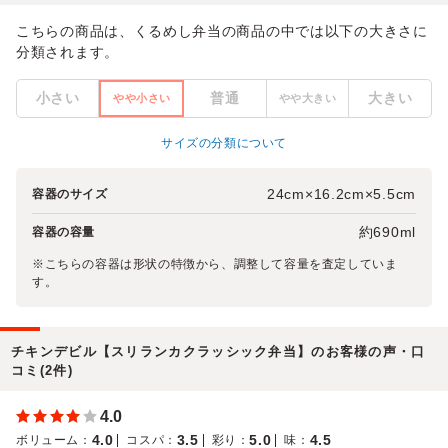
こちらの商品は、くるめし弁当の商品の中では以下の大きさに
分類されます。
小さい
普通
大きい
やや小さい
やや大きい
サイズの分類について
24cm×16.2cm×5.5cm
容器のサイズ
約690ml
容器の容量
※こちらの容器は形状の特徴から、調整して容量を査定していま
す。
チキンデビル【スリランカクラッシック弁当】のお客様の声・口
コミ(2件)
4.0
4.0
3.5
5.0
4.5
ボリューム
：
コスパ
：
彩り
：
味
：