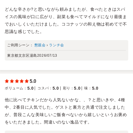
どんな辛さか?と思いながら頼みましたが、食べたときはスパ
イスの風味が口に広がり、副菜も食べてマイルドになり最後ま
でおいしくいただけました。ココナッツの和え物は初めてで不
思議な感じでした。
ご利用シーン：
懇親会
›
ランチ会
東京都文京区湯島
2026/07/13
5.0
5.0
5.0
5.0
5.0
ボリューム
：
コスパ
：
彩り
：
味
：
他に比べてチキンだから人気ないかな、、？と思いきや、4種
中、2番目に人気でした。ゲストと裏方と共通で注文しました
が、普段こんな美味しいご飯食べないから嬉しいというお褒め
をいただきました。間違いのない逸品です。