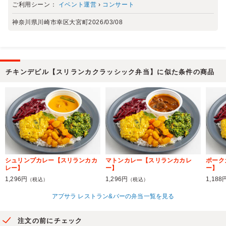
ご利用シーン：
イベント運営
›
コンサート
神奈川県川崎市幸区大宮町
2026/03/08
チキンデビル【スリランカクラッシック弁当】に似た条件の商品
シュリンプカレー【スリランカカ
マトンカレー【スリランカカレ
ポーク
レー】
ー】
ー】
1,296円
1,296円
1,188
（税込）
（税込）
アプサラ レストラン&バーの弁当一覧を見る
注文の前にチェック