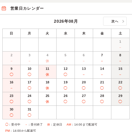
営業日カレンダー
2026年08月
次へ
日
月
火
水
木
金
土
1
－
2
3
4
5
6
7
8
－
－
休
－
－
－
－
9
10
11
12
13
14
15
◯
◯
休
◯
－
－
－
16
17
18
19
20
21
22
－
◯
休
◯
◯
◯
◯
23
24
25
26
27
28
29
◯
◯
休
◯
◯
◯
◯
30
31
◯
◯
◯
：受付中
－
：受付終了
休
：定休日
AM
：14:00まで配達可
PM
：14:00から配達可