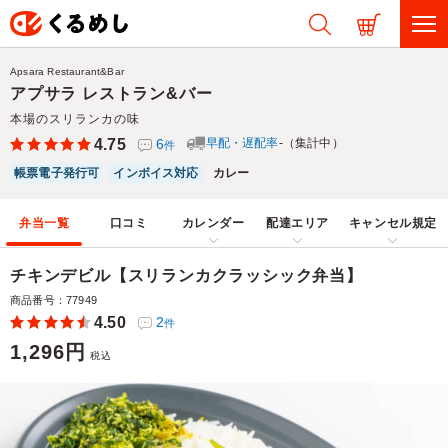
Apsara Restaurant&Bar
アプサラ レストラン&バー
本場のスリランカの味
4.75
6
早配・遅配率
-（集計中）
件
帳票電子発行可
インボイス対応
カレー
弁当一覧
口コミ
カレンダー
配達エリア
キャンセル規定
チキンデビル【スリランカクラッシック弁当】
商品番号：77949
4.50
2
件
1,296円
税込