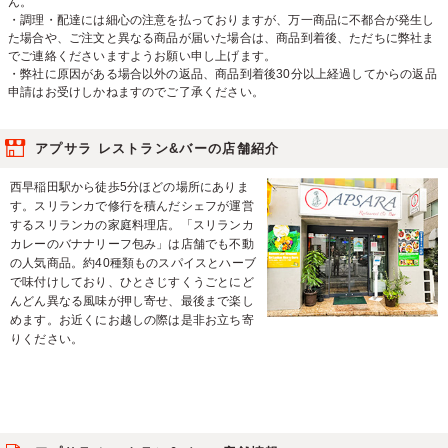
ん。
・調理・配達には細心の注意を払っておりますが、万一商品に不都合が発生し
た場合や、ご注文と異なる商品が届いた場合は、商品到着後、ただちに弊社ま
でご連絡くださいますようお願い申し上げます。
・弊社に原因がある場合以外の返品、商品到着後30分以上経過してからの返品
申請はお受けしかねますのでご了承ください。
アプサラ レストラン&バーの店舗紹介
西早稲田駅から徒歩5分ほどの場所にありま
す。スリランカで修行を積んだシェフが運営
するスリランカの家庭料理店。「スリランカ
カレーのバナナリーフ包み」は店舗でも不動
の人気商品。約40種類ものスパイスとハーブ
で味付けしており、ひとさじすくうごとにど
んどん異なる風味が押し寄せ、最後まで楽し
めます。お近くにお越しの際は是非お立ち寄
りください。